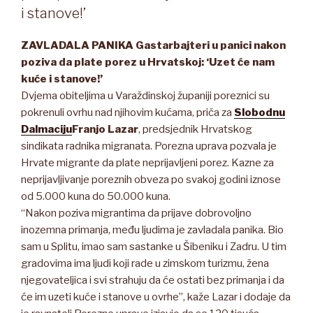
i stanove!’
ZAVLADALA PANIKA Gastarbajteri u panici nakon
poziva da plate porez u Hrvatskoj: ‘Uzet će nam
kuće i stanove!’
Dvjema obiteljima u Varaždinskoj županiji poreznici su
pokrenuli ovrhu nad njihovim kućama, priča za
Slobodnu
Dalmaciju
Franjo Lazar
, predsjednik Hrvatskog
sindikata radnika migranata. Porezna uprava pozvala je
Hrvate migrante da plate neprijavljeni porez. Kazne za
neprijavljivanje poreznih obveza po svakoj godini iznose
od 5.000 kuna do 50.000 kuna.
“Nakon poziva migrantima da prijave dobrovoljno
inozemna primanja, među ljudima je zavladala panika. Bio
sam u Splitu, imao sam sastanke u Šibeniku i Zadru. U tim
gradovima ima ljudi koji rade u zimskom turizmu, žena
njegovateljica i svi strahuju da će ostati bez primanja i da
će im uzeti kuće i stanove u ovrhe”, kaže Lazar i dodaje da