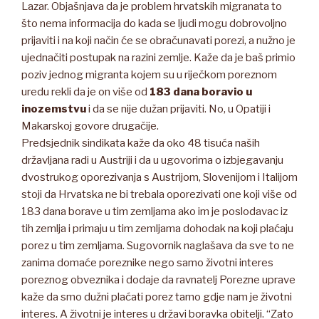
Lazar. Objašnjava da je problem hrvatskih migranata to
što nema informacija do kada se ljudi mogu dobrovoljno
prijaviti i na koji način će se obračunavati porezi, a nužno je
ujednačiti postupak na razini zemlje. Kaže da je baš primio
poziv jednog migranta kojem su u riječkom poreznom
uredu rekli da je on više od
183 dana boravio u
inozemstvu
i da se nije dužan prijaviti. No, u Opatiji i
Makarskoj govore drugačije.
Predsjednik sindikata kaže da oko 48 tisuća naših
državljana radi u Austriji i da u ugovorima o izbjegavanju
dvostrukog oporezivanja s Austrijom, Slovenijom i Italijom
stoji da Hrvatska ne bi trebala oporezivati one koji više od
183 dana borave u tim zemljama ako im je poslodavac iz
tih zemlja i primaju u tim zemljama dohodak na koji plaćaju
porez u tim zemljama. Sugovornik naglašava da sve to ne
zanima domaće poreznike nego samo životni interes
poreznog obveznika i dodaje da ravnatelj Porezne uprave
kaže da smo dužni plaćati porez tamo gdje nam je životni
interes. A životni je interes u državi boravka obitelji. “Zato