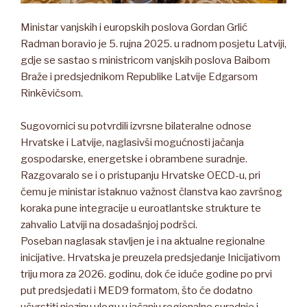
Ministar vanjskih i europskih poslova Gordan Grlić
Radman boravio je 5. rujna 2025. u radnom posjetu Latviji,
gdje se sastao s ministricom vanjskih poslova Baibom
Braže i predsjednikom Republike Latvije Edgarsom
Rinkēvičsom.
Sugovornici su potvrdili izvrsne bilateralne odnose
Hrvatske i Latvije, naglasivši mogućnosti jačanja
gospodarske, energetske i obrambene suradnje.
Razgovaralo se i o pristupanju Hrvatske OECD-u, pri
čemu je ministar istaknuo važnost članstva kao završnog
koraka pune integracije u euroatlantske strukture te
zahvalio Latviji na dosadašnjoj podršci.
Poseban naglasak stavljen je i na aktualne regionalne
inicijative. Hrvatska je preuzela predsjedanje Inicijativom
triju mora za 2026. godinu, dok će iduće godine po prvi
put predsjedati i MED9 formatom, što će dodatno
učvrstiti njezinu ulogu u jačanju regionalne suradnje i