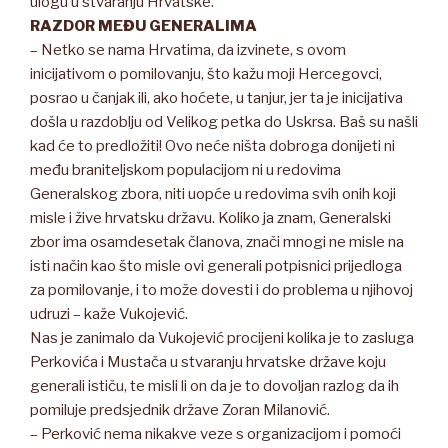
ulogu u stvaranju Hrvatske.
RAZDOR MEĐU GENERALIMA
– Netko se nama Hrvatima, da izvinete, s ovom
inicijativom o pomilovanju, što kažu moji Hercegovci,
posrao u čanjak ili, ako hoćete, u tanjur, jer ta je inicijativa
došla u razdoblju od Velikog petka do Uskrsa. Baš su našli
kad će to predložiti! Ovo neće ništa dobroga donijeti ni
među braniteljskom populacijom ni u redovima
Generalskog zbora, niti uopće u redovima svih onih koji
misle i žive hrvatsku državu. Koliko ja znam, Generalski
zbor ima osamdesetak članova, znači mnogi ne misle na
isti način kao što misle ovi generali potpisnici prijedloga
za pomilovanje, i to može dovesti i do problema u njihovoj
udruzi – kaže Vukojević.
Nas je zanimalo da Vukojević procijeni kolika je to zasluga
Perkovića i Mustača u stvaranju hrvatske države koju
generali ističu, te misli li on da je to dovoljan razlog da ih
pomiluje predsjednik države Zoran Milanović.
– Perković nema nikakve veze s organizacijom i pomoći