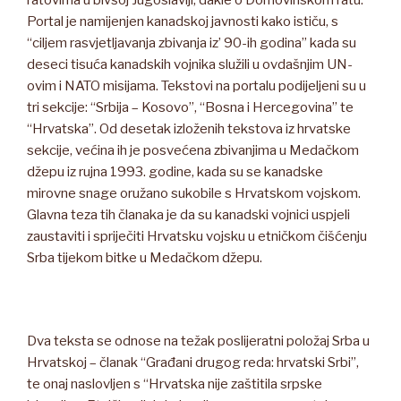
Portal je namijenjen kanadskoj javnosti kako ističu, s
“ciljem rasvjetljavanja zbivanja iz’ 90-ih godina” kada su
deseci tisuća kanadskih vojnika služili u ovdašnjim UN-
ovim i NATO misijama. Tekstovi na portalu podijeljeni su u
tri sekcije: “Srbija – Kosovo”, “Bosna i Hercegovina” te
“Hrvatska”. Od desetak izloženih tekstova iz hrvatske
sekcije, većina ih je posvećena zbivanjima u Medačkom
džepu iz rujna 1993. godine, kada su se kanadske
mirovne snage oružano sukobile s Hrvatskom vojskom.
Glavna teza tih članaka je da su kanadski vojnici uspjeli
zaustaviti i spriječiti Hrvatsku vojsku u etničkom čišćenju
Srba tijekom bitke u Medačkom džepu.
Dva teksta se odnose na težak poslijeratni položaj Srba u
Hrvatskoj – članak “Građani drugog reda: hrvatski Srbi”,
te onaj naslovljen s “Hrvatska nije zaštitila srpske