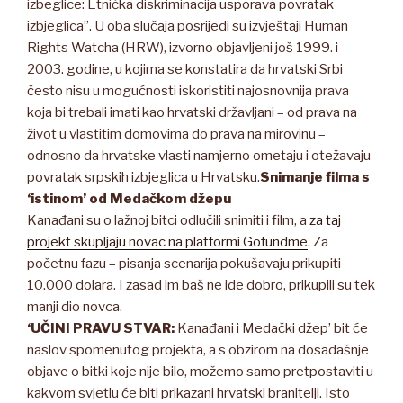
izbeglice: Etnička diskriminacija usporava povratak
izbjeglica”. U oba slučaja posrijedi su izvještaji Human
Rights Watcha (HRW), izvorno objavljeni još 1999. i
2003. godine, u kojima se konstatira da hrvatski Srbi
često nisu u mogućnosti iskoristiti najosnovnija prava
koja bi trebali imati kao hrvatski državljani – od prava na
život u vlastitim domovima do prava na mirovinu –
odnosno da hrvatske vlasti namjerno ometaju i otežavaju
povratak srpskih izbjeglica u Hrvatsku.
Snimanje filma s
‘istinom’ od Medačkom džepu
Kanađani su o lažnoj bitci odlučili snimiti i film, a
za taj
projekt skupljaju novac na platformi Gofundme
. Za
početnu fazu – pisanja scenarija pokušavaju prikupiti
10.000 dolara. I zasad im baš ne ide dobro, prikupili su tek
manji dio novca.
‘UČINI PRAVU STVAR:
Kanađani i Medački džep’ bit će
naslov spomenutog projekta, a s obzirom na dosadašnje
objave o bitki koje nije bilo, možemo samo pretpostaviti u
kakvom svjetlu će biti prikazani hrvatski branitelji. Isto