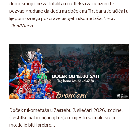
demokraciju, ne za totalitarni refleks i za cenzuru te
pozvao građane da dođu na doček na Trg bana Jelačića i u
lijepom ozračju pozdrave uspjeh rukometaša.
Izvor:
Hina/Vlada
Doček rukometaša u Zagrebu 2. siječanj 2026. godine.
Čestitke na brončanoj trečem mjestu sa malo sreće
moglo je biti i srebro…