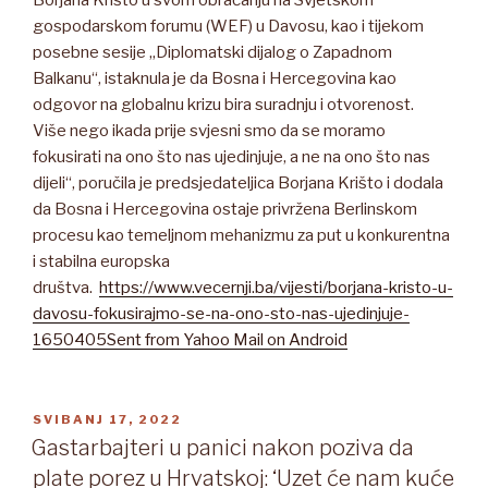
gospodarskom forumu (WEF) u Davosu, kao i tijekom
posebne sesije „Diplomatski dijalog o Zapadnom
Balkanu“, istaknula je da Bosna i Hercegovina kao
odgovor na globalnu krizu bira suradnju i otvorenost.
Više nego ikada prije svjesni smo da se moramo
fokusirati na ono što nas ujedinjuje, a ne na ono što nas
dijeli“, poručila je predsjedateljica Borjana Krišto i dodala
da Bosna i Hercegovina ostaje privržena Berlinskom
procesu kao temeljnom mehanizmu za put u konkurentna
i stabilna europska
društva.
https://www.vecernji.ba/vijesti/borjana-kristo-u-
davosu-fokusirajmo-se-na-ono-sto-nas-ujedinjuje-
1650405
Sent from Yahoo Mail on Android
OBJAVLJENO
SVIBANJ 17, 2022
Gastarbajteri u panici nakon poziva da
plate porez u Hrvatskoj: ‘Uzet će nam kuće