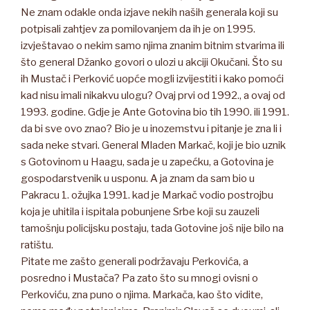
Ne znam odakle onda izjave nekih naših generala koji su
potpisali zahtjev za pomilovanjem da ih je on 1995.
izvještavao o nekim samo njima znanim bitnim stvarima ili
što general Džanko govori o ulozi u akciji Okučani. Što su
ih Mustač i Perković uopće mogli izvijestiti i kako pomoći
kad nisu imali nikakvu ulogu? Ovaj prvi od 1992., a ovaj od
1993. godine. Gdje je Ante Gotovina bio tih 1990. ili 1991.
da bi sve ovo znao? Bio je u inozemstvu i pitanje je zna li i
sada neke stvari. General Mladen Markač, koji je bio uznik
s Gotovinom u Haagu, sada je u zapećku, a Gotovina je
gospodarstvenik u usponu. A ja znam da sam bio u
Pakracu 1. ožujka 1991. kad je Markač vodio postrojbu
koja je uhitila i ispitala pobunjene Srbe koji su zauzeli
tamošnju policijsku postaju, tada Gotovine još nije bilo na
ratištu.
Pitate me zašto generali podržavaju Perkovića, a
posredno i Mustača? Pa zato što su mnogi ovisni o
Perkoviću, zna puno o njima. Markača, kao što vidite,