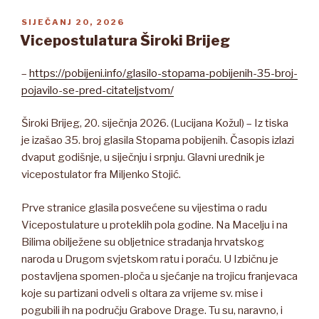
OBJAVLJENO
SIJEČANJ 20, 2026
Vicepostulatura Široki Brijeg
–
https://pobijeni.info/glasilo-stopama-pobijenih-35-broj-
pojavilo-se-pred-citateljstvom/
Široki Brijeg, 20. siječnja 2026. (Lucijana Kožul) – Iz tiska
je izašao 35. broj glasila Stopama pobijenih. Časopis izlazi
dvaput godišnje, u siječnju i srpnju. Glavni urednik je
vicepostulator fra Miljenko Stojić.
Prve stranice glasila posvećene su vijestima o radu
Vicepostulature u proteklih pola godine. Na Macelju i na
Bilima obilježene su obljetnice stradanja hrvatskog
naroda u Drugom svjetskom ratu i poraću. U Izbičnu je
postavljena spomen-ploča u sjećanje na trojicu franjevaca
koje su partizani odveli s oltara za vrijeme sv. mise i
pogubili ih na području Grabove Drage. Tu su, naravno, i