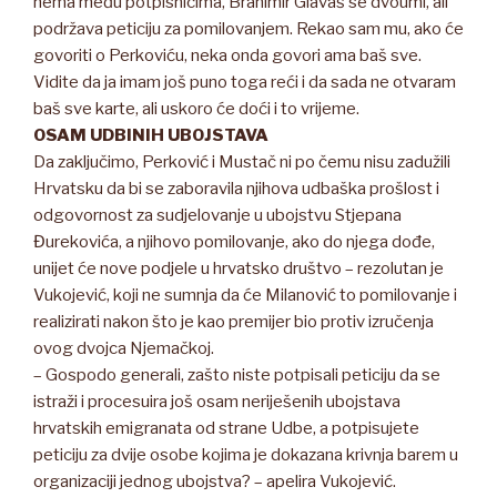
nema među potpisnicima, Branimir Glavaš se dvoumi, ali
podržava peticiju za pomilovanjem. Rekao sam mu, ako će
govoriti o Perkoviću, neka onda govori ama baš sve.
Vidite da ja imam još puno toga reći i da sada ne otvaram
baš sve karte, ali uskoro će doći i to vrijeme.
OSAM UDBINIH UBOJSTAVA
Da zaključimo, Perković i Mustač ni po čemu nisu zadužili
Hrvatsku da bi se zaboravila njihova udbaška prošlost i
odgovornost za sudjelovanje u ubojstvu Stjepana
Đurekovića, a njihovo pomilovanje, ako do njega dođe,
unijet će nove podjele u hrvatsko društvo – rezolutan je
Vukojević, koji ne sumnja da će Milanović to pomilovanje i
realizirati nakon što je kao premijer bio protiv izručenja
ovog dvojca Njemačkoj.
– Gospodo generali, zašto niste potpisali peticiju da se
istraži i procesuira još osam neriješenih ubojstava
hrvatskih emigranata od strane Udbe, a potpisujete
peticiju za dvije osobe kojima je dokazana krivnja barem u
organizaciji jednog ubojstva? – apelira Vukojević.