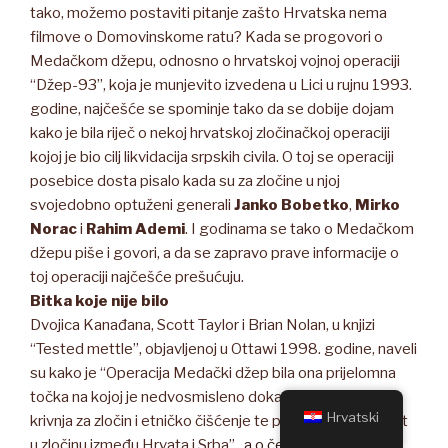
tako, možemo postaviti pitanje zašto Hrvatska nema
filmove o Domovinskome ratu? Kada se progovori o
Medačkom džepu, odnosno o hrvatskoj vojnoj operaciji
“Džep-93”, koja je munjevito izvedena u Lici u rujnu 1993.
godine, najčešće se spominje tako da se dobije dojam
kako je bila riječ o nekoj hrvatskoj zločinačkoj operaciji
kojoj je bio cilj likvidacija srpskih civila. O toj se operaciji
posebice dosta pisalo kada su za zločine u njoj
svojedobno optuženi generali
Janko Bobetko
,
Mirko
Norac
i
Rahim Ademi
. I godinama se tako o Medačkom
džepu piše i govori, a da se zapravo prave informacije o
toj operaciji najčešće prešućuju.
Bitka koje nije bilo
Dvojica Kanađana, Scott Taylor i Brian Nolan, u knjizi
“Tested mettle”, objavljenoj u Ottawi 1998. godine, naveli
su kako je “Operacija Medački džep bila ona prijelomna
točka na kojoj je nedvosmisleno dokazana hrvatska
Hrvatski
krivnja za zločin i etničko čišćenje te pokazana jednakost
u zločinu između Hrvata i Srba” ,
a o čemu je portal