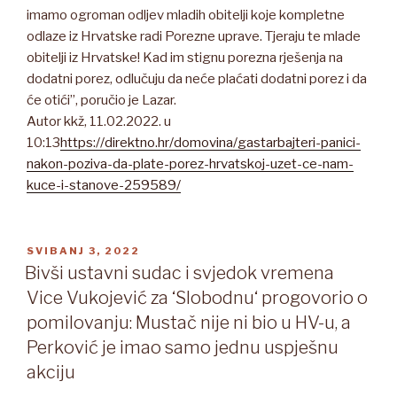
imamo ogroman odljev mladih obitelji koje kompletne
odlaze iz Hrvatske radi Porezne uprave. Tjeraju te mlade
obitelji iz Hrvatske! Kad im stignu porezna rješenja na
dodatni porez, odlučuju da neće plaćati dodatni porez i da
će otići”, poručio je Lazar.
Autor kkž, 11.02.2022. u
10:13
https://direktno.hr/domovina/gastarbajteri-panici-
nakon-poziva-da-plate-porez-hrvatskoj-uzet-ce-nam-
kuce-i-stanove-259589/
OBJAVLJENO
SVIBANJ 3, 2022
Bivši ustavni sudac i svjedok vremena
Vice Vukojević za ‘Slobodnu‘ progovorio o
pomilovanju: Mustač nije ni bio u HV-u, a
Perković je imao samo jednu uspješnu
akciju