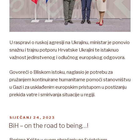
U raspravi o ruskoj agresiji na Ukrajinu, ministar je ponovio
snažnu i trajnu potporu Hrvatske Ukrajini te istaknuo
važnost jedinstvenog i odlučnog europskog odgovora.
Govoreći o Bliskom istoku, naglasio je potrebu za
pružanjem kontinuirane humanitarne pomoći stanovništvu
u Gazi i za usklađenim europskim pristupom u postizanju
prekida vatre i smirivanja situacije u regiji.
OBJAVLJENO
SIJEČANJ 24, 2023
BiH – on the road to being…!
Borjana Krišto u svom obraćanju na Svjetskom