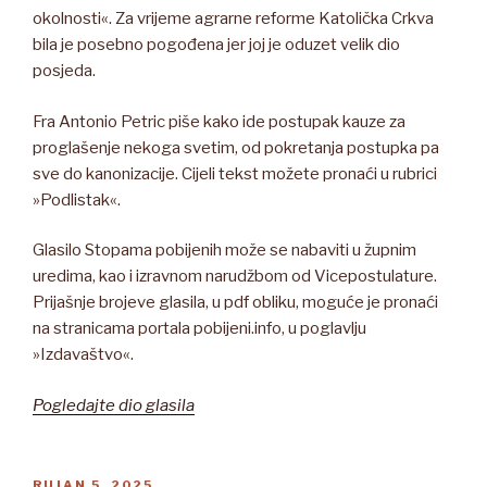
okolnosti«. Za vrijeme agrarne reforme Katolička Crkva
bila je posebno pogođena jer joj je oduzet velik dio
posjeda.
Fra Antonio Petric piše kako ide postupak kauze za
proglašenje nekoga svetim, od pokretanja postupka pa
sve do kanonizacije. Cijeli tekst možete pronaći u rubrici
»Podlistak«.
Glasilo Stopama pobijenih može se nabaviti u župnim
uredima, kao i izravnom narudžbom od Vicepostulature.
Prijašnje brojeve glasila, u pdf obliku, moguće je pronaći
na stranicama portala pobijeni.info, u poglavlju
»Izdavaštvo«.
Pogledajte dio glasila
OBJAVLJENO
RUJAN 5, 2025