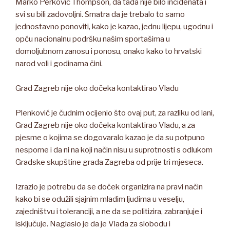
Marko Perković Thompson, da tada nije bilo incidenata i
svi su bili zadovoljni. Smatra da je trebalo to samo
jednostavno ponoviti, kako je kazao, jednu lijepu, ugodnu i
opću nacionalnu podršku našim sportašima u
domoljubnom zanosu i ponosu, onako kako to hrvatski
narod voli i godinama čini.
Grad Zagreb nije oko dočeka kontaktirao Vladu
Plenković je čudnim ocijenio što ovaj put, za razliku od lani,
Grad Zagreb nije oko dočeka kontaktirao Vladu, a za
pjesme o kojima se dogovaralo kazao je da su potpuno
nesporne i da ni na koji način nisu u suprotnosti s odlukom
Gradske skupštine grada Zagreba od prije tri mjeseca.
Izrazio je potrebu da se doček organizira na pravi način
kako bi se odužili sjajnim mladim ljudima u veselju,
zajedništvu i toleranciji, a ne da se politizira, zabranjuje i
isključuje. Naglasio je da je Vlada za slobodu i