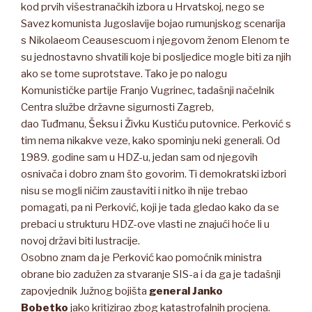
kod prvih višestranačkih izbora u Hrvatskoj, nego se
Savez komunista Jugoslavije bojao rumunjskog scenarija
s Nikolaeom Ceausescuom i njegovom ženom Elenom te
su jednostavno shvatili koje bi posljedice mogle biti za njih
ako se tome suprotstave. Tako je po nalogu
Komunističke partije Franjo Vugrinec, tadašnji načelnik
Centra službe državne sigurnosti Zagreb,
dao Tuđmanu, Šeksu i Živku Kustiću putovnice. Perković s
tim nema nikakve veze, kako spominju neki generali. Od
1989. godine sam u HDZ-u, jedan sam od njegovih
osnivača i dobro znam što govorim. Ti demokratski izbori
nisu se mogli ničim zaustaviti i nitko ih nije trebao
pomagati, pa ni Perković, koji je tada gledao kako da se
prebaci u strukturu HDZ-ove vlasti ne znajući hoće li u
novoj državi biti lustracije.
Osobno znam da je Perković kao pomoćnik ministra
obrane bio zadužen za stvaranje SIS-a i da ga je tadašnji
zapovjednik Južnog bojišta
general
Janko
Bobetko
jako kritizirao zbog katastrofalnih procjena.