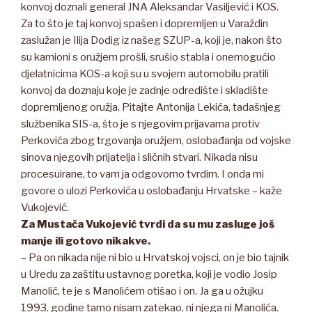
konvoj doznali general JNA Aleksandar Vasiljević i KOS.
Za to što je taj konvoj spašen i dopremljen u Varaždin
zaslužan je Ilija Dodig iz našeg SZUP-a, koji je, nakon što
su kamioni s oružjem prošli, srušio stabla i onemogućio
djelatnicima KOS-a koji su u svojem automobilu pratili
konvoj da doznaju koje je zadnje odredište i skladište
dopremljenog oružja. Pitajte Antonija Lekića, tadašnjeg
službenika SIS-a, što je s njegovim prijavama protiv
Perkovića zbog trgovanja oružjem, oslobađanja od vojske
sinova njegovih prijatelja i sličnih stvari. Nikada nisu
procesuirane, to vam ja odgovorno tvrdim. I onda mi
govore o ulozi Perkovića u oslobađanju Hrvatske – kaže
Vukojević.
Za Mustača Vukojević tvrdi da su mu zasluge još
manje ili gotovo nikakve.
– Pa on nikada nije ni bio u Hrvatskoj vojsci, on je bio tajnik
u Uredu za zaštitu ustavnog poretka, koji je vodio Josip
Manolić, te je s Manolićem otišao i on. Ja ga u ožujku
1993. godine tamo nisam zatekao, ni njega ni Manolića.