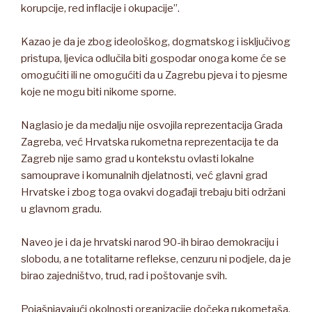
korupcije, red inflacije i okupacije”.
Kazao je da je zbog ideološkog, dogmatskog i isključivog
pristupa, ljevica odlučila biti gospodar onoga kome će se
omogućiti ili ne omogućiti da u Zagrebu pjeva i to pjesme
koje ne mogu biti nikome sporne.
Naglasio je da medalju nije osvojila reprezentacija Grada
Zagreba, već Hrvatska rukometna reprezentacija te da
Zagreb nije samo grad u kontekstu ovlasti lokalne
samouprave i komunalnih djelatnosti, već glavni grad
Hrvatske i zbog toga ovakvi događaji trebaju biti održani
u glavnom gradu.
Naveo je i da je hrvatski narod 90-ih birao demokraciju i
slobodu, a ne totalitarne reflekse, cenzuru ni podjele, da je
birao zajedništvo, trud, rad i poštovanje svih.
Pojašnjavajući okolnosti organizacije dočeka rukometaša,