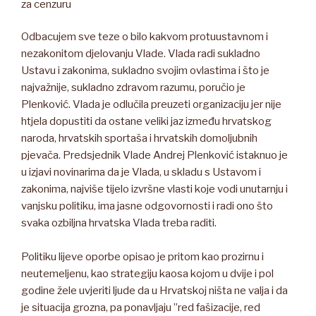
za cenzuru
Odbacujem sve teze o bilo kakvom protuustavnom i
nezakonitom djelovanju Vlade. Vlada radi sukladno
Ustavu i zakonima, sukladno svojim ovlastima i što je
najvažnije, sukladno zdravom razumu, poručio je
Plenković. Vlada je odlučila preuzeti organizaciju jer nije
htjela dopustiti da ostane veliki jaz između hrvatskog
naroda, hrvatskih sportaša i hrvatskih domoljubnih
pjevača. Predsjednik Vlade Andrej Plenković istaknuo je
u izjavi novinarima da je Vlada, u skladu s Ustavom i
zakonima, najviše tijelo izvršne vlasti koje vodi unutarnju i
vanjsku politiku, ima jasne odgovornosti i radi ono što
svaka ozbiljna hrvatska Vlada treba raditi.
Politiku lijeve oporbe opisao je pritom kao prozirnu i
neutemeljenu, kao strategiju kaosa kojom u dvije i pol
godine žele uvjeriti ljude da u Hrvatskoj ništa ne valja i da
je situacija grozna, pa ponavljaju ”red fašizacije, red