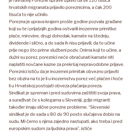
je ravnatelj Porezne uprave izjavio da se 120 tisuća
hrvatskih migranata prijavilo poreznicima, a čak 200
tisuća to nije učinilo.
Porezna je uprava krajem prošle godine pozvala građane
koji su te i prijašnjih godina ostvarili inozemne primitke:
plaće, mirovine, drugi dohodak, kamate na štednju,
dividende i slično, a do sada ih nisu prijavili, da to učine
prije nego što prime službeni poziv. Onima koji to učine, a
dužni su porez, poreznici neće obračunati kamate niti
naplatiti novčane kazne za prekršaj nepravodobne prijave.
Poreznici ističu da je inozemni primitak obvezno prijaviti
bez obzira na to je li u inozemstvu porez već plaćen i hoće
li u Hrvatskoj postojati obveza plaćanja poreza.
Sindikat je spreman i pred sudovima zaštititi svoja prava,
a surađivat će s kolegama u Sloveniji, gdje migranti
također imaju slične porezne probleme. “Slovenski
sindikat je do sada u 80 do 90 posto slučajeva dobio na
sudu. Mi ćemo s njima zajedno nastupati, ako treba i pred
europskim sudom za ljudska prava”, ističe