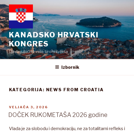
Preskoči
na
sadržaj
KANADSKO HRVATSKI
KONGRES
Ujedinjujući Hrvate širom svijeta
Izbornik
KATEGORIJA:
NEWS FROM CROATIA
OBJAVLJENO
VELJAČA 3, 2026
DOČEK RUKOMETAŠA 2026 godine
Vlada je za slobodu i demokraciju, ne za totalitarni refleks i