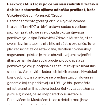
Perković i Mustač ni po čemu nisu zadužili Hrvatsku
da bi se zaboravila njihova udbaška prošlost, kaže
Vukojević
Davor Pongračić/Cropix
Osamdesetšestogodišnji Vice Vukojević, nekada
istaknuti član HDZ-a i bivši ustavni sudac, s velikom
pažnjom prati što se sve događa oko zahtjeva za
pomilovanje Josipa Perkovića i Zdravka Mustača, ali se
svojim javnim istupima nije htio miješati u ovu priču. To je
planirao učiniti za desetak dana, ali nakon novinarskog
nagovaranja pristao je malo ubrzati svoj umirovljenički
ritam, te nam je dao svoju procjenu ovog apela za
pomilovanje koji je potpisalo i šest umirovljenih hrvatskih
generala. Vukojević je jedna od rijetkih osoba u Hrvatskoj
koja osobno zna i one koje se predlaže za pomilovanje i
generale koji to podržavaju, a 1991. je bio i pomoćnik
ministra unutarnjih poslova Josipa Boljkovca zadužen za
javnu sigurnost, pa se i neposredno susretao i s
Perkovićem i s Mustačem te do u detalje zna njihovu