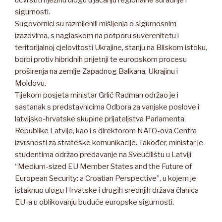
sigurnosti.
Sugovornici su razmijenili mišljenja o sigurnosnim
izazovima, s naglaskom na potporu suverenitetu i
teritorijalnoj cjelovitosti Ukrajine, stanju na Bliskom istoku,
borbi protiv hibridnih prijetnji te europskom procesu
proširenja na zemlje Zapadnog Balkana, Ukrajinu i
Moldovu.
Tijekom posjeta ministar Grlić Radman održao je i
sastanak s predstavnicima Odbora za vanjske poslove i
latvijsko-hrvatske skupine prijateljstva Parlamenta
Republike Latvije, kao i s direktorom NATO-ova Centra
izvrsnosti za strateške komunikacije. Također, ministar je
studentima održao predavanje na Sveučilištu u Latviji
“Medium-sized EU Member States and the Future of
European Security: a Croatian Perspective”, u kojem je
istaknuo ulogu Hrvatske i drugih srednjih država članica
EU-a u oblikovanju buduće europske sigurnosti.