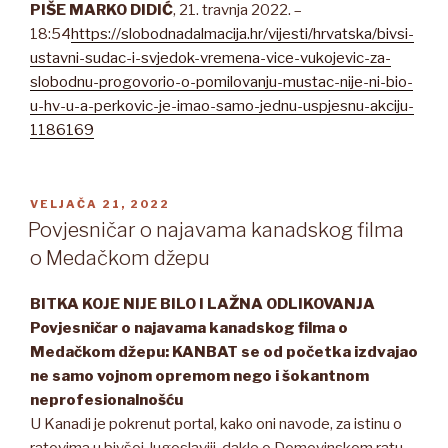
PIŠE
MARKO DIDIĆ
, 21. travnja 2022. –
18:54
https://slobodnadalmacija.hr/vijesti/hrvatska/bivsi-
ustavni-sudac-i-svjedok-vremena-vice-vukojevic-za-
slobodnu-progovorio-o-pomilovanju-mustac-nije-ni-bio-
u-hv-u-a-perkovic-je-imao-samo-jednu-uspjesnu-akciju-
1186169
OBJAVLJENO
VELJAČA 21, 2022
Povjesničar o najavama kanadskog filma
o Medačkom džepu
BITKA KOJE NIJE BILO I LAŽNA ODLIKOVANJA
Povjesničar o najavama kanadskog filma o
Medačkom džepu: KANBAT se od početka izdvajao
ne samo vojnom opremom nego i šokantnom
neprofesionalnošću
U Kanadi je pokrenut portal, kako oni navode, za istinu o
ratovima u bivšoj Jugoslaviji, dakle o Domovinskom ratu.