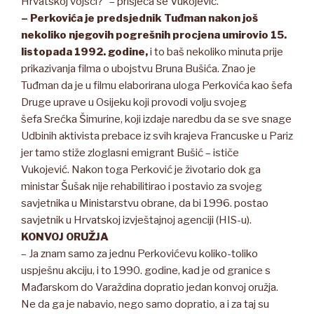
Hrvatskoj vojsci?” – prisjeća se Vukojević.
– Perkovića je predsjednik Tuđman nakon još
nekoliko njegovih pogrešnih procjena umirovio 15.
listopada 1992. godine,
i to baš nekoliko minuta prije
prikazivanja filma o ubojstvu Bruna Bušića. Znao je
Tuđman da je u filmu elaborirana uloga Perkovića kao šefa
Druge uprave u Osijeku koji provodi volju svojeg
šefa Srećka Šimurine, koji izdaje naredbu da se sve snage
Udbinih aktivista prebace iz svih krajeva Francuske u Pariz
jer tamo stiže zloglasni emigrant Bušić – ističe
Vukojević. Nakon toga Perković je životario dok ga
ministar Šušak nije rehabilitirao i postavio za svojeg
savjetnika u Ministarstvu obrane, da bi 1996. postao
savjetnik u Hrvatskoj izvještajnoj agenciji (HIS-u).
KONVOJ ORUŽJA
– Ja znam samo za jednu Perkovićevu koliko-toliko
uspješnu akciju, i to 1990. godine, kad je od granice s
Mađarskom do Varaždina dopratio jedan konvoj oružja.
Ne da ga je nabavio, nego samo dopratio, a i za taj su