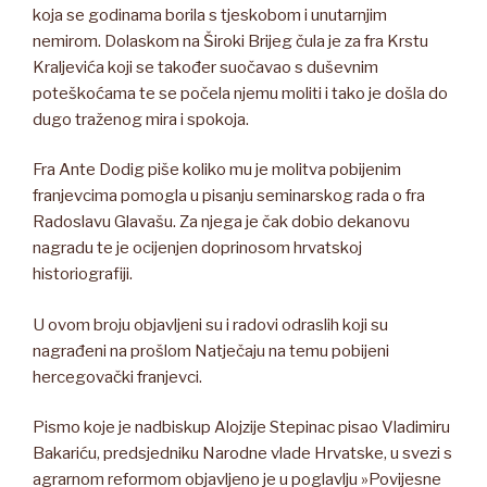
koja se godinama borila s tjeskobom i unutarnjim
nemirom. Dolaskom na Široki Brijeg čula je za fra Krstu
Kraljevića koji se također suočavao s duševnim
poteškoćama te se počela njemu moliti i tako je došla do
dugo traženog mira i spokoja.
Fra Ante Dodig piše koliko mu je molitva pobijenim
franjevcima pomogla u pisanju seminarskog rada o fra
Radoslavu Glavašu. Za njega je čak dobio dekanovu
nagradu te je ocijenjen doprinosom hrvatskoj
historiografiji.
U ovom broju objavljeni su i radovi odraslih koji su
nagrađeni na prošlom Natječaju na temu pobijeni
hercegovački franjevci.
Pismo koje je nadbiskup Alojzije Stepinac pisao Vladimiru
Bakariću, predsjedniku Narodne vlade Hrvatske, u svezi s
agrarnom reformom objavljeno je u poglavlju »Povijesne