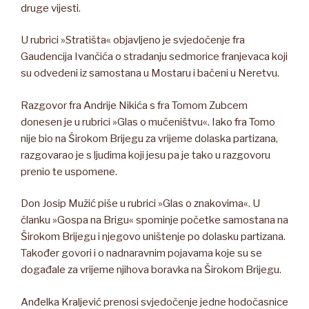
druge vijesti.
U rubrici »Stratišta« objavljeno je svjedočenje fra
Gaudencija Ivančića o stradanju sedmorice franjevaca koji
su odvedeni iz samostana u Mostaru i bačeni u Neretvu.
Razgovor fra Andrije Nikića s fra Tomom Zubcem
donesen je u rubrici »Glas o mučeništvu«. Iako fra Tomo
nije bio na Širokom Brijegu za vrijeme dolaska partizana,
razgovarao je s ljudima koji jesu pa je tako u razgovoru
prenio te uspomene.
Don Josip Mužić piše u rubrici »Glas o znakovima«. U
članku »Gospa na Brigu« spominje početke samostana na
Širokom Brijegu i njegovo uništenje po dolasku partizana.
Također govori i o nadnaravnim pojavama koje su se
događale za vrijeme njihova boravka na Širokom Brijegu.
Anđelka Kraljević prenosi svjedočenje jedne hodočasnice