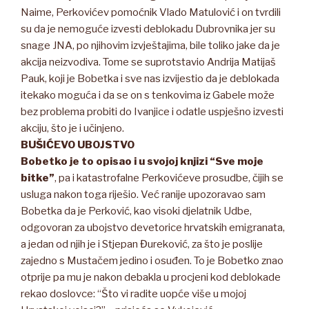
Naime, Perkovićev pomoćnik Vlado Matulović i on tvrdili
su da je nemoguće izvesti deblokadu Dubrovnika jer su
snage JNA, po njihovim izvještajima, bile toliko jake da je
akcija neizvodiva. Tome se suprotstavio Andrija Matijaš
Pauk, koji je Bobetka i sve nas izvijestio da je deblokada
itekako moguća i da se on s tenkovima iz Gabele može
bez problema probiti do Ivanjice i odatle uspješno izvesti
akciju, što je i učinjeno.
BUŠIĆEVO UBOJSTVO
Bobetko je to opisao i u svojoj knjizi “Sve moje
bitke”
, pa i katastrofalne Perkovićeve prosudbe, čijih se
usluga nakon toga riješio. Već ranije upozoravao sam
Bobetka da je Perković, kao visoki djelatnik Udbe,
odgovoran za ubojstvo devetorice hrvatskih emigranata,
a jedan od njih je i Stjepan Đureković, za što je poslije
zajedno s Mustačem jedino i osuđen. To je Bobetko znao
otprije pa mu je nakon debakla u procjeni kod deblokade
rekao doslovce: “Što vi radite uopće više u mojoj