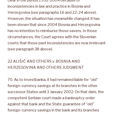
clear in the period 1992-2004 because of
inconsistencies in law and practice in Bosnia and
Herzegovina (see paragraphs 16 and 22-24 above).
However, the situation has meanwhile changed: it has
been shown that since 2004 Bosnia and Herzegovina
has no intention to reimburse those savers. In those
circumstances, the Court agrees with the Slovenian
courts that those past inconsistencies are now irrelevant
(see paragraph 38 above).
22 ALIŠIĆ AND OTHERS v. BOSNIA AND
HERZEGOVINA AND OTHERS JUDGMENT
70. As to Investbanka, it had remained liable for “old”
foreign-currency savings at its branches in the other
successor States until 3 January 2002. On that date, the
competent Serbian court made a bankruptcy order
against that bank and the State guarantee of “old”
foreign-currency savings in the bank and its branches