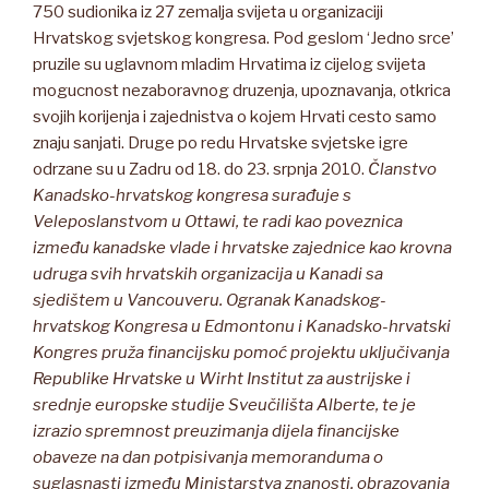
750 sudionika iz 27 zemalja svijeta u organizaciji
Hrvatskog svjetskog kongresa. Pod geslom ‘Jedno srce’
pruzile su uglavnom mladim Hrvatima iz cijelog svijeta
mogucnost nezaboravnog druzenja, upoznavanja, otkrica
svojih korijenja i zajednistva o kojem Hrvati cesto samo
znaju sanjati. Druge po redu Hrvatske svjetske igre
odrzane su u Zadru od 18. do 23. srpnja 2010.
Članstvo
Kanadsko-hrvatskog kongresa surađuje s
Veleposlanstvom u Ottawi, te radi kao poveznica
između kanadske vlade i hrvatske zajednice kao krovna
udruga svih hrvatskih organizacija u Kanadi sa
sjedištem u Vancouveru. Ogranak Kanadskog-
hrvatskog Kongresa u Edmontonu i Kanadsko-hrvatski
Kongres pruža financijsku pomoć projektu uključivanja
Republike Hrvatske u Wirht Institut za austrijske i
srednje europske studije Sveučilišta Alberte, te je
izrazio spremnost preuzimanja dijela financijske
obaveze na dan potpisivanja memoranduma o
suglasnasti između Ministarstva znanosti, obrazovanja