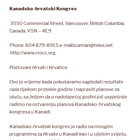
Kanadsko-hrvatski Kongres
3550 Commercial Street, Vancouver, British Columbia,
Canada, V5N – 4E9
Phone: 604 879-8915 e-mail:icurman@telus.net
http://www.crocc.org
Poštovani Hrvati i Hrvatice
Ovo je vrijeme kada pokušavamo sagledati rezultate
rada tijekom protekle godine i napraviti planove za
iduću, sa željom da u nadolazećoj godini još uspješnije
radimo na ostvarenju planova Kanadsko-hrvatskog
kongresa u Kanadi.
Kanadsko-hrvatski kongres je radio na mnogim
programima za Hrvate u Kanadi kao i u cijelom svijetu.