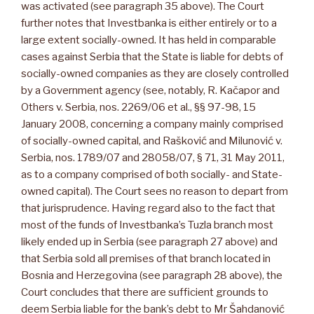
was activated (see paragraph 35 above). The Court
further notes that Investbanka is either entirely or to a
large extent socially-owned. It has held in comparable
cases against Serbia that the State is liable for debts of
socially-owned companies as they are closely controlled
by a Government agency (see, notably, R. Kačapor and
Others v. Serbia, nos. 2269/06 et al., §§ 97-98, 15
January 2008, concerning a company mainly comprised
of socially-owned capital, and Rašković and Milunović v.
Serbia, nos. 1789/07 and 28058/07, § 71, 31 May 2011,
as to a company comprised of both socially- and State-
owned capital). The Court sees no reason to depart from
that jurisprudence. Having regard also to the fact that
most of the funds of Investbanka’s Tuzla branch most
likely ended up in Serbia (see paragraph 27 above) and
that Serbia sold all premises of that branch located in
Bosnia and Herzegovina (see paragraph 28 above), the
Court concludes that there are sufficient grounds to
deem Serbia liable for the bank’s debt to Mr Šahdanović