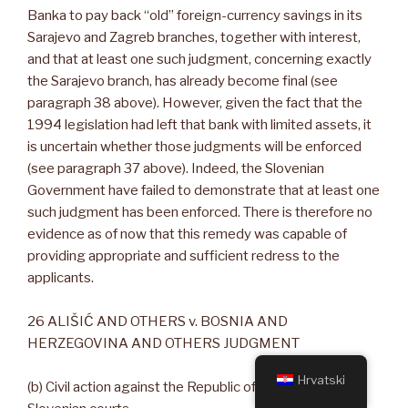
Banka to pay back “old” foreign-currency savings in its
Sarajevo and Zagreb branches, together with interest,
and that at least one such judgment, concerning exactly
the Sarajevo branch, has already become final (see
paragraph 38 above). However, given the fact that the
1994 legislation had left that bank with limited assets, it
is uncertain whether those judgments will be enforced
(see paragraph 37 above). Indeed, the Slovenian
Government have failed to demonstrate that at least one
such judgment has been enforced. There is therefore no
evidence as of now that this remedy was capable of
providing appropriate and sufficient redress to the
applicants.
26 ALIŠIĆ AND OTHERS v. BOSNIA AND
HERZEGOVINA AND OTHERS JUDGMENT
Hrvatski
(b) Civil action against the Republic of Slovenia in the