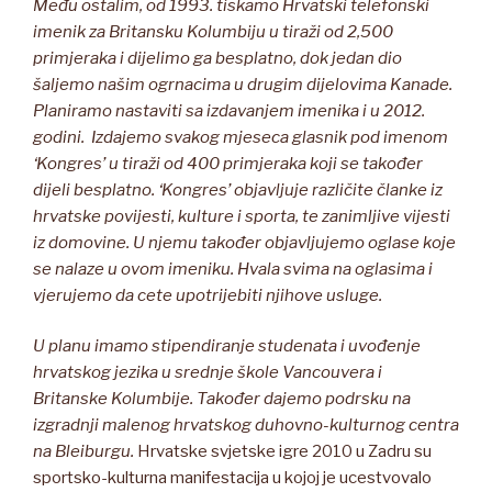
Među ostalim, od 1993. tiskamo Hrvatski telefonski
imenik za Britansku Kolumbiju u tiraži od 2,500
primjeraka i dijelimo ga besplatno, dok jedan dio
šaljemo našim ogrnacima u drugim dijelovima Kanade.
Planiramo nastaviti sa izdavanjem imenika i u 2012.
godini. Izdajemo svakog mjeseca glasnik pod imenom
‘Kongres’ u tiraži od 400 primjeraka koji se također
dijeli besplatno. ‘Kongres’ objavljuje različite članke iz
hrvatske povijesti, kulture i sporta, te zanimljive vijesti
iz domovine. U njemu također objavljujemo oglase koje
se nalaze u ovom imeniku. Hvala svima na oglasima i
vjerujemo da cete upotrijebiti njihove usluge.
U planu imamo stipendiranje studenata i uvođenje
hrvatskog jezika u srednje škole Vancouvera i
Britanske Kolumbije. Također dajemo podrsku na
izgradnji malenog hrvatskog duhovno-kulturnog centra
na Bleiburgu.
Hrvatske svjetske igre 2010 u Zadru su
sportsko-kulturna manifestacija u kojoj je ucestvovalo