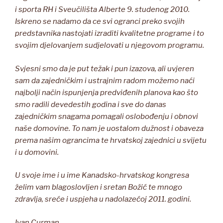
i sporta RH i Sveučilišta Alberte 9. studenog 2010.
Iskreno se nadamo da ce svi ogranci preko svojih
predstavnika nastojati izraditi kvalitetne programe i to
svojim djelovanjem sudjelovati u njegovom programu.
Svjesni smo da je put težak i pun izazova, ali uvjeren
sam da zajedničkim i ustrajnim radom možemo naći
najbolji način ispunjenja predviđenih planova kao što
smo radili devedestih godina i sve do danas
zajedničkim snagama pomagali oslobođenju i obnovi
naše domovine. To nam je uostalom dužnost i obaveza
prema našim ograncima te hrvatskoj zajednici u svijetu
i u domovini.
U svoje ime i u ime Kanadsko-hrvatskog kongresa
želim vam blagoslovljen i sretan Božić te mnogo
zdravlja, sreće i uspjeha u nadolazećoj 2011. godini.
Ivan Curman