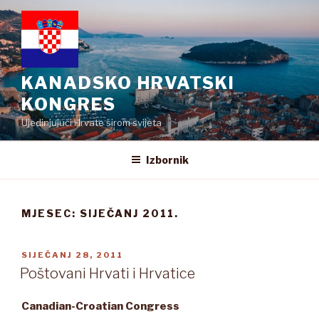
Preskoči
na
sadržaj
KANADSKO HRVATSKI
KONGRES
Ujedinjujući Hrvate širom svijeta
Izbornik
MJESEC:
SIJEČANJ 2011.
OBJAVLJENO
SIJEČANJ 28, 2011
Poštovani Hrvati i Hrvatice
Canadian-Croatian Congress