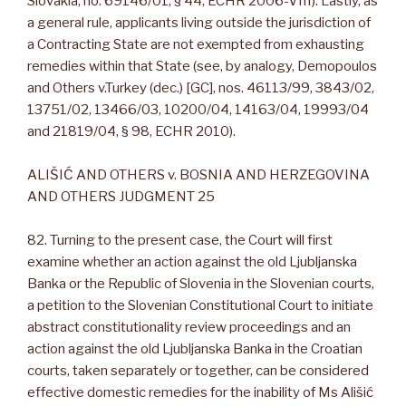
Slovakia, no. 69146/01, § 44, ECHR 2006-VIII). Lastly, as
a general rule, applicants living outside the jurisdiction of
a Contracting State are not exempted from exhausting
remedies within that State (see, by analogy, Demopoulos
and Others v.Turkey (dec.) [GC], nos. 46113/99, 3843/02,
13751/02, 13466/03, 10200/04, 14163/04, 19993/04
and 21819/04, § 98, ECHR 2010).
ALIŠIĆ AND OTHERS v. BOSNIA AND HERZEGOVINA
AND OTHERS JUDGMENT 25
82. Turning to the present case, the Court will first
examine whether an action against the old Ljubljanska
Banka or the Republic of Slovenia in the Slovenian courts,
a petition to the Slovenian Constitutional Court to initiate
abstract constitutionality review proceedings and an
action against the old Ljubljanska Banka in the Croatian
courts, taken separately or together, can be considered
effective domestic remedies for the inability of Ms Ališić