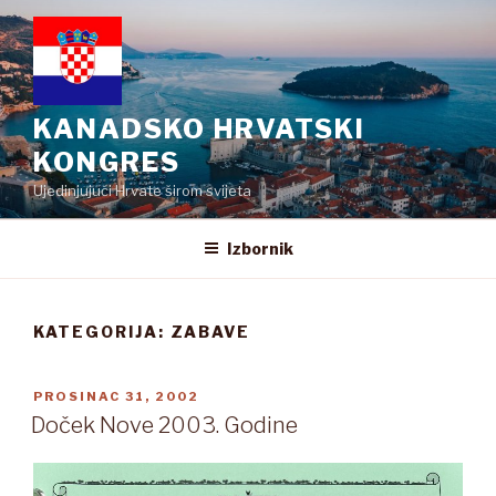
Preskoči
na
sadržaj
KANADSKO HRVATSKI
KONGRES
Ujedinjujući Hrvate širom svijeta
Izbornik
KATEGORIJA:
ZABAVE
OBJAVLJENO
PROSINAC 31, 2002
Doček Nove 2003. Godine