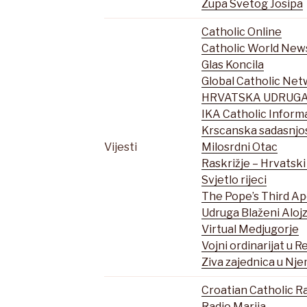
Zupa Svetog Josipa
Catholic Online
Catholic World New
Glas Koncila
Global Catholic Ne
HRVATSKA UDRUGA
IKA Catholic Infor
Krscanska sadasnjo
Vijesti
Milosrdni Otac
Raskrižje – Hrvatski
Svjetlo rijeci
The Pope’s Third Apo
Udruga Blaženi Alojz
Virtual Medjugorje
Vojni ordinarijat u R
Ziva zajednica u Nj
Croatian Catholic R
Radio Marija