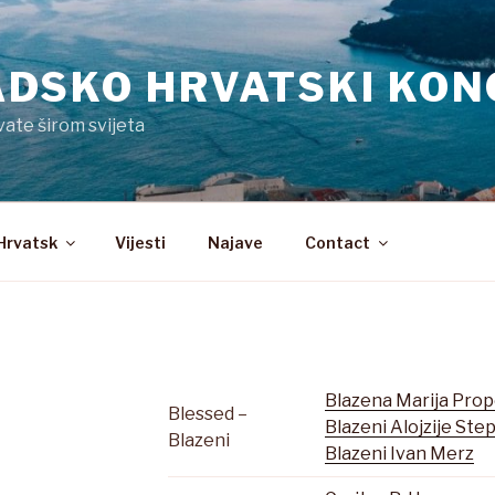
DSKO HRVATSKI KON
vate širom svijeta
Hrvatsk
Vijesti
Najave
Contact
Blazena Marija Prop
Blessed –
Blazeni Alojzije Ste
Blazeni
Blazeni Ivan Merz