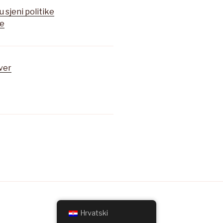
u sjeni politike
je
ver
Hrvatski