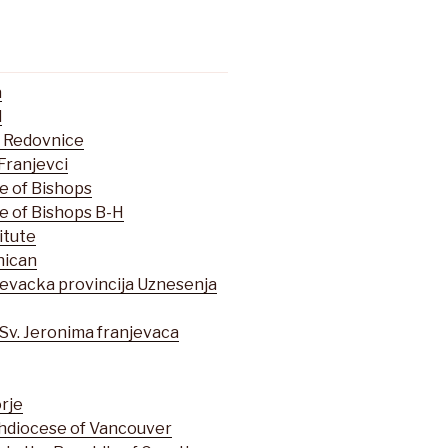
a
l
e Redovnice
Franjevci
e of Bishops
e of Bishops B-H
itute
nican
evacka provincija Uznesenja
 Sv. Jeronima franjevaca
rje
hdiocese of Vancouver