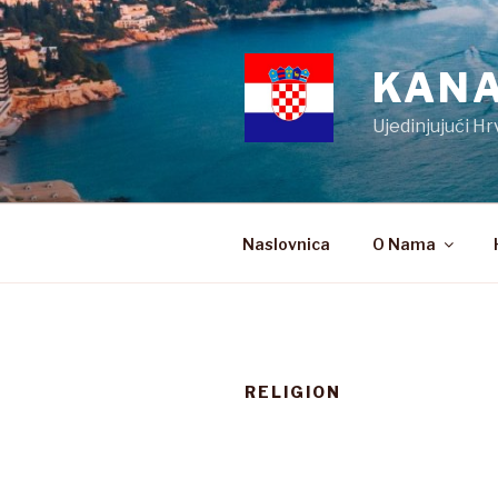
Preskoči
na
sadržaj
KANA
Ujedinjujući Hr
Naslovnica
O Nama
RELIGION