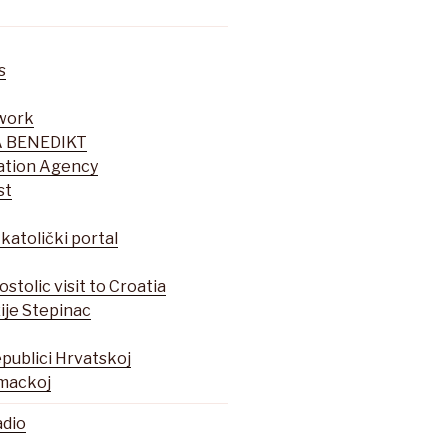
s
twork
 BENEDIKT
mation Agency
st
 katolički portal
stolic visit to Croatia
ije Stepinac
epublici Hrvatskoj
emackoj
adio