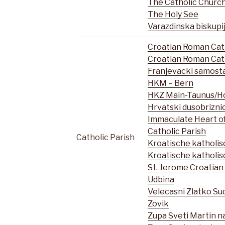
The Catholic Church 
The Holy See
Varazdinska biskupi
Croatian Roman Cath
Croatian Roman Cath
Franjevacki samost
HKM – Bern
HKZ Main-Taunus/H
Hrvatski dusobrizni
Immaculate Heart o
Catholic Parish
Catholic Parish
Kroatische katholis
Kroatische katholis
St. Jerome Croatian
Udbina
Velecasni Zlatko Su
Zovik
Zupa Sveti Martin n