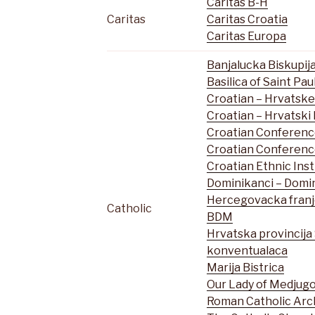
Caritas B-H
Caritas
Caritas Croatia
Caritas Europa
Banjalucka Biskupij
Basilica of Saint Pau
Croatian – Hrvatsk
Croatian – Hrvatski 
Croatian Conferenc
Croatian Conferenc
Croatian Ethnic Inst
Dominikanci – Domi
Hercegovacka franj
Catholic
BDM
Hrvatska provincija
konventualaca
Marija Bistrica
Our Lady of Medjugo
Roman Catholic Arc