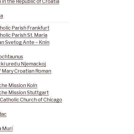
in the Republic of Croatia
ja
olic Parish Frankfurt
olic Parish St. Maria
an Svetog Ante – Knin
ochtaunus
cki ured u Njemackoj
f Mary Croatian Roman
che Mission Koln
che Mission Stuttgart
 Catholic Church of Chicago
dac
a Muri