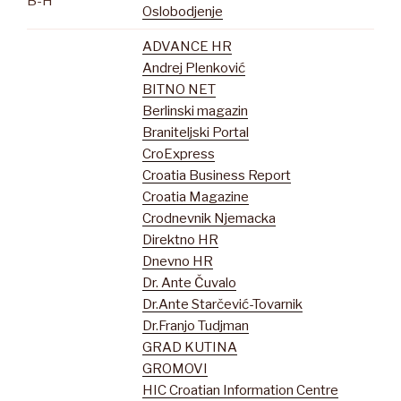
B-H
Oslobodjenje
ADVANCE HR
Andrej Plenković
BITNO NET
Berlinski magazin
Braniteljski Portal
CroExpress
Croatia Business Report
Croatia Magazine
Crodnevnik Njemacka
Direktno HR
Dnevno HR
Dr. Ante Čuvalo
Dr.Ante Starčević-Tovarnik
Dr.Franjo Tudjman
GRAD KUTINA
GROMOVI
HIC Croatian Information Centre