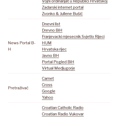
Vojni ordinarijat u Republici Hrvatskoj
Zadarski internet portal
Zvonko & Jullene Bušić
Dnevni list
Dnrvno BiH
Franjevacki mjesecnik Svjetlo Rijeci
News Portal B-
HUM
H
Hrvatska rijec
Javno BH
Portal Pogled BiH
Virtual Medjugorje
Carnet
Cross
Pretraživač
Google
Yahoo
Croatian Catholic Radio
Croatian Radio Vukovar