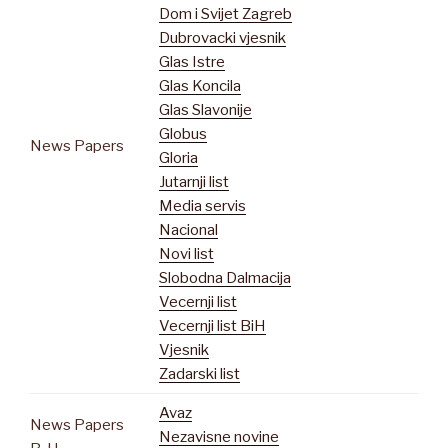
Dom i Svijet Zagreb
Dubrovacki vjesnik
Glas Istre
Glas Koncila
Glas Slavonije
Globus
News Papers
Gloria
Jutarnji list
Media servis
Nacional
Novi list
Slobodna Dalmacija
Vecernji list
Vecernji list BiH
Vjesnik
Zadarski list
Avaz
News Papers
Nezavisne novine