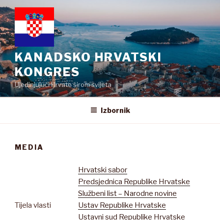
Preskoči
na
sadržaj
KANADSKO HRVATSKI
KONGRES
Ujedinjujući Hrvate širom svijeta
Izbornik
MEDIA
Hrvatski sabor
Predsjednica Republike Hrvatske
Službeni list – Narodne novine
Tijela vlasti
Ustav Republike Hrvatske
Ustavni sud Republike Hrvatske