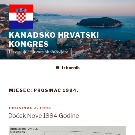
Preskoči
na
sadržaj
KANADSKO HRVATSKI
KONGRES
Ujedinjujući Hrvate širom svijeta
Izbornik
MJESEC:
PROSINAC 1994.
OBJAVLJENO
PROSINAC 3, 1994
Doćek Nove 1994 Godine