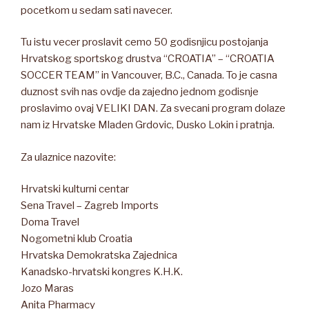
pocetkom u sedam sati navecer.
Tu istu vecer proslavit cemo 50 godisnjicu postojanja
Hrvatskog sportskog drustva “CROATIA” – “CROATIA
SOCCER TEAM” in Vancouver, B.C., Canada. To je casna
duznost svih nas ovdje da zajedno jednom godisnje
proslavimo ovaj VELIKI DAN. Za svecani program dolaze
nam iz Hrvatske Mladen Grdovic, Dusko Lokin i pratnja.
Za ulaznice nazovite:
Hrvatski kulturni centar
Sena Travel – Zagreb Imports
Doma Travel
Nogometni klub Croatia
Hrvatska Demokratska Zajednica
Kanadsko-hrvatski kongres K.H.K.
Jozo Maras
Anita Pharmacy