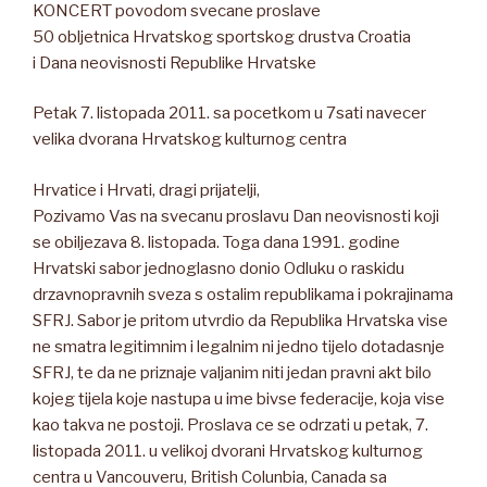
KONCERT povodom svecane proslave
50 obljetnica Hrvatskog sportskog drustva Croatia
i Dana neovisnosti Republike Hrvatske
Petak 7. listopada 2011. sa pocetkom u 7sati navecer
velika dvorana Hrvatskog kulturnog centra
Hrvatice i Hrvati, dragi prijatelji,
Pozivamo Vas na svecanu proslavu Dan neovisnosti koji
se obiljezava 8. listopada. Toga dana 1991. godine
Hrvatski sabor jednoglasno donio Odluku o raskidu
drzavnopravnih sveza s ostalim republikama i pokrajinama
SFRJ. Sabor je pritom utvrdio da Republika Hrvatska vise
ne smatra legitimnim i legalnim ni jedno tijelo dotadasnje
SFRJ, te da ne priznaje valjanim niti jedan pravni akt bilo
kojeg tijela koje nastupa u ime bivse federacije, koja vise
kao takva ne postoji. Proslava ce se odrzati u petak, 7.
listopada 2011. u velikoj dvorani Hrvatskog kulturnog
centra u Vancouveru, British Colunbia, Canada sa