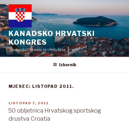
Preskoči
na
sadržaj
KANADSKO HRVATSKI
KONGRES
Ujedinjujući Hrvate širom svijeta
Izbornik
MJESEC:
LISTOPAD 2011.
OBJAVLJENO
LISTOPAD 7, 2011
50 obljetnica Hrvatskog sportskog
drustva Croatia