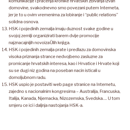
komunikacije i pracenja kronike hrvatskih zbivanja izvan
domovine, svakodnevno smo povezani putem Interneta,
jer je to u ovim vremenima za lobiranje i “public relations”
solidna osnova.
HSK-i pojedinih zemalja imaju duznost svake godine u
svojoj zemlji organizirati barem dvije promocije
najznacajnijih novoizaÜlih knjiga.
HSK-i pojedinih zemalja prate i predlazu za domovinska
visoka priznanja strance nedvojbeno zasluzne za
promicanje hrvatskih interesa, kao i Hrvatice i Hrvate koji
su se dugi niz godina na poseban nacin isticali u
domoljubnom radu.
HSK uspio je postaviti web page stranice na Internetu,
zajedno s nacionalnim kongresima – Australija, Francuska,
Italija, Kanada, Njemacka, Nizozemska, Svedska…. U tom
smjeru ce ici i daljnja nastojanja HSK-a.