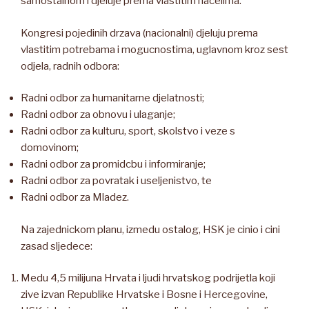
samostalnom i djeluje prema vlastitim nacelima.
Kongresi pojedinih drzava (nacionalni) djeluju prema
vlastitim potrebama i mogucnostima, uglavnom kroz sest
odjela, radnih odbora:
Radni odbor za humanitarne djelatnosti;
Radni odbor za obnovu i ulaganje;
Radni odbor za kulturu, sport, skolstvo i veze s
domovinom;
Radni odbor za promidcbu i informiranje;
Radni odbor za povratak i useljenistvo, te
Radni odbor za Mladez.
Na zajednickom planu, izmedu ostalog, HSK je cinio i cini
zasad sljedece:
Medu 4,5 milijuna Hrvata i ljudi hrvatskog podrijetla koji
zive izvan Republike Hrvatske i Bosne i Hercegovine,