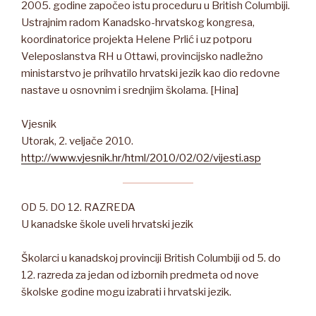
2005. godine započeo istu proceduru u British Columbiji.
Ustrajnim radom Kanadsko-hrvatskog kongresa,
koordinatorice projekta Helene Prlić i uz potporu
Veleposlanstva RH u Ottawi, provincijsko nadležno
ministarstvo je prihvatilo hrvatski jezik kao dio redovne
nastave u osnovnim i srednjim školama. [Hina]
Vjesnik
Utorak, 2. veljače 2010.
http://www.vjesnik.hr/html/2010/02/02/vijesti.asp
OD 5. DO 12. RAZREDA
U kanadske škole uveli hrvatski jezik
Školarci u kanadskoj provinciji British Columbiji od 5. do
12. razreda za jedan od izbornih predmeta od nove
školske godine mogu izabrati i hrvatski jezik.