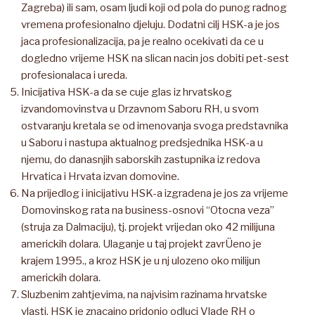
Zagreba) ili sam, osam ljudi koji od pola do punog radnog
vremena profesionalno djeluju. Dodatni cilj HSK-a je jos
jaca profesionalizacija, pa je realno ocekivati da ce u
dogledno vrijeme HSK na slican nacin jos dobiti pet-sest
profesionalaca i ureda.
Inicijativa HSK-a da se cuje glas iz hrvatskog
izvandomovinstva u Drzavnom Saboru RH, u svom
ostvaranju kretala se od imenovanja svoga predstavnika
u Saboru i nastupa aktualnog predsjednika HSK-a u
njemu, do danasnjih saborskih zastupnika iz redova
Hrvatica i Hrvata izvan domovine.
Na prijedlog i inicijativu HSK-a izgradena je jos za vrijeme
Domovinskog rata na business-osnovi “Otocna veza”
(struja za Dalmaciju), tj. projekt vrijedan oko 42 milijuna
americkih dolara. Ulaganje u taj projekt zavrÜeno je
krajem 1995., a kroz HSK je u nj ulozeno oko milijun
americkih dolara.
Sluzbenim zahtjevima, na najvisim razinama hrvatske
vlasti, HSK je znacajno pridonio odluci Vlade RH o