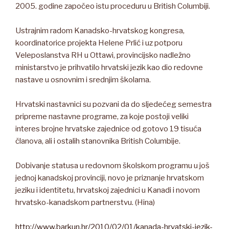
2005. godine započeo istu proceduru u British Columbiji.
Ustrajnim radom Kanadsko-hrvatskog kongresa,
koordinatorice projekta Helene Prlić i uz potporu
Veleposlanstva RH u Ottawi, provincijsko nadležno
ministarstvo je prihvatilo hrvatski jezik kao dio redovne
nastave u osnovnim i srednjim školama.
Hrvatski nastavnici su pozvani da do sljedećeg semestra
pripreme nastavne programe, za koje postoji veliki
interes brojne hrvatske zajednice od gotovo 19 tisuća
članova, ali i ostalih stanovnika British Columbije.
Dobivanje statusa u redovnom školskom programu u još
jednoj kanadskoj provinciji, novo je priznanje hrvatskom
jeziku i identitetu, hrvatskoj zajednici u Kanadi i novom
hrvatsko-kanadskom partnerstvu. (Hina)
http://www.barkun.hr/2010/02/01/kanada-hrvatski-jezik-