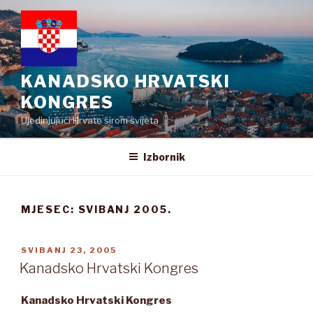
Preskoči
na
sadržaj
KANADSKO HRVATSKI
KONGRES
Ujedinjujući Hrvate širom svijeta
Izbornik
MJESEC:
SVIBANJ 2005.
OBJAVLJENO
SVIBANJ 23, 2005
Kanadsko Hrvatski Kongres
Kanadsko Hrvatski Kongres