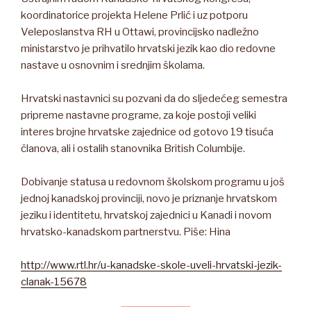
koordinatorice projekta Helene Prlić i uz potporu
Veleposlanstva RH u Ottawi, provincijsko nadležno
ministarstvo je prihvatilo hrvatski jezik kao dio redovne
nastave u osnovnim i srednjim školama.
Hrvatski nastavnici su pozvani da do sljedećeg semestra
pripreme nastavne programe, za koje postoji veliki
interes brojne hrvatske zajednice od gotovo 19 tisuća
članova, ali i ostalih stanovnika British Columbije.
Dobivanje statusa u redovnom školskom programu u još
jednoj kanadskoj provinciji, novo je priznanje hrvatskom
jeziku i identitetu, hrvatskoj zajednici u Kanadi i novom
hrvatsko-kanadskom partnerstvu. Piše: Hina
http://www.rtl.hr/u-kanadske-skole-uveli-hrvatski-jezik-
clanak-15678