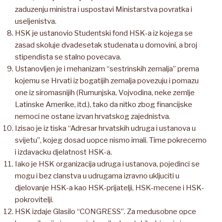
zaduzenju ministra i uspostavi Ministarstva povratka i
useljenistva.
HSK je ustanovio Studentski fond HSK-a iz kojega se
zasad skoluje dvadesetak studenata u domovini, a broj
stipendista se stalno povecava.
Ustanovljen je i mehanizam “sestrinskih zemalja” prema
kojemu se Hrvati iz bogatijih zemalja povezuju i pomazu
one iz siromasnijih (Rumunjska, Vojvodina, neke zemlje
Latinske Amerike, itd.), tako da nitko zbog financijske
nemoci ne ostane izvan hrvatskog zajednistva.
Izisao je iz tiska “Adresar hrvatskih udruga i ustanova u
svijetu”, kojeg dosad uopce nismo imali. Time pokrecemo
i izdavacku djelatnost HSK-a.
Iako je HSK organizacija udruga i ustanova, pojedinci se
mogu i bez clanstva u udrugama izravno ukljuciti u
djelovanje HSK-a kao HSK-prijatelji, HSK-mecene i HSK-
pokrovitelji.
HSK izdaje Glasilo “CONGRESS”. Za medusobne opce