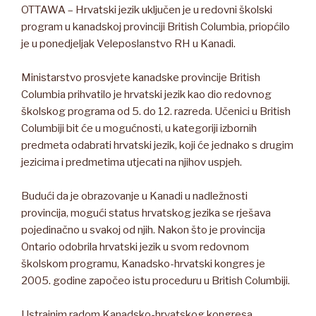
OTTAWA – Hrvatski jezik uključen je u redovni školski
program u kanadskoj provinciji British Columbia, priopćilo
je u ponedjeljak Veleposlanstvo RH u Kanadi.
Ministarstvo prosvjete kanadske provincije British
Columbia prihvatilo je hrvatski jezik kao dio redovnog
školskog programa od 5. do 12. razreda. Učenici u British
Columbiji bit će u mogućnosti, u kategoriji izbornih
predmeta odabrati hrvatski jezik, koji će jednako s drugim
jezicima i predmetima utjecati na njihov uspjeh.
Budući da je obrazovanje u Kanadi u nadležnosti
provincija, mogući status hrvatskog jezika se rješava
pojedinačno u svakoj od njih. Nakon što je provincija
Ontario odobrila hrvatski jezik u svom redovnom
školskom programu, Kanadsko-hrvatski kongres je
2005. godine započeo istu proceduru u British Columbiji.
Ustrajnim radom Kanadsko-hrvatskog kongresa,