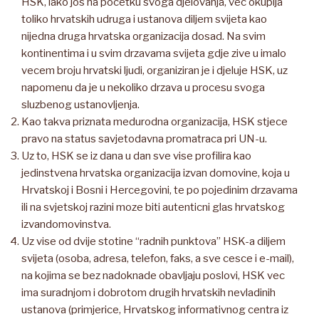
HSK, iako jos na pocetku svoga djelovanja, vec okuplja
toliko hrvatskih udruga i ustanova diljem svijeta kao
nijedna druga hrvatska organizacija dosad. Na svim
kontinentima i u svim drzavama svijeta gdje zive u imalo
vecem broju hrvatski ljudi, organiziran je i djeluje HSK, uz
napomenu da je u nekoliko drzava u procesu svoga
sluzbenog ustanovljenja.
Kao takva priznata medurodna organizacija, HSK stjece
pravo na status savjetodavna promatraca pri UN-u.
Uz to, HSK se iz dana u dan sve vise profilira kao
jedinstvena hrvatska organizacija izvan domovine, koja u
Hrvatskoj i Bosni i Hercegovini, te po pojedinim drzavama
ili na svjetskoj razini moze biti autenticni glas hrvatskog
izvandomovinstva.
Uz vise od dvije stotine “radnih punktova” HSK-a diljem
svijeta (osoba, adresa, telefon, faks, a sve cesce i e-mail),
na kojima se bez nadoknade obavljaju poslovi, HSK vec
ima suradnjom i dobrotom drugih hrvatskih nevladinih
ustanova (primjerice, Hrvatskog informativnog centra iz