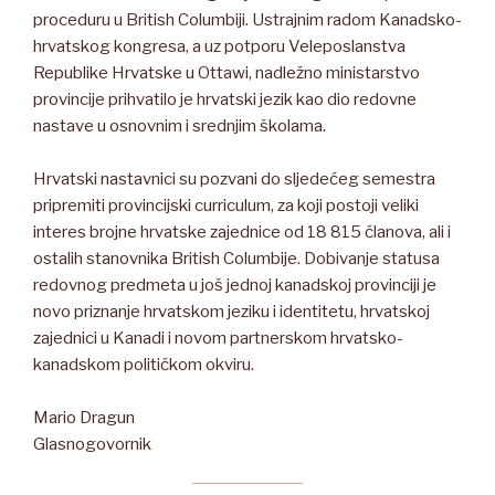
proceduru u British Columbiji. Ustrajnim radom Kanadsko-
hrvatskog kongresa, a uz potporu Veleposlanstva
Republike Hrvatske u Ottawi, nadležno ministarstvo
provincije prihvatilo je hrvatski jezik kao dio redovne
nastave u osnovnim i srednjim školama.
Hrvatski nastavnici su pozvani do sljedećeg semestra
pripremiti provincijski curriculum, za koji postoji veliki
interes brojne hrvatske zajednice od 18 815 članova, ali i
ostalih stanovnika British Columbije. Dobivanje statusa
redovnog predmeta u još jednoj kanadskoj provinciji je
novo priznanje hrvatskom jeziku i identitetu, hrvatskoj
zajednici u Kanadi i novom partnerskom hrvatsko-
kanadskom političkom okviru.
Mario Dragun
Glasnogovornik