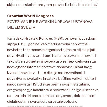
ukljucen-u-skolski-program-provincije-british-columbia/
Croatian World Congress
POVEZIVANJE HRVATSKIH UDRUGA I USTANOVA
DILJEM SVIJETA
Kanadsko Hrvatski Kongres (HSK), osnovan pocetkom
srpnja 1993. godine, kao medunarodna neprofitna,
nevladina i nestranacka organizacija, ima za cilj okupljati i
povezivati hrvatske udruge i ustanove izvan domovine i
tako stvarati uvjete njihovoga uspjesnijeg djelovanja za
nedvojbene interese hrvatske domovine i hrvatskog
izvandomovinstva. Usto djeluje na prezentiranju i
povezivanju svekolike hrvatske baÜtine velikom obitelji
naroda svijeta. HSK djeluje prema svojim statutima,
dragovoljnog je karaktera, a povezane udruge i ustanove
rade zajednicki ono o cemu se dogovore, dok u ostalim
djelatnostima svaka udruga ostaje potpuno