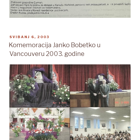
OBJAVLJENO
SVIBANJ 6, 2003
Komemoracija Janko Bobetko u
Vancouveru 2003. godine