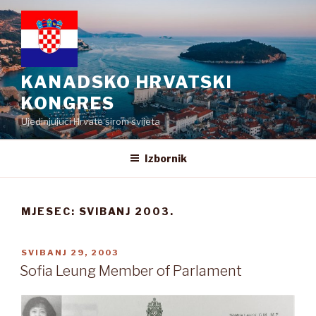
Preskoči
na
sadržaj
KANADSKO HRVATSKI
KONGRES
Ujedinjujući Hrvate širom svijeta
Izbornik
MJESEC:
SVIBANJ 2003.
OBJAVLJENO
SVIBANJ 29, 2003
Sofia Leung Member of Parlament