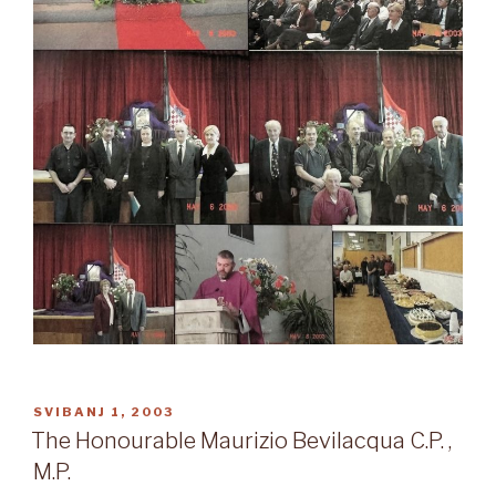
OBJAVLJENO
SVIBANJ 1, 2003
The Honourable Maurizio Bevilacqua C.P. ,
M.P.