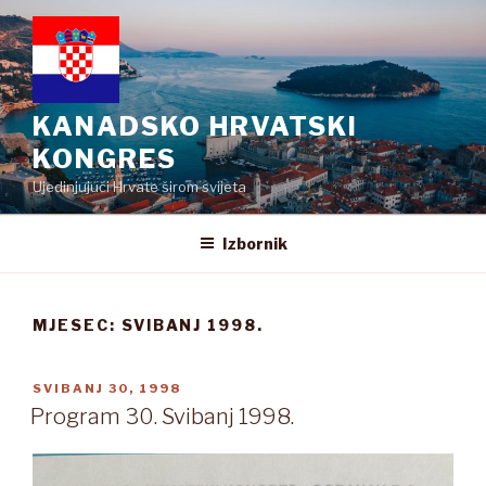
Preskoči
na
sadržaj
KANADSKO HRVATSKI
KONGRES
Ujedinjujući Hrvate širom svijeta
Izbornik
MJESEC:
SVIBANJ 1998.
OBJAVLJENO
SVIBANJ 30, 1998
Program 30. Svibanj 1998.