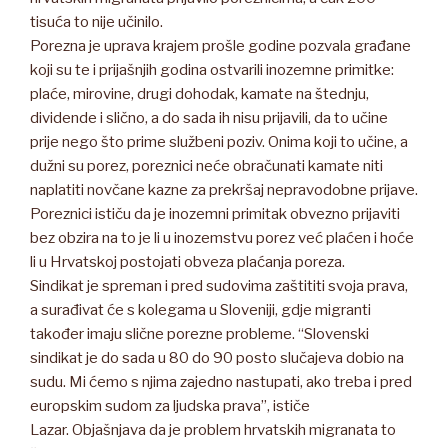
tisuća to nije učinilo.
Porezna je uprava krajem prošle godine pozvala građane
koji su te i prijašnjih godina ostvarili inozemne primitke:
plaće, mirovine, drugi dohodak, kamate na štednju,
dividende i slično, a do sada ih nisu prijavili, da to učine
prije nego što prime službeni poziv. Onima koji to učine, a
dužni su porez, poreznici neće obračunati kamate niti
naplatiti novčane kazne za prekršaj nepravodobne prijave.
Poreznici ističu da je inozemni primitak obvezno prijaviti
bez obzira na to je li u inozemstvu porez već plaćen i hoće
li u Hrvatskoj postojati obveza plaćanja poreza.
Sindikat je spreman i pred sudovima zaštititi svoja prava,
a surađivat će s kolegama u Sloveniji, gdje migranti
također imaju slične porezne probleme. “Slovenski
sindikat je do sada u 80 do 90 posto slučajeva dobio na
sudu. Mi ćemo s njima zajedno nastupati, ako treba i pred
europskim sudom za ljudska prava”, ističe
Lazar. Objašnjava da je problem hrvatskih migranata to