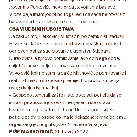
govoriti o Perkoviću, neka onda govori ama baš sve.
Vidite da ja imam još puno toga reći i da sada ne otvaram
baš sve karte, ali uskoro će doći i to vrijeme.
OSAM UDBINIH UBOJSTAVA
Da zaključimo, Perković i Mustač ni po čemu nisu zadužili
Hrvatsku da bi se zaboravila njihova udbaška prošlost i
odgovornost za sudjelovanje u ubojstvu Stjepana
Đurekovića, a njihovo pomilovanje, ako do njega dođe,
unijet će nove podjele u hrvatsko društvo – rezolutan je
Vukojević, koji ne sumnja da će Milanović to pomilovanje i
realizirati nakon što je kao premijer bio protiv izručenja
ovog dvojca Njemačkoj.
– Gospodo generali, zašto niste potpisali peticiju da se
istraži i procesuira još osam neriješenih ubojstava
hrvatskih emigranata od strane Udbe, a potpisujete
peticiju za dvije osobe kojima je dokazana krivnja barem u
organizaciji jednog ubojstva? – apelira Vukojević.
PIŠE
MARKO DIDIĆ
, 21. travnja 2022. –