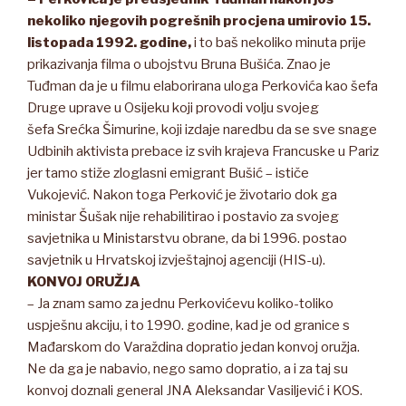
nekoliko njegovih pogrešnih procjena umirovio 15.
listopada 1992. godine,
i to baš nekoliko minuta prije
prikazivanja filma o ubojstvu Bruna Bušića. Znao je
Tuđman da je u filmu elaborirana uloga Perkovića kao šefa
Druge uprave u Osijeku koji provodi volju svojeg
šefa Srećka Šimurine, koji izdaje naredbu da se sve snage
Udbinih aktivista prebace iz svih krajeva Francuske u Pariz
jer tamo stiže zloglasni emigrant Bušić – ističe
Vukojević. Nakon toga Perković je životario dok ga
ministar Šušak nije rehabilitirao i postavio za svojeg
savjetnika u Ministarstvu obrane, da bi 1996. postao
savjetnik u Hrvatskoj izvještajnoj agenciji (HIS-u).
KONVOJ ORUŽJA
– Ja znam samo za jednu Perkovićevu koliko-toliko
uspješnu akciju, i to 1990. godine, kad je od granice s
Mađarskom do Varaždina dopratio jedan konvoj oružja.
Ne da ga je nabavio, nego samo dopratio, a i za taj su
konvoj doznali general JNA Aleksandar Vasiljević i KOS.