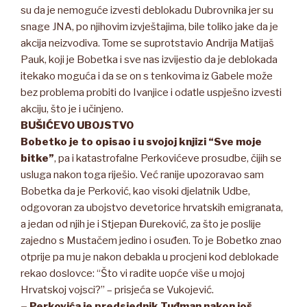
su da je nemoguće izvesti deblokadu Dubrovnika jer su
snage JNA, po njihovim izvještajima, bile toliko jake da je
akcija neizvodiva. Tome se suprotstavio Andrija Matijaš
Pauk, koji je Bobetka i sve nas izvijestio da je deblokada
itekako moguća i da se on s tenkovima iz Gabele može
bez problema probiti do Ivanjice i odatle uspješno izvesti
akciju, što je i učinjeno.
BUŠIĆEVO UBOJSTVO
Bobetko je to opisao i u svojoj knjizi “Sve moje
bitke”
, pa i katastrofalne Perkovićeve prosudbe, čijih se
usluga nakon toga riješio. Već ranije upozoravao sam
Bobetka da je Perković, kao visoki djelatnik Udbe,
odgovoran za ubojstvo devetorice hrvatskih emigranata,
a jedan od njih je i Stjepan Đureković, za što je poslije
zajedno s Mustačem jedino i osuđen. To je Bobetko znao
otprije pa mu je nakon debakla u procjeni kod deblokade
rekao doslovce: “Što vi radite uopće više u mojoj
Hrvatskoj vojsci?” – prisjeća se Vukojević.
– Perkovića je predsjednik Tuđman nakon još