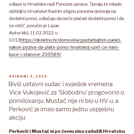
odlaze iz Hrvatske radi Porezne uprave. Tjeraju te mlade
obitelji iz Hrvatske! Kad im stignu porezna rješenja na
dodatni porez, odlučuju da neće plaćati dodatni porez i da
će otići”, poručio je Lazar.
Autor kkž, 11.02.2022. u
10:13
https://direktno.hr/domovina/gastarbajteri-panici-
nakon-poziva-da-plate-porez-hrvatskoj-uzet-ce-nam-
kuce-i-stanove-259589/
OBJAVLJENO
SVIBANJ 3, 2022
Bivši ustavni sudac i svjedok vremena
Vice Vukojević za ‘Slobodnu‘ progovorio o
pomilovanju: Mustač nije ni bio u HV-u, a
Perković je imao samo jednu uspješnu
akciju
Perković i Mustač ni po čemu nisu zadužili Hrvatsku