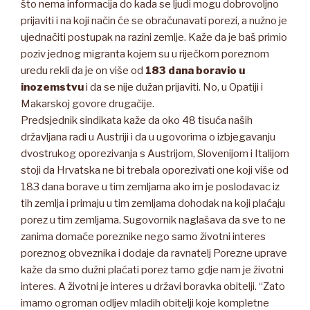
što nema informacija do kada se ljudi mogu dobrovoljno
prijaviti i na koji način će se obračunavati porezi, a nužno je
ujednačiti postupak na razini zemlje. Kaže da je baš primio
poziv jednog migranta kojem su u riječkom poreznom
uredu rekli da je on više od
183 dana boravio u
inozemstvu
i da se nije dužan prijaviti. No, u Opatiji i
Makarskoj govore drugačije.
Predsjednik sindikata kaže da oko 48 tisuća naših
državljana radi u Austriji i da u ugovorima o izbjegavanju
dvostrukog oporezivanja s Austrijom, Slovenijom i Italijom
stoji da Hrvatska ne bi trebala oporezivati one koji više od
183 dana borave u tim zemljama ako im je poslodavac iz
tih zemlja i primaju u tim zemljama dohodak na koji plaćaju
porez u tim zemljama. Sugovornik naglašava da sve to ne
zanima domaće poreznike nego samo životni interes
poreznog obveznika i dodaje da ravnatelj Porezne uprave
kaže da smo dužni plaćati porez tamo gdje nam je životni
interes. A životni je interes u državi boravka obitelji. “Zato
imamo ogroman odljev mladih obitelji koje kompletne