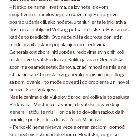
– Netko se nama Hrvatima, da izvinete, s ovom
inicijativom o pomilovanju, što kažu moji Hercegovci,
posrao u čanjak ili, ako hoćete, u tanjur, jer ta je inicijativa
došla u razdoblju od Velikog petka do Uskrsa. Baš su našli
kad će to predložiti! Ovo neće ništa dobroga donijeti ni
među braniteljskom populacijom ni u redovima
Generalskog zbora, niti uopće u redovima svih onih koji
misle i žive hrvatsku državu. Koliko ja znam, Generalski
zbor ima osamdesetak članova, znači mnogi ne misle na
isti način kao što misle ovi generali potpisnici prijedloga
za pomilovanje, i to može dovesti i do problema u njihovoj
udruzi – kaže Vukojević.
Nas je zanimalo da Vukojević procijeni kolika je to zasluga
Perkovića i Mustača u stvaranju hrvatske države koju
generali ističu, te misli li on da je to dovoljan razlog da ih
pomiluje predsjednik države Zoran Milanović.
– Perković nema nikakve veze s organizacijom i pomoći
kod prvih višestranačkih izbora u Hrvatskoj, nego se