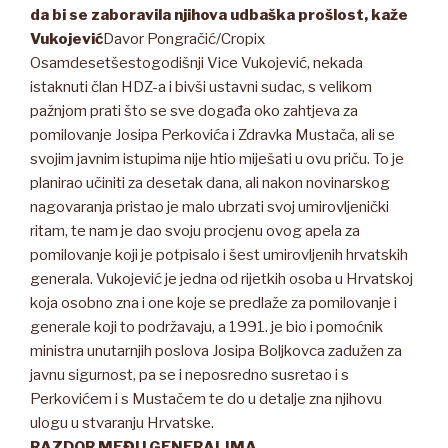
da bi se zaboravila njihova udbaška prošlost, kaže
Vukojević
Davor Pongračić/Cropix
Osamdesetšestogodišnji Vice Vukojević, nekada
istaknuti član HDZ-a i bivši ustavni sudac, s velikom
pažnjom prati što se sve događa oko zahtjeva za
pomilovanje Josipa Perkovića i Zdravka Mustača, ali se
svojim javnim istupima nije htio miješati u ovu priču. To je
planirao učiniti za desetak dana, ali nakon novinarskog
nagovaranja pristao je malo ubrzati svoj umirovljenički
ritam, te nam je dao svoju procjenu ovog apela za
pomilovanje koji je potpisalo i šest umirovljenih hrvatskih
generala. Vukojević je jedna od rijetkih osoba u Hrvatskoj
koja osobno zna i one koje se predlaže za pomilovanje i
generale koji to podržavaju, a 1991. je bio i pomoćnik
ministra unutarnjih poslova Josipa Boljkovca zadužen za
javnu sigurnost, pa se i neposredno susretao i s
Perkovićem i s Mustačem te do u detalje zna njihovu
ulogu u stvaranju Hrvatske.
RAZDOR MEĐU GENERALIMA