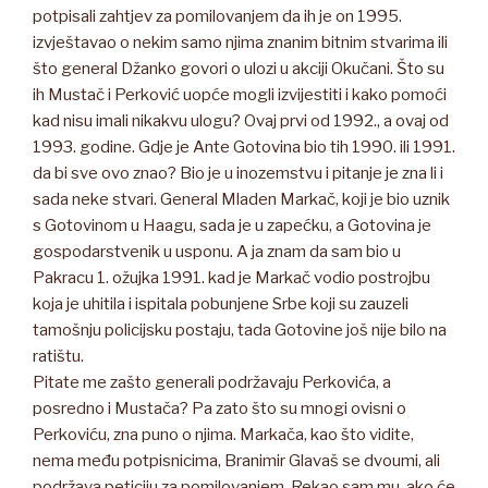
potpisali zahtjev za pomilovanjem da ih je on 1995.
izvještavao o nekim samo njima znanim bitnim stvarima ili
što general Džanko govori o ulozi u akciji Okučani. Što su
ih Mustač i Perković uopće mogli izvijestiti i kako pomoći
kad nisu imali nikakvu ulogu? Ovaj prvi od 1992., a ovaj od
1993. godine. Gdje je Ante Gotovina bio tih 1990. ili 1991.
da bi sve ovo znao? Bio je u inozemstvu i pitanje je zna li i
sada neke stvari. General Mladen Markač, koji je bio uznik
s Gotovinom u Haagu, sada je u zapećku, a Gotovina je
gospodarstvenik u usponu. A ja znam da sam bio u
Pakracu 1. ožujka 1991. kad je Markač vodio postrojbu
koja je uhitila i ispitala pobunjene Srbe koji su zauzeli
tamošnju policijsku postaju, tada Gotovine još nije bilo na
ratištu.
Pitate me zašto generali podržavaju Perkovića, a
posredno i Mustača? Pa zato što su mnogi ovisni o
Perkoviću, zna puno o njima. Markača, kao što vidite,
nema među potpisnicima, Branimir Glavaš se dvoumi, ali
podržava peticiju za pomilovanjem. Rekao sam mu, ako će