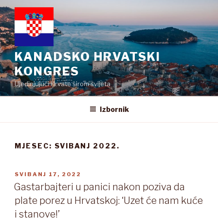
Preskoči
na
sadržaj
KANADSKO HRVATSKI
KONGRES
Ujedinjujući Hrvate širom svijeta
Izbornik
MJESEC:
SVIBANJ 2022.
OBJAVLJENO
SVIBANJ 17, 2022
Gastarbajteri u panici nakon poziva da
plate porez u Hrvatskoj: ‘Uzet će nam kuće
i stanove!’