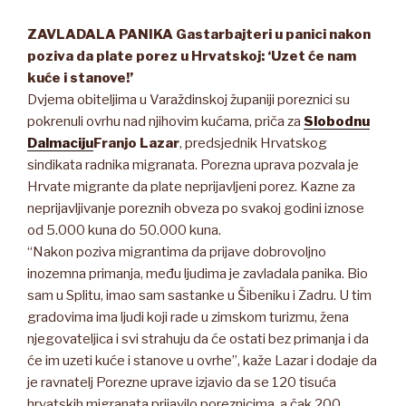
ZAVLADALA PANIKA Gastarbajteri u panici nakon
poziva da plate porez u Hrvatskoj: ‘Uzet će nam
kuće i stanove!’
Dvjema obiteljima u Varaždinskoj županiji poreznici su
pokrenuli ovrhu nad njihovim kućama, priča za
Slobodnu
Dalmaciju
Franjo Lazar
, predsjednik Hrvatskog
sindikata radnika migranata. Porezna uprava pozvala je
Hrvate migrante da plate neprijavljeni porez. Kazne za
neprijavljivanje poreznih obveza po svakoj godini iznose
od 5.000 kuna do 50.000 kuna.
“Nakon poziva migrantima da prijave dobrovoljno
inozemna primanja, među ljudima je zavladala panika. Bio
sam u Splitu, imao sam sastanke u Šibeniku i Zadru. U tim
gradovima ima ljudi koji rade u zimskom turizmu, žena
njegovateljica i svi strahuju da će ostati bez primanja i da
će im uzeti kuće i stanove u ovrhe”, kaže Lazar i dodaje da
je ravnatelj Porezne uprave izjavio da se 120 tisuća
hrvatskih migranata prijavilo poreznicima, a čak 200