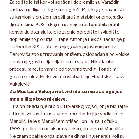
Za to što je taj konvoj spašen i dopremljen u Varaždin
zaslužan je Ilija Dodig iz našeg SZUP-a, koji je, nakon što
su kamioni s oružjem prošli, srušio stabla i onemogućio
djelatnicima KOS-a koji su u svojem automobilu pratili
konvoj da doznaju koje je zadnje odredište i skladište
dopremljenog oružja. Pitajte Antonija Lekića, tadašnjeg
službenika SIS-a, što je s njegovim prijavama protiv
Perkovića zbog trgovanja oružjem, oslobađanja od vojske
sinova njegovih prijatelja i sličnih stvari. Nikada nisu
procesuirane, to vam ja odgovorno tvrdim. I onda mi
govore o ulozi Perkovića u oslobađanju Hrvatske – kaže
Vukojević.
Za Mustača Vukojević tvrdi da su mu zasluge još
manje ili gotovo nikakve.
– Pa on nikada nije ni bio u Hrvatskoj vojsci, on je bio tajnik
u Uredu za zaštitu ustavnog poretka, koji je vodio Josip
Manolić, te je s Manolićem otišao i on. Ja ga u ožujku
1993. godine tamo nisam zatekao, ni njega ni Manolića.
Ne znam odakle onda izjave nekih naših generala koji su