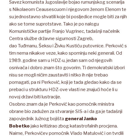
Savez komunista Jugoslavije bojao rumunjskog scenarija
s Nikolaeom Ceausescuom i njegovom ženom Elenom te
su jednostavno shvatili koje bi posljedice mogle biti za njih
ako se tome suprotstave. Tako je po nalogu
Komunističke partije Franjo Vugrinec, tadašnji načelnik
Centra službe državne sigurnosti Zagreb,
dao Tuđmanu, Šeksu i Živku Kustiću putovnice. Perković s
tim nema nikakve veze, kako spominju neki generali. Od
1989. godine sam u HDZ-u, jedan sam od njegovih
osnivača i dobro znam što govorim. Ti demokratski izbori
nisu se mogli ničim zaustaviti i nitko ih nije trebao
pomagati, pa ni Perković, koji je tada gledao kako da se
prebaci u strukturu HDZ-ove vlasti ne znajući hoće li u
novoj državi biti lustracije.
Osobno znam da je Perković kao pomoćnik ministra
obrane bio zadužen za stvaranje SIS-a i da ga je tadašnji
zapovjednik Južnog bojišta
general
Janko
Bobetko
jako kritizirao zbog katastrofalnih procjena.
Naime, Perkovićev pomoćnik Vlado Matulović i on tvrdili