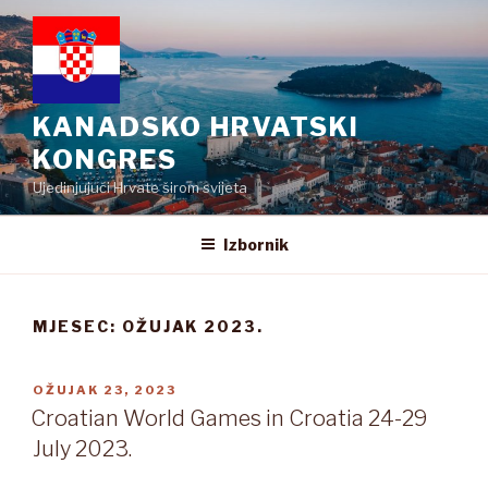
Preskoči
na
sadržaj
KANADSKO HRVATSKI
KONGRES
Ujedinjujući Hrvate širom svijeta
Izbornik
MJESEC:
OŽUJAK 2023.
OBJAVLJENO
OŽUJAK 23, 2023
Croatian World Games in Croatia 24-29
July 2023.