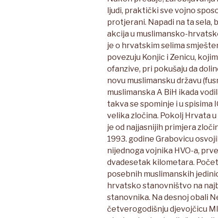
ljudi, praktički sve vojno spo
protjerani. Napadi na ta sela,
akcija u muslimansko-hrvatskom
je o hrvatskim selima smješte
povezuju Konjic i Zenicu, kojim
ofanzive, pri pokušaju da do
novu muslimansku državu (fusn
muslimanska A BiH ikada vodil
takva se spominje i u spisima I
velika zločina. Pokolj Hrvata u
je od najjasnijih primjera zloči
1993. godine Grabovicu osvojila
nijednoga vojnika HVO-a, prve 
dvadesetak kilometara. Početk
posebnih muslimanskih jedinica 
hrvatsko stanovništvo na najb
stanovnika. Na desnoj obali Ner
četverogodišnju djevojčicu Ml