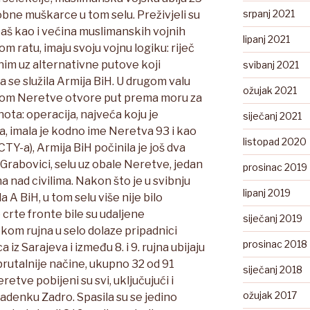
srpanj 2021
sobne muškarce u tom selu. Preživjeli su
 baš kao i većina muslimanskih vojnih
lipanj 2021
 ratu, imaju svoju vojnu logiku: riječ
nim uz alternativne putove koji
svibanj 2021
a se služila Armija BiH. U drugom valu
ožujak 2021
linom Neretve otvore put prema moru za
ota: operacija, najveća koju je
siječanj 2021
a, imala je kodno ime Neretva 93 i kao
listopad 2020
CTY-a), Armija BiH počinila je još dva
 Grabovici, selu uz obale Neretve, jedan
prosinac 2019
na nad civilima. Nakon što je u svibnju
lipanj 2019
 A BiH, u tom selu više nije bilo
crte fronte bile su udaljene
siječanj 2019
om rujna u selo dolaze pripadnici
prosinac 2018
iz Sarajeva i između 8. i 9. rujna ubijaju
rutalnije načine, ukupno 32 od 91
siječanj 2018
etve pobijeni su svi, uključujući i
ožujak 2017
adenku Zadro. Spasila su se jedino