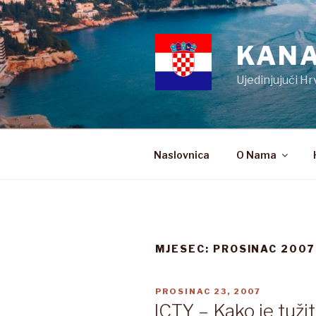
Preskoči
na
sadržaj
KANA
Ujedinjujući Hr
Naslovnica
O Nama
MJESEC:
PROSINAC 2007
OBJAVLJENO
PROSINAC 23, 2007
ICTY – Kako je tužit