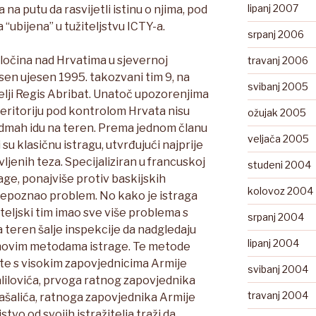
lipanj 2007
a na putu da rasvijetli istinu o njima, pod
“ubijena” u tužiteljstvu ICTY-a.
srpanj 2006
 zločina nad Hrvatima u sjevernoj
travanj 2006
en ujesen 1995. takozvani tim 9, na
svibanj 2005
itelji Regis Abribat. Unatoč upozorenjima
 teritoriju pod kontrolom Hrvata nisu
ožujak 2005
odmah idu na teren. Prema jednom članu
veljača 2005
i su klasičnu istragu, utvrđujući najprije
ljenih teza. Specijaliziran u francuskoj
studeni 2004
rage, ponajviše protiv baskijskih
kolovoz 2004
prepoznao problem. No kako je istraga
iteljski tim imao sve više problema s
srpanj 2004
a teren šalje inspekcije da nadgledaju
lipanj 2004
njihovim metodama istrage. Te metode
kte s visokim zapovjednicima Armije
svibanj 2004
lilovića, prvoga ratnog zapovjednika
travanj 2004
 Pašalića, ratnoga zapovjednika Armije
tvo od svojih istražitelja traži da