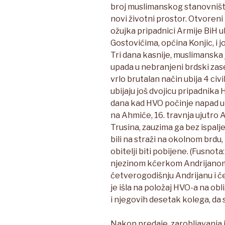
broj muslimanskog stanovništv
novi životni prostor. Otvoreni 
ožujka pripadnici Armije BiH u
Gostovićima, općina Konjic, i j
Tri dana kasnije, muslimanska 
upada u nebranjeni brdski zaseo
vrlo brutalan način ubija 4 civ
ubijaju još dvojicu pripadnika
dana kad HVO počinje napad u L
na Ahmiće, 16. travnja ujutro 
Trusina, zauzima ga bez ispalj
bili na straži na okolnom brdu,
obitelji biti pobijene. (Fusnot
njezinom kćerkom Andrijanom.
četverogodišnju Andrijanu i č
je išla na položaj HVO-a na obl
i njegovih desetak kolega, da s
Nakon predaje, zarobljavanja i