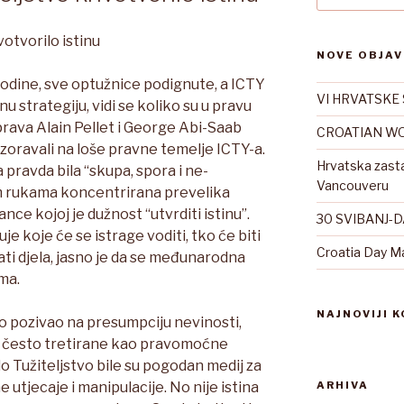
votvorilo istinu
NOVE OBJAV
odine, sve optužnice podignute, a ICTY
VI HRVATSKE 
nu strategiju, vidi se koliko su u pravu
rava Alain Pellet i George Abi-Saab
CROATIAN WO
oravali na loše pravne temelje ICTY-a.
Hrvatska zast
 pravda bila “skupa, spora i ne-
Vancouveru
vim rukama koncentrirana prevelika
ance kojoj je dužnost “utvrditi istinu”.
30 SVIBANJ-
čuje koje će se istrage voditi, tko će biti
Croatia Day M
ati djela, jasno je da se međunarodna
ma.
NAJNOVIJI 
ko pozivao na presumpciju nevinosti,
su često tretirane kao pravomoćne
lo Tužiteljstvo bile su pogodan medij za
e utjecaje i manipulacije. No nije istina
ARHIVA