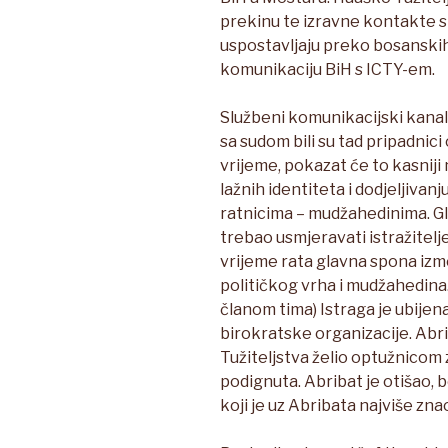
prekinu te izravne kontakte s
uspostavljaju preko bosanskih
komunikaciju BiH s ICTY-em.
Službeni komunikacijski kan
sa sudom bili su tad pripadnici
vrijeme, pokazat će to kasniji 
lažnih identiteta i dodjeljivan
ratnicima – mudžahedinima. Gla
trebao usmjeravati istražitelje
vrijeme rata glavna spona i
političkog vrha i mudžahedina
članom tima) Istraga je ubijen
birokratske organizacije. Abri
Tužiteljstva želio optužnicom z
podignuta. Abribat je otišao, b
koji je uz Abribata najviše zna