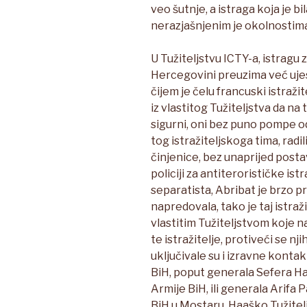
veo šutnje, a istraga koja je bil
nerazjašnjenim je okolnostima 
U Tužiteljstvu ICTY-a, istragu
Hercegovini preuzima već ujes
čijem je čelu francuski istraž
iz vlastitog Tužiteljstva da na
sigurni, oni bez puno pompe 
tog istražiteljskoga tima, radil
činjenice, bez unaprijed postav
policiji za antiterorističke ist
separatista, Abribat je brzo 
napredovala, tako je taj istraž
vlastitim Tužiteljstvom koje n
te istražitelje, protiveći se 
uključivale su i izravne konta
BiH, poput generala Sefera Ha
Armije BiH, ili generala Arifa
BiH u Mostaru. Haaško Tužiteljs