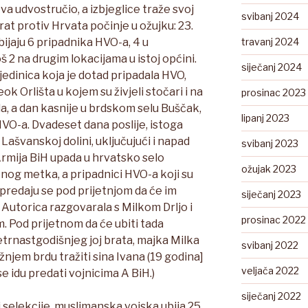
a udvostručio, a izbjeglice traže svoj
svibanj 2024
rat protiv Hrvata počinje u ožujku: 23.
bijaju 6 pripadnika HVO-a, 4 u
travanj 2024
oš 2 na drugim lokacijama u istoj općini.
siječanj 2024
jedinica koja je dotad pripadala HVO,
k Orlišta u kojem su živjeli stočari i na
prosinac 2023
ila, a dan kasnije u brdskom selu Buščak,
lipanj 2023
 HVO-a. Dvadeset dana poslije, istoga
ašvanskoj dolini, uključujući i napad
svibanj 2023
Armija BiH upada u hrvatsko selo
ožujak 2023
enog metka, a pripadnici HVO-a koji su
 predaju se pod prijetnjom da će im
siječanj 2023
a: Autorica razgovarala s Milkom Drljo i
prosinac 2022
 Pod prijetnom da će ubiti tada
etrnastgodišnjeg joj brata, majka Milka
svibanj 2022
ižnjem brdu tražiti sina Ivana (19 godina]
veljača 2022
e idu predati vojnicima A BiH.)
siječanj 2022
 selekcije, muslimanska vojska ubija 25