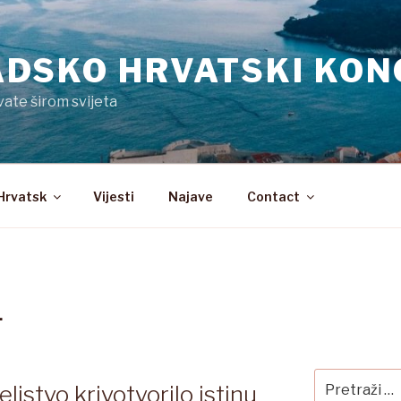
DSKO HRVATSKI KON
vate širom svijeta
Hrvatsk
Vijesti
Najave
Contact
.
Pretraži:
eljstvo krivotvorilo istinu