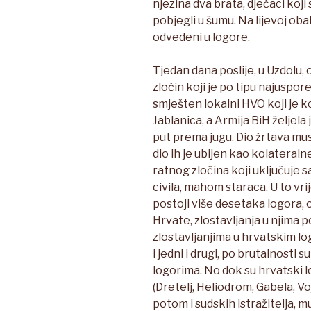
njezina dva brata, dječaci koji s
pobjegli u šumu. Na lijevoj obali
odvedeni u logore.
Tjedan dana poslije, u Uzdolu, 
zločin koji je po tipu najuspor
smješten lokalni HVO koji je 
Jablanica, a Armija BiH željela 
put prema jugu. Dio žrtava mu
dio ih je ubijen kao kolateraln
ratnog zločina koji uključuje s
civila, mahom staraca. U to vri
postoji više desetaka logora,
Hrvate, zlostavljanja u njima p
zlostavljanjima u hrvatskim l
i jedni i drugi, po brutalnosti 
logorima. No dok su hrvatski 
(Dretelj, Heliodrom, Gabela, Vo
potom i sudskih istražitelja, 