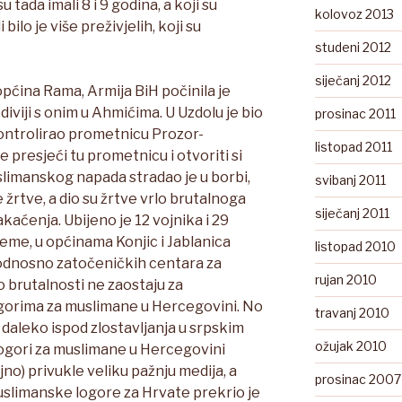
u tada imali 8 i 9 godina, a koji su
kolovoz 2013
 bilo je više preživjelih, koji su
studeni 2012
siječanj 2012
općina Rama, Armija BiH počinila je
ediviji s onim u Ahmićima. U Uzdolu je bio
prosinac 2011
kontrolirao prometnicu Prozor-
listopad 2011
je presjeći tu prometnicu i otvoriti si
slimanskog napada stradao je u borbi,
svibanj 2011
e žrtve, a dio su žrtve vrlo brutalnoga
siječanj 2011
akaćenja. Ubijeno je 12 vojnika i 29
jeme, u općinama Konjic i Jablanica
listopad 2010
 odnosno zatočeničkih centara za
rujan 2010
o brutalnosti ne zaostaju za
ogorima za muslimane u Hercegovini. No
travanj 2010
su daleko ispod zlostavljanja u srpskim
ožujak 2010
logori za muslimane u Hercegovini
jno) privukle veliku pažnju medija, a
prosinac 2007
muslimanske logore za Hrvate prekrio je