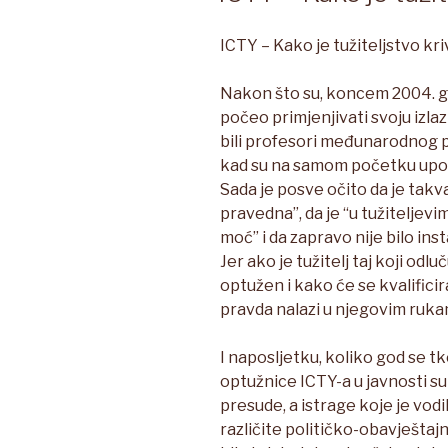
ICTY – Kako je tužiteljstvo kri
Nakon što su, koncem 2004. g
počeo primjenjivati svoju izlaz
bili profesori međunarodnog p
kad su na samom početku upoz
Sada je posve očito da je takva
pravedna”, da je “u tužitelje
moć” i da zapravo nije bilo inst
Jer ako je tužitelj taj koji odlu
optužen i kako će se kvalificir
pravda nalazi u njegovim ruka
I naposljetku, koliko god se t
optužnice ICTY-a u javnosti 
presude, a istrage koje je vodi
različite političko-obavještajn