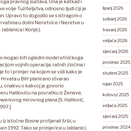
voga pravnog sustava. Ona je katkad i
lipanj 2026
 volje Tužiteljstva, odnosno ljudi čiji je
dan. Upravo to dogodilo se s istragom o
svibanj 2026
vatima u dolini Neretvice i Neretve u
Jablanica i Konjic).
travanj 2026
veljača 2026
siječanj 2026
i bi mogao biti ogledni model etničkoga
prosinac 2025
ijom vojnih operacija, ratnih zločina i
e to i primjer na kojem se vidi kako je
studeni 2025
v Hrvata u BiH planirano stvarao
rujan 2025
, onakvu o kakvoj je govorio
eru Haliloviću na povratku iz Ženeve,
kolovoz 2025
wenovog mirovnog plana [S. Halilović,
veljača 2025
997.]
siječanj 2025
 iz istočne Bosne protjerali Srbi, u
prosinac 2024
esen 1992. Tako se primjerice u Jablanici,