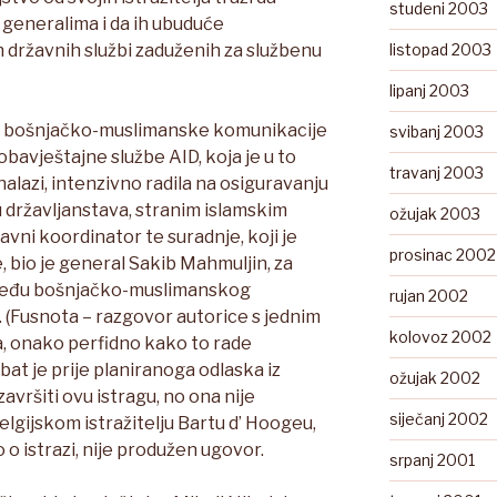
studeni 2003
 generalima i da ih ubuduće
 državnih službi zaduženih za službenu
listopad 2003
lipanj 2003
al bošnjačko-muslimanske komunikacije
svibanj 2003
 obavještajne službe AID, koja je u to
travanj 2003
nalazi, intenzivno radila na osiguravanju
ju državljanstava, stranim islamskim
ožujak 2003
vni koordinator te suradnje, koji je
prosinac 2002
, bio je general Sakib Mahmuljin, za
zmeđu bošnjačko-muslimanskog
rujan 2002
. (Fusnota – razgovor autorice s jednim
kolovoz 2002
a, onako perfidno kako to rade
bat je prije planiranoga odlaska iz
ožujak 2002
avršiti ovu istragu, no ona nije
siječanj 2002
elgijskom istražitelju Bartu d’ Hoogeu,
o o istrazi, nije produžen ugovor.
srpanj 2001