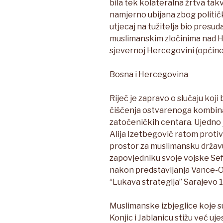
bila tek kolateralna žrtva tak
namjerno ubijana zbog političke
utjecaj na tužitelja bio presu
muslimanskim zločinima nad Hr
sjevernoj Hercegovini (općine 
Bosna i Hercegovina
Riječ je zapravo o slučaju koj
čišćenja ostvarenoga kombinac
zatočeničkih centara. Ujedno j
Alija Izetbegović ratom proti
prostor za muslimansku državu
zapovjedniku svoje vojske Sef
nakon predstavljanja Vance-O
“Lukava strategija” Sarajevo 1
Muslimanske izbjeglice koje su
Konjic i Jablanicu stižu već uj