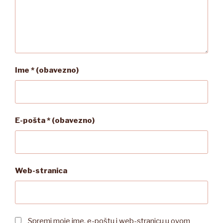
Ime
* (obavezno)
E-pošta
* (obavezno)
Web-stranica
Spremi moje ime, e-poštu i web-stranicu u ovom