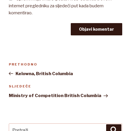
internet pregledniku za sljedeći put kada budem
komentirao.
Navigacija
Prethodna
PRETHODNO
objava
objava
Kelowna, British Columbia
Sljedeća
SLJEDEĆE
objava
Ministry of Competition British Columbia
Pretraži:
Pretra