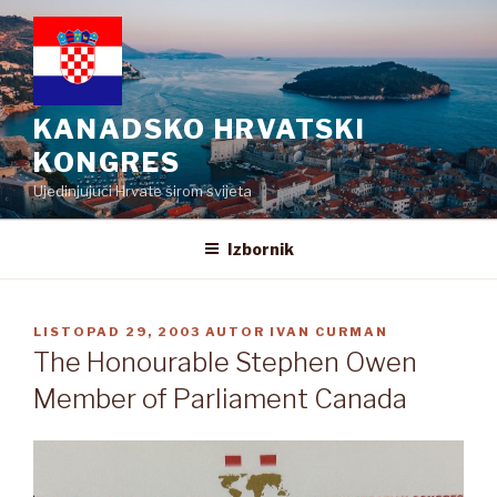
Preskoči
na
sadržaj
KANADSKO HRVATSKI
KONGRES
Ujedinjujući Hrvate širom svijeta
Izbornik
OBJAVLJENO
LISTOPAD 29, 2003
AUTOR
IVAN CURMAN
The Honourable Stephen Owen
Member of Parliament Canada