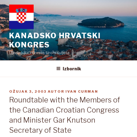
Preskoči
na
sadržaj
KANADSKO HRVATSKI
KONGRES
Ujedinjujući Hrvate širom svijeta
Izbornik
OBJAVLJENO
OŽUJAK 3, 2003
AUTOR
IVAN CURMAN
Roundtable with the Members of
the Canadian Croatian Congress
and Minister Gar Knutson
Secretary of State