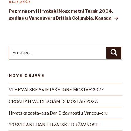
Sljedeća
SLJEDEĆE
objava
Poziv na prvi Hrvatski Nogometni Turnir 2004.
godine u Vancouveru British Columbia, Kanada
Pretraži:
Pretra
NOVE OBJAVE
VI HRVATSKE SVJETSKE IGRE MOSTAR 2027.
CROATIAN WORLD GAMES MOSTAR 2027.
Hrvatska zastava za Dan Državnosti u Vancouveru
30 SVIBANJ-DAN HRVATSKE DRŽAVNOSTI