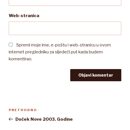
Web-stranica
Spremi moje ime, e-poštu i web-stranicu u ovom
internet pregledniku za sljedeći put kada budem
komentirao.
Navigacija
Prethodna
PRETHODNO
objava
objava
Doček Nove 2003. Godine