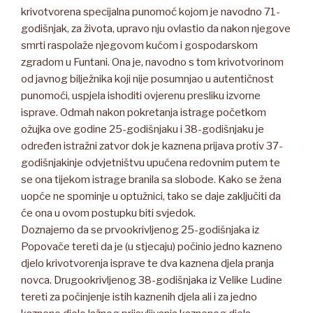
krivotvorena specijalna punomoć kojom je navodno 71-
godišnjak, za života, upravo nju ovlastio da nakon njegove
smrti raspolaže njegovom kućom i gospodarskom
zgradom u Funtani. Ona je, navodno s tom krivotvorinom
od javnog bilježnika koji nije posumnjao u autentičnost
punomoći, uspjela ishoditi ovjerenu presliku izvorne
isprave. Odmah nakon pokretanja istrage početkom
ožujka ove godine 25-godišnjaku i 38-godišnjaku je
određen istražni zatvor dok je kaznena prijava protiv 37-
godišnjakinje odvjetništvu upućena redovnim putem te
se ona tijekom istrage branila sa slobode. Kako se žena
uopće ne spominje u optužnici, tako se daje zaključiti da
će ona u ovom postupku biti svjedok.
Doznajemo da se prvookrivljenog 25-godišnjaka iz
Popovače tereti da je (u stjecaju) počinio jedno kazneno
djelo krivotvorenja isprave te dva kaznena djela pranja
novca. Drugookrivljenog 38-godišnjaka iz Velike Ludine
tereti za počinjenje istih kaznenih djela ali i za jedno