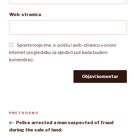
Web-stranica
Spremi moje ime, e-poštu i web-stranicu u ovom
internet pregledniku za sljedeći put kada budem
komentirao.
Navigacija
Prethodna
PRETHODNO
objava
objava
Police arrested a man suspected of fraud
during the sale of land: