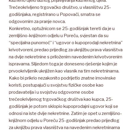
kazneno djelo lažnog prijavljivanja kaznenog djela.
Trećeokrivljeno trgovačko društvo, u vlasništvu 25-
godišnjaka, registrirano u Popovači, smatra se
odgovornim za pranje novca.
Konkretno, optužnicom se 25-godišnjak tereti da je u
zemljišno-knjižnom odjelu u Poreču, svjestan da su
“specijalna punomoć” i “ugovor o kupoprodaji nekretnina”
krivotvoreni, predao prijedlog za uknjižbu prava vlasništva
na dvije nekretnine s priloženim navedenim krivotvorenim
ispravama. Slijedom toga je doneseno rješenje kojim je
prvookrivljenik uknjižen kao vlasnik na tim nekretninama.
Kako bi prikrio nezakonito podrijetlo znatne imovinske
koristi, postupajući u svojstvu fizičke osobe kao
prodavatelja i u svojstvu odgovorne osobe
trećeokrivljenog trgovačkog društva kao kupca, 25-
godišnjak je potom sklopio kupoprodajni ugovor koji se
odnosi na iste dvije nekretnine. Zatim je opet u zemljišno-
knjižnom odjelu u Poreču 25-godišnjak predao prijedlog
za uknjižbu prava vlasništva na navedenim nekretninama