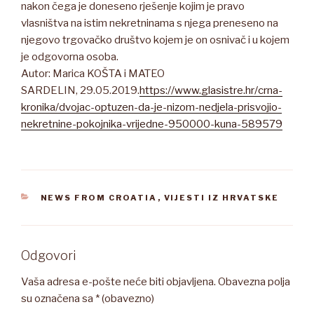
nakon čega je doneseno rješenje kojim je pravo
vlasništva na istim nekretninama s njega preneseno na
njegovo trgovačko društvo kojem je on osnivač i u kojem
je odgovorna osoba.
Autor: Marica KOŠTA i MATEO
SARDELIN, 29.05.2019.
https://www.glasistre.hr/crna-
kronika/dvojac-optuzen-da-je-nizom-nedjela-prisvojio-
nekretnine-pokojnika-vrijedne-950000-kuna-589579
KATEGORIJE
NEWS FROM CROATIA
,
VIJESTI IZ HRVATSKE
Odgovori
Vaša adresa e-pošte neće biti objavljena.
Obavezna polja
su označena sa
* (obavezno)