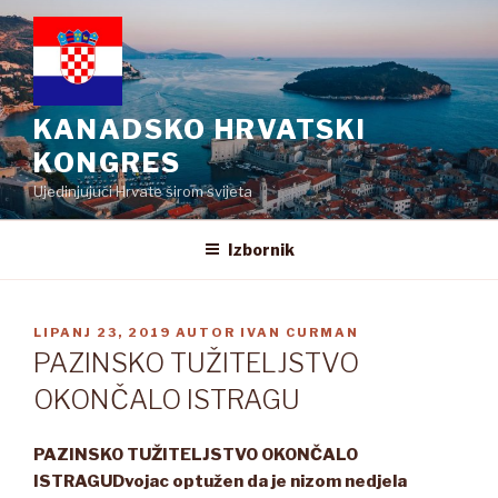
Preskoči
na
sadržaj
KANADSKO HRVATSKI
KONGRES
Ujedinjujući Hrvate širom svijeta
Izbornik
OBJAVLJENO
LIPANJ 23, 2019
AUTOR
IVAN CURMAN
PAZINSKO TUŽITELJSTVO
OKONČALO ISTRAGU
PAZINSKO TUŽITELJSTVO OKONČALO
ISTRAGU
Dvojac optužen da je nizom nedjela