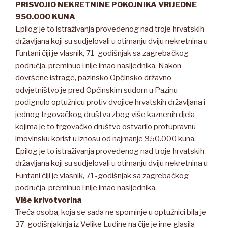
PRISVOJIO NEKRETNINE POKOJNIKA VRIJEDNE
950.000 KUNA
Epilog je to istraživanja provedenog nad troje hrvatskih
državljana koji su sudjelovali u otimanju dviju nekretnina u
Funtani čiji je vlasnik, 71-godišnjak sa zagrebačkog
područja, preminuo i nije imao nasljednika. Nakon
dovršene istrage, pazinsko Općinsko državno
odvjetništvo je pred Općinskim sudom u Pazinu
podignulo optužnicu protiv dvojice hrvatskih državljana i
jednog trgovačkog društva zbog više kaznenih djela
kojima je to trgovačko društvo ostvarilo protupravnu
imovinsku korist u iznosu od najmanje 950.000 kuna.
Epilog je to istraživanja provedenog nad troje hrvatskih
državljana koji su sudjelovali u otimanju dviju nekretnina u
Funtani čiji je vlasnik, 71-godišnjak sa zagrebačkog
područja, preminuo i nije imao nasljednika.
Više krivotvorina
Treća osoba, koja se sada ne spominje u optužnici bila je
37-godišnjakinja iz Velike Ludine na čije je ime glasila