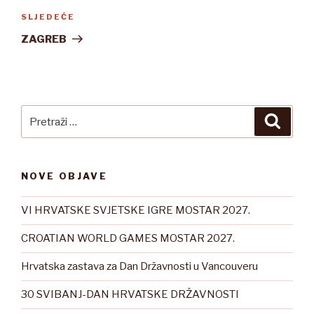
Sljedeća
SLJEDEĆE
objava
ZAGREB
Pretraži:
Pretra
NOVE OBJAVE
VI HRVATSKE SVJETSKE IGRE MOSTAR 2027.
CROATIAN WORLD GAMES MOSTAR 2027.
Hrvatska zastava za Dan Državnosti u Vancouveru
30 SVIBANJ-DAN HRVATSKE DRŽAVNOSTI