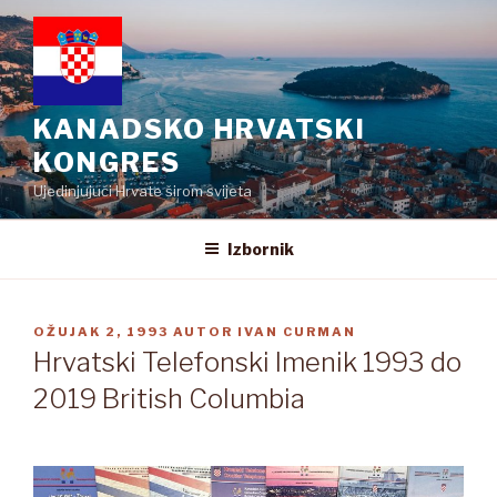
Preskoči
na
sadržaj
KANADSKO HRVATSKI
KONGRES
Ujedinjujući Hrvate širom svijeta
Izbornik
OBJAVLJENO
OŽUJAK 2, 1993
AUTOR
IVAN CURMAN
Hrvatski Telefonski Imenik 1993 do
2019 British Columbia