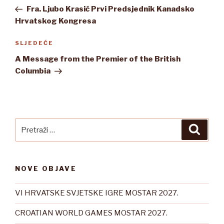
objava
objava
Fra. Ljubo Krasić Prvi Predsjednik Kanadsko
Hrvatskog Kongresa
Sljedeća
SLJEDEĆE
objava
A Message from the Premier of the British
Columbia
Pretraži:
Pretra
NOVE OBJAVE
VI HRVATSKE SVJETSKE IGRE MOSTAR 2027.
CROATIAN WORLD GAMES MOSTAR 2027.