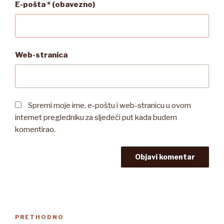
E-pošta
* (obavezno)
Web-stranica
Spremi moje ime, e-poštu i web-stranicu u ovom
internet pregledniku za sljedeći put kada budem
komentirao.
Navigacija
Prethodna
PRETHODNO