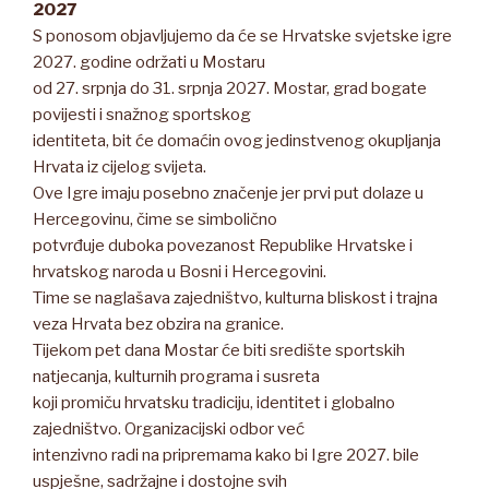
2027
S ponosom objavljujemo da će se Hrvatske svjetske igre
2027. godine održati u Mostaru
od 27. srpnja do 31. srpnja 2027. Mostar, grad bogate
povijesti i snažnog sportskog
identiteta, bit će domaćin ovog jedinstvenog okupljanja
Hrvata iz cijelog svijeta.
Ove Igre imaju posebno značenje jer prvi put dolaze u
Hercegovinu, čime se simbolično
potvrđuje duboka povezanost Republike Hrvatske i
hrvatskog naroda u Bosni i Hercegovini.
Time se naglašava zajedništvo, kulturna bliskost i trajna
veza Hrvata bez obzira na granice.
Tijekom pet dana Mostar će biti središte sportskih
natjecanja, kulturnih programa i susreta
koji promiču hrvatsku tradiciju, identitet i globalno
zajedništvo. Organizacijski odbor već
intenzivno radi na pripremama kako bi Igre 2027. bile
uspješne, sadržajne i dostojne svih