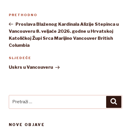
Navigacija
Prethodna
PRETHODNO
objava
objava
Proslava Blaženog Kardinala Alizije Stepinca u
Vancouveru 8. veljaće 2026. godne u Hrvatskoj
Katoličkoj Župi Srca Marijino Vancouver British
Columbia
Sljedeća
SLJEDEĆE
objava
Uskrs u Vancouveru
Pretraži:
Pretra
NOVE OBJAVE