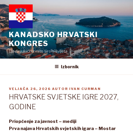
Preskoči
na
sadržaj
KANADSKO HRVATSKI
KONGRES
Ujedinjujući Hrvate širom svijeta
Izbornik
OBJAVLJENO
VELJAČA 26, 2026
AUTOR
IVAN CURMAN
HRVATSKE SVJETSKE IGRE 2027,
GODINE
Priopćenje za javnost – mediji
Prva najava Hrvatskih svjetskih igara – Mostar