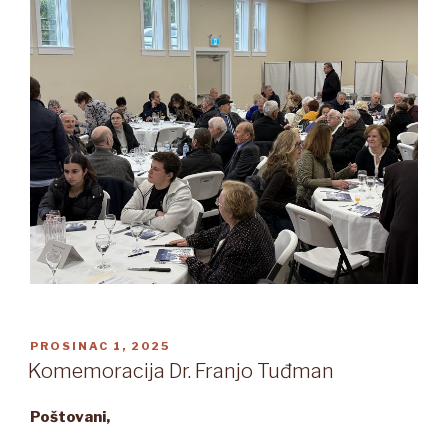
OBJAVLJENO
PROSINAC 1, 2025
Komemoracija Dr. Franjo Tuđman
Poštovani,