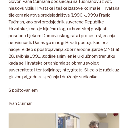
Govor Ivana Curmana podsjećaju na Tuđmanovu život,
njegovu viziju Hrvatske i teške izazove kojima je Hrvatska
tijekom njegova predsjedništva (1990.-1999.) Franjo
Tuđman, kao prvi predsjednik suverene Republike
Hrvatske, imao je ključnu ulogu u hrvatskoj povijesti,
posebno tijekom Domovinskog rata i procesa stjecanja
neovisnosti. Danas ga mnogi Hrvati poštuju kao oca
nacije. Video s postrojavanja Zbor narodne garde (ZNG-a)
28. svibnja 1991. godine snimljen je u ključnom trenutku
kada se Hrvatska organizirala za obranu svojeg
suvereniteta i teritorijalnog integriteta. Slijedio je ručak uz
glazbu prigodu za sjećanja i druženje sudionika.
S poštovanjem,
Ivan Curman