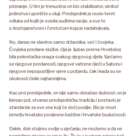
priznanje. U tim je trenucima on bio stabilizator, simbol
jedinstva i uporište u oluji. Predsjednik je nosio teret
odluka od kojih je ovisila sudbina nacije, a sve to
s dostojanstvom i čvrstoćom koja je nadahnjivala.
No, danas ne slavimo samo državnika, već i čovjeka.
Čovjeka predane službe, čija je ljubav prema Hrvatskoj
bila pokretačka snaga svakog njegovog djela. Sjećamo
se njegove predanosti, njegove vatrene riječi u Saboru i
njegove nepopustljive vjere u pobjedu, čak i kada su se
okolnosti činile najtamnijima.
Kao prvi predsjednik, on nije samo obnašao dužnost; on je
klesao put, stvarao predsjedničku tradiciju i postavio je
standarde za sve one koji će doći poslije. Bio je most
između hrvatske povijesne baštine i hrvatske budućnosti.
Dakle, dok stojimo ovdje u sjećanju, ne možemo a da ne