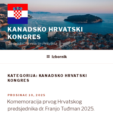
Preskoči
na
sadržaj
KANADSKO HRVATSKI
KONGRES
Ujedinjujući Hrvate širom svijeta
Izbornik
KATEGORIJA:
KANADSKO HRVATSKI
KONGRES
OBJAVLJENO
PROSINAC 10, 2025
Komemoracija prvog Hrvatskog
predsjednika dr. Franjo Tuđman 2025.