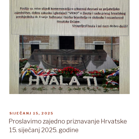
OBJAVLJENO
SIJEČANJ 15, 2025
Proslavimo zajedno priznavanje Hrvatske
15. siječanj 2025. godine