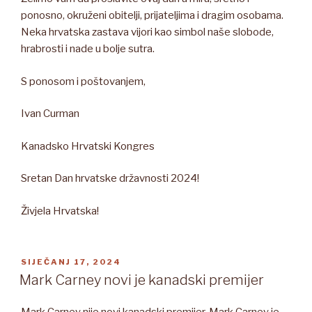
ponosno, okruženi obitelji, prijateljima i dragim osobama.
Neka hrvatska zastava vijori kao simbol naše slobode,
hrabrosti i nade u bolje sutra.
S ponosom i poštovanjem,
Ivan Curman
Kanadsko Hrvatski Kongres
Sretan Dan hrvatske državnosti 2024!
Živjela Hrvatska!
OBJAVLJENO
SIJEČANJ 17, 2024
Mark Carney novi je kanadski premijer
Mark Carney nije novi kanadski premijer. Mark Carney je