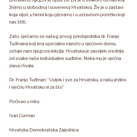
pomislimo: njegov je opus živ. Živ je u svakom od nas koji
živimo u slobodnoj i suverenoj Hrvatskoj. Živ je u zastavi
koja vijori, u himni koju pjevamo i u ustavnom poretku koji
nas štiti.
Zato, sječamo se našeg prvog predsjednika dr. Franje
Tuđmana koji ima specialno mjesto u vječnom domu,
ostaje nam njegova lekcija: Hrvatska je zauvijek vrednija
od svake naše individualne sudbine. Neka mu je vječna
slava i hvala.
Dr. Franjo Tuđman: “Uvijek i sve za Hrvatsku, a našu jedino
i vječnu Hrvatsku ni za što”
Počivao u miru.
Ivan Curman
Hrvatska Demokratska Zajednica