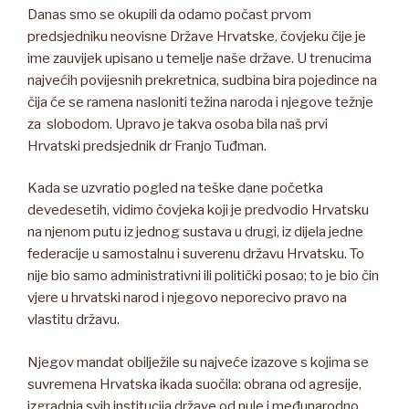
Danas smo se okupili da odamo počast prvom
predsjedniku neovisne Države Hrvatske, čovjeku čije je
ime zauvijek upisano u temelje naše države. U trenucima
najvećih povijesnih prekretnica, sudbina bira pojedince na
čija će se ramena nasloniti težina naroda i njegove težnje
za slobodom. Upravo je takva osoba bila naš prvi
Hrvatski predsjednik dr Franjo Tuđman.
Kada se uzvratio pogled na teške dane početka
devedesetih, vidimo čovjeka koji je predvodio Hrvatsku
na njenom putu iz jednog sustava u drugi, iz dijela jedne
federacije u samostalnu i suverenu državu Hrvatsku. To
nije bio samo administrativni ili politički posao; to je bio čin
vjere u hrvatski narod i njegovo neporecivo pravo na
vlastitu državu.
Njegov mandat obilježile su najveće izazove s kojima se
suvremena Hrvatska ikada suočila: obrana od agresije,
izgradnja svih institucija države od nule i međunarodno