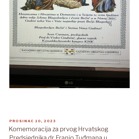
OBJAVLJENO
PROSINAC 10, 2023
Komemoracija za prvog Hrvatskog
Predsjednika dr. Franjo Tuđmana u