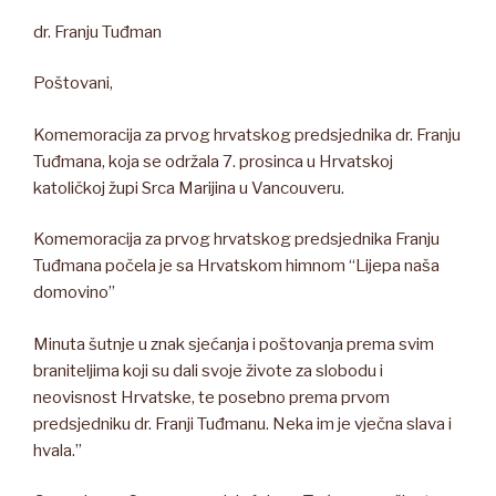
dr. Franju Tuđman
Poštovani,
Komemoracija za prvog hrvatskog predsjednika dr. Franju
Tuđmana, koja se održala 7. prosinca u Hrvatskoj
katoličkoj župi Srca Marijina u Vancouveru.
Komemoracija za prvog hrvatskog predsjednika Franju
Tuđmana počela je sa Hrvatskom himnom “Lijepa naša
domovino”
Minuta šutnje u znak sjećanja i poštovanja prema svim
braniteljima koji su dali svoje živote za slobodu i
neovisnost Hrvatske, te posebno prema prvom
predsjedniku dr. Franji Tuđmanu. Neka im je vječna slava i
hvala.”