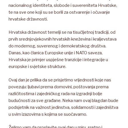
nacionalnog identiteta, slobode i suvereniteta Hrvatske,
te na sve one koji su se borili za ostvarenje i očuvanje
hrvatske državnosti.
Hrvatska državnost temelji se na tisućljetnoj tradiciji, od
prvih srednjovjekovnih hrvatskih kneževina i kraljevstava
do modernog, suverenog i demokratskog društva.
Danas, kao članica Europske unije i NATO saveza,
Hrvatska je primjer uspješne tranzicije i integracije u
europske i svjetske strukture.
Ovaj dan je prilika da se prisjetimo vrijednosti koje nas
povezuju: ljubavi prema domovini, poštovanja prema
različitostima i zajedničkog rada na izgradnji bolje
budućnosti za sve građane. Neka nam ovaj blagdan bude
podsjetnik na važnost jedinstva, solidarnosti i zajedništva
u svim izazovima s kojima se suočavamo.
Želimo vam da proslavite ovaj dan u miru, sretno i