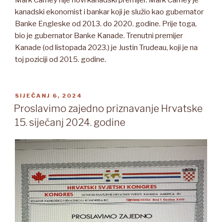
kanadski ekonomist i bankar koji je služio kao gubernator
Banke Engleske od 2013. do 2020. godine. Prije toga,
bio je gubernator Banke Kanade. Trenutni premijer
Kanade (od listopada 2023.) je Justin Trudeau, koji je na
toj poziciji od 2015. godine.
OBJAVLJENO
SIJEČANJ 6, 2024
Proslavimo zajedno priznavanje Hrvatske
15. siječanj 2024. godine