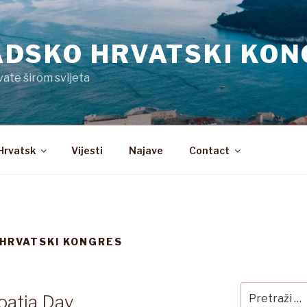
DSKO HRVATSKI KON
vate širom svijeta
Hrvatsk
Vijesti
Najave
Contact
HRVATSKI KONGRES
Pretraži:
oatia Day