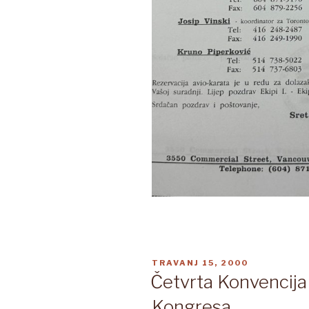
OBJAVLJENO
TRAVANJ 15, 2000
Četvrta Konvencij
Kongresa