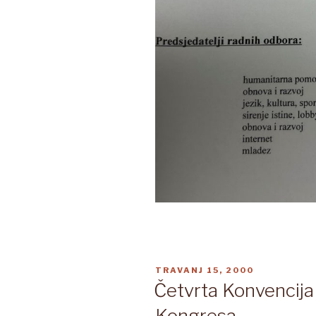
OBJAVLJENO
TRAVANJ 15, 2000
Četvrta Konvencij
Kongresa