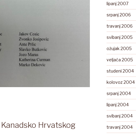
lipanj 2007
srpanj 2006
travanj 2006
svibanj 2005
ožujak 2005
veljača 2005
studeni 2004
kolovoz 2004
srpanj 2004
lipanj 2004
svibanj 2004
a Kanadsko Hrvatskog
travanj 2004