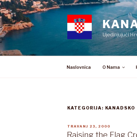
Preskoči
na
sadržaj
KANA
Ujedinjujući Hr
Naslovnica
O Nama
KATEGORIJA:
KANADSKO 
OBJAVLJENO
TRAVANJ 23, 2000
Raising the Flag Cr