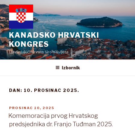
Preskoči
na
sadržaj
KANADSKO HRVATSKI
KONGRES
Ujedinjujući Hrvate širom svijeta
Izbornik
DAN:
10. PROSINAC 2025.
OBJAVLJENO
PROSINAC 10, 2025
Komemoracija prvog Hrvatskog
predsjednika dr. Franjo Tuđman 2025.