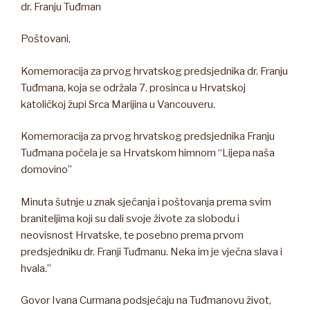
dr. Franju Tuđman
Poštovani,
Komemoracija za prvog hrvatskog predsjednika dr. Franju
Tuđmana, koja se održala 7. prosinca u Hrvatskoj
katoličkoj župi Srca Marijina u Vancouveru.
Komemoracija za prvog hrvatskog predsjednika Franju
Tuđmana počela je sa Hrvatskom himnom “Lijepa naša
domovino”
Minuta šutnje u znak sjećanja i poštovanja prema svim
braniteljima koji su dali svoje živote za slobodu i
neovisnost Hrvatske, te posebno prema prvom
predsjedniku dr. Franji Tuđmanu. Neka im je vječna slava i
hvala.”
Govor Ivana Curmana podsjećaju na Tuđmanovu život,