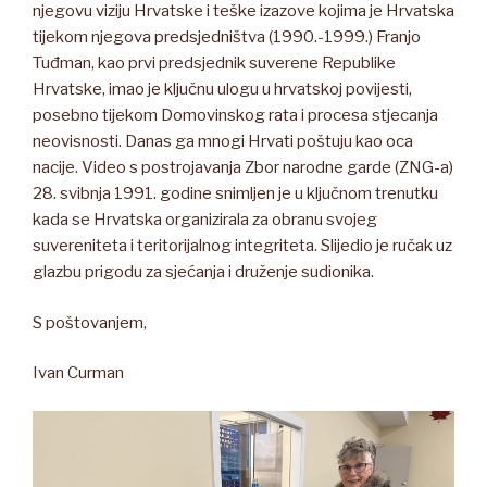
njegovu viziju Hrvatske i teške izazove kojima je Hrvatska
tijekom njegova predsjedništva (1990.-1999.) Franjo
Tuđman, kao prvi predsjednik suverene Republike
Hrvatske, imao je ključnu ulogu u hrvatskoj povijesti,
posebno tijekom Domovinskog rata i procesa stjecanja
neovisnosti. Danas ga mnogi Hrvati poštuju kao oca
nacije. Video s postrojavanja Zbor narodne garde (ZNG-a)
28. svibnja 1991. godine snimljen je u ključnom trenutku
kada se Hrvatska organizirala za obranu svojeg
suvereniteta i teritorijalnog integriteta. Slijedio je ručak uz
glazbu prigodu za sjećanja i druženje sudionika.
S poštovanjem,
Ivan Curman