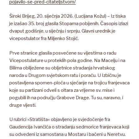
pojavilo-se-pred-citateljstvom/
Široki Brijeg, 20. siječnja 2026. (Lucijana Kožul) – Iz tiska
je izašao 35. broj glasila Stopama pobijenih. Časopis izlazi
dvaput godišnje, u siječnju i srpnju. Glavni urednik je
vicepostulator fra Miljenko Stojić.
Prve stranice glasila posvećene su vijestima o radu
Vicepostulature u proteklih pola godine. Na Macelju i na
Bilima obilježene su obljetnice stradanja hrvatskog
naroda u Drugom svjetskom ratu i poraću. U Izbičnu je
postavljena spomen-ploča u sjećanje na trojicu franjevaca
koje su partizani odveli s oltara za vrijeme sv. mise i
pogubili ih na području Grabove Drage. Tu su, naravno, i
druge vijesti.
U rubrici »Stratišta« objavljeno je svjedočenje fra
Gaudencija Ivančića o stradanju sedmorice franjevaca koji
su odvedeni iz samostana u Mostaru i bačeni u Neretvu.