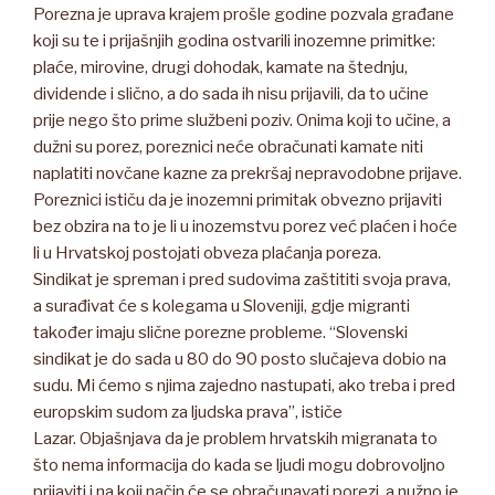
Porezna je uprava krajem prošle godine pozvala građane
koji su te i prijašnjih godina ostvarili inozemne primitke:
plaće, mirovine, drugi dohodak, kamate na štednju,
dividende i slično, a do sada ih nisu prijavili, da to učine
prije nego što prime službeni poziv. Onima koji to učine, a
dužni su porez, poreznici neće obračunati kamate niti
naplatiti novčane kazne za prekršaj nepravodobne prijave.
Poreznici ističu da je inozemni primitak obvezno prijaviti
bez obzira na to je li u inozemstvu porez već plaćen i hoće
li u Hrvatskoj postojati obveza plaćanja poreza.
Sindikat je spreman i pred sudovima zaštititi svoja prava,
a surađivat će s kolegama u Sloveniji, gdje migranti
također imaju slične porezne probleme. “Slovenski
sindikat je do sada u 80 do 90 posto slučajeva dobio na
sudu. Mi ćemo s njima zajedno nastupati, ako treba i pred
europskim sudom za ljudska prava”, ističe
Lazar. Objašnjava da je problem hrvatskih migranata to
što nema informacija do kada se ljudi mogu dobrovoljno
prijaviti i na koji način će se obračunavati porezi, a nužno je