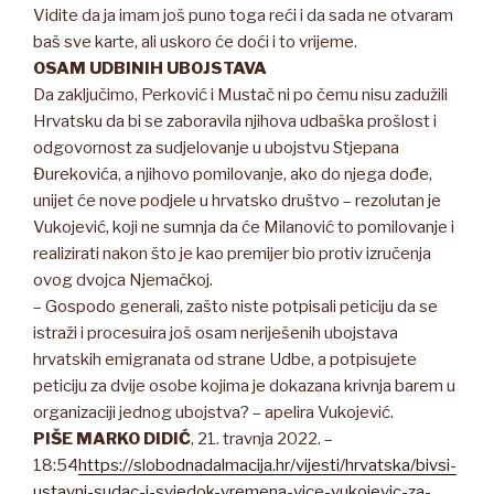
Vidite da ja imam još puno toga reći i da sada ne otvaram
baš sve karte, ali uskoro će doći i to vrijeme.
OSAM UDBINIH UBOJSTAVA
Da zaključimo, Perković i Mustač ni po čemu nisu zadužili
Hrvatsku da bi se zaboravila njihova udbaška prošlost i
odgovornost za sudjelovanje u ubojstvu Stjepana
Đurekovića, a njihovo pomilovanje, ako do njega dođe,
unijet će nove podjele u hrvatsko društvo – rezolutan je
Vukojević, koji ne sumnja da će Milanović to pomilovanje i
realizirati nakon što je kao premijer bio protiv izručenja
ovog dvojca Njemačkoj.
– Gospodo generali, zašto niste potpisali peticiju da se
istraži i procesuira još osam neriješenih ubojstava
hrvatskih emigranata od strane Udbe, a potpisujete
peticiju za dvije osobe kojima je dokazana krivnja barem u
organizaciji jednog ubojstva? – apelira Vukojević.
PIŠE
MARKO DIDIĆ
, 21. travnja 2022. –
18:54
https://slobodnadalmacija.hr/vijesti/hrvatska/bivsi-
ustavni-sudac-i-svjedok-vremena-vice-vukojevic-za-