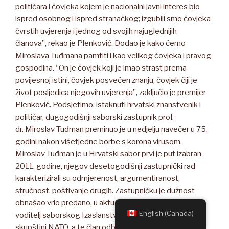
političara i čovjeka kojem je nacionalni javni interes bio
ispred osobnog i ispred stranačkog; izgubili smo čovjeka
čvrstih uvjerenja i jednog od svojih najuglednijih
članova”, rekao je Plenković. Dodao je kako ćemo
Miroslava Tuđmana pamtiti i kao velikog čovjeka i pravog
gospodina. “On je čovjek koji je imao strast prema
povijesnoj istini, čovjek posvećen znanju, čovjek čiji je
život posljedica njegovih uvjerenja”, zaključio je premijer
Plenković. Podsjetimo, istaknuti hrvatski znanstvenik i
političar, dugogodišnji saborski zastupnik prof.
dr. Miroslav Tuđman preminuo je u nedjelju navečer u 75.
godini nakon višetjedne borbe s korona virusom.
Miroslav Tuđman je u Hrvatski sabor prvi je put izabran
2011. godine, njegov desetogodišnji zastupnički rad
karakterizirali su odmjerenost, argumentiranost,
stručnost, poštivanje drugih. Zastupničku je dužnost
obnašao vrlo predano, u aktualnom sazivu Sabora bio je
English (Canada)
voditelj saborskog Izaslanstva u Parlamentranoj
skupštini NATO-a te član odbora za obranu, za unutarnju