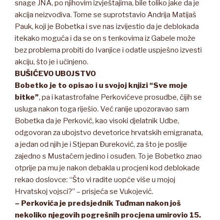
snage JNA, po njihovim izvještajima, bile toliko jake da je
akcija neizvodiva. Tome se suprotstavio Andrija Matijaš
Pauk, koji je Bobetka i sve nas izvijestio da je deblokada
itekako moguća i da se on s tenkovima iz Gabele može
bez problema probiti do Ivanjice i odatle uspješno izvesti
akciju, što je i učinjeno.
BUŠIĆEVO UBOJSTVO
Bobetko je to opisao i u svojoj knjizi “Sve moje
bitke”
, pa i katastrofalne Perkovićeve prosudbe, čijih se
usluga nakon toga riješio. Već ranije upozoravao sam
Bobetka da je Perković, kao visoki djelatnik Udbe,
odgovoran za ubojstvo devetorice hrvatskih emigranata,
a jedan od njih je i Stjepan Đureković, za što je poslije
zajedno s Mustačem jedino i osuđen. To je Bobetko znao
otprije pa mu je nakon debakla u procjeni kod deblokade
rekao doslovce: “Što vi radite uopće više u mojoj
Hrvatskoj vojsci?” – prisjeća se Vukojević.
– Perkovića je predsjednik Tuđman nakon još
nekoliko njegovih pogrešnih procjena umirovio 15.