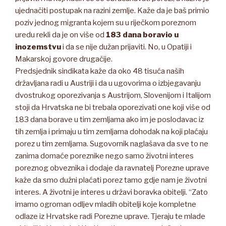
ujednačiti postupak na razini zemlje. Kaže da je baš primio
poziv jednog migranta kojem su u riječkom poreznom
uredu rekli da je on više od
183 dana boravio u
inozemstvu
i da se nije dužan prijaviti. No, u Opatiji i
Makarskoj govore drugačije.
Predsjednik sindikata kaže da oko 48 tisuća naših
državljana radi u Austriji i da u ugovorima o izbjegavanju
dvostrukog oporezivanja s Austrijom, Slovenijom i Italijom
stoji da Hrvatska ne bi trebala oporezivati one koji više od
183 dana borave u tim zemljama ako im je poslodavac iz
tih zemlja i primaju u tim zemljama dohodak na koji plaćaju
porez u tim zemljama. Sugovornik naglašava da sve to ne
zanima domaće poreznike nego samo životni interes
poreznog obveznika i dodaje da ravnatelj Porezne uprave
kaže da smo dužni plaćati porez tamo gdje nam je životni
interes. A životni je interes u državi boravka obitelji. “Zato
imamo ogroman odljev mladih obitelji koje kompletne
odlaze iz Hrvatske radi Porezne uprave. Tjeraju te mlade