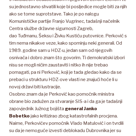
su jednostavno shvatili koje bi posljedice mogle biti za njih
ako se tome suprotstave. Tako je po nalogu
Komunističke partije Franjo Vugrinec, tadašnji načelnik
Centra službe državne sigurnosti Zagreb,
dao Tuđmanu, Šeksu i Živku Kustiću putovnice. Perković s
tim nema nikakve veze, kako spominju neki generali. Od
1989. godine sam u HDZ-u, jedan sam od njegovih
osnivača i dobro znam što govorim. Ti demokratski izbori
nisu se mogli ničim zaustaviti i nitko ih nije trebao
pomagati, pa ni Perković, koji je tada gledao kako da se
prebaci u strukturu HDZ-ove vlasti ne znajući hoće li u
novoj državi biti lustracije.
Osobno znam da je Perković kao pomoćnik ministra
obrane bio zadužen za stvaranje SIS-a i da ga je tadašnji
zapovjednik Južnog bojišta
general
Janko
Bobetko
jako kritizirao zbog katastrofalnih procjena.
Naime, Perkovićev pomoćnik Vlado Matulović i on tvrdili
su da je nemoguće izvesti deblokadu Dubrovnika jer su