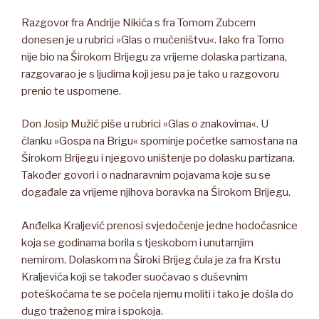
Razgovor fra Andrije Nikića s fra Tomom Zubcem
donesen je u rubrici »Glas o mučeništvu«. Iako fra Tomo
nije bio na Širokom Brijegu za vrijeme dolaska partizana,
razgovarao je s ljudima koji jesu pa je tako u razgovoru
prenio te uspomene.
Don Josip Mužić piše u rubrici »Glas o znakovima«. U
članku »Gospa na Brigu« spominje početke samostana na
Širokom Brijegu i njegovo uništenje po dolasku partizana.
Također govori i o nadnaravnim pojavama koje su se
događale za vrijeme njihova boravka na Širokom Brijegu.
Anđelka Kraljević prenosi svjedočenje jedne hodočasnice
koja se godinama borila s tjeskobom i unutarnjim
nemirom. Dolaskom na Široki Brijeg čula je za fra Krstu
Kraljevića koji se također suočavao s duševnim
poteškoćama te se počela njemu moliti i tako je došla do
dugo traženog mira i spokoja.