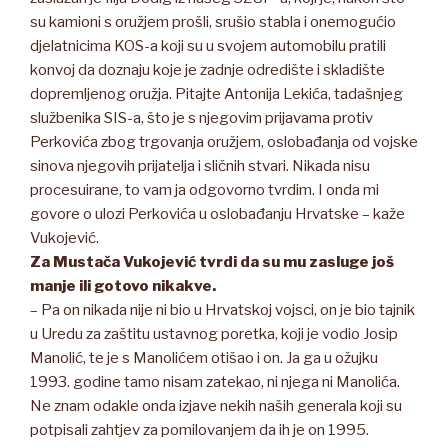
su kamioni s oružjem prošli, srušio stabla i onemogućio
djelatnicima KOS-a koji su u svojem automobilu pratili
konvoj da doznaju koje je zadnje odredište i skladište
dopremljenog oružja. Pitajte Antonija Lekića, tadašnjeg
službenika SIS-a, što je s njegovim prijavama protiv
Perkovića zbog trgovanja oružjem, oslobađanja od vojske
sinova njegovih prijatelja i sličnih stvari. Nikada nisu
procesuirane, to vam ja odgovorno tvrdim. I onda mi
govore o ulozi Perkovića u oslobađanju Hrvatske – kaže
Vukojević.
Za Mustača Vukojević tvrdi da su mu zasluge još
manje ili gotovo nikakve.
– Pa on nikada nije ni bio u Hrvatskoj vojsci, on je bio tajnik
u Uredu za zaštitu ustavnog poretka, koji je vodio Josip
Manolić, te je s Manolićem otišao i on. Ja ga u ožujku
1993. godine tamo nisam zatekao, ni njega ni Manolića.
Ne znam odakle onda izjave nekih naših generala koji su
potpisali zahtjev za pomilovanjem da ih je on 1995.