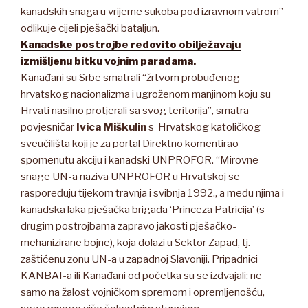
kanadskih snaga u vrijeme sukoba pod izravnom vatrom”
odlikuje cijeli pješački bataljun.
Kanadske postrojbe redovito obilježavaju
izmišljenu bitku vojnim paradama.
Kanađani su Srbe smatrali “žrtvom probuđenog
hrvatskog nacionalizma i ugroženom manjinom koju su
Hrvati nasilno protjerali sa svog teritorija”, smatra
povjesničar
Ivica Miškulin
s Hrvatskog katoličkog
sveučilišta koji je za portal Direktno komentirao
spomenutu akciju i kanadski UNPROFOR. “Mirovne
snage UN-a naziva UNPROFOR u Hrvatskoj se
raspoređuju tijekom travnja i svibnja 1992., a među njima i
kanadska laka pješačka brigada ‘Princeza Patricija’ (s
drugim postrojbama zapravo jakosti pješačko-
mehanizirane bojne), koja dolazi u Sektor Zapad, tj.
zaštićenu zonu UN-a u zapadnoj Slavoniji. Pripadnici
KANBAT-a ili Kanađani od početka su se izdvajali: ne
samo na žalost vojničkom spremom i opremljenošću,