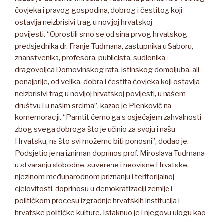
čovjeka i pravog gospodina, dobrog i čestitog koji
ostavlja neizbrisivi trag u novijoj hrvatskoj
povijesti. “Oprostili smo se od sina prvog hrvatskog
predsjednika dr. Franje Tuđmana, zastupnika u Saboru,
znanstvenika, profesora, publicista, sudionika i
dragovoljca Domovinskog rata, istinskog domoljuba, ali
ponajprije, od velika, dobra i čestita čovjeka koji ostavlja
neizbrisivi trag u novijoj hrvatskoj povijesti, u našem
društvu i u našim srcima”, kazao je Plenković na
komemoraciji. “Pamtit ćemo ga s osjećajem zahvalnosti
zbog svega dobroga što je učinio za svoju i našu
Hrvatsku, na što svi možemo biti ponosni”, dodao je.
Podsjetio je na izniman doprinos prof. Miroslava Tuđmana
u stvaranju slobodne, suverene i neovisne Hrvatske,
njezinom međunarodnom priznanju i teritorijalnoj
cjelovitosti, doprinosu u demokratizaciji zemlje i
političkom procesu izgradnje hrvatskih institucija i
hrvatske političke kulture. Istaknuo je i njegovu ulogu kao