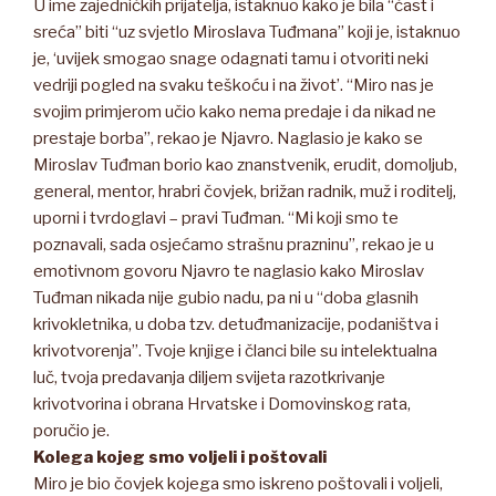
U ime zajedničkih prijatelja, istaknuo kako je bila “čast i
sreća” biti “uz svjetlo Miroslava Tuđmana” koji je, istaknuo
je, ‘uvijek smogao snage odagnati tamu i otvoriti neki
vedriji pogled na svaku teškoću i na život’. “Miro nas je
svojim primjerom učio kako nema predaje i da nikad ne
prestaje borba”, rekao je Njavro. Naglasio je kako se
Miroslav Tuđman borio kao znanstvenik, erudit, domoljub,
general, mentor, hrabri čovjek, brižan radnik, muž i roditelj,
uporni i tvrdoglavi – pravi Tuđman. “Mi koji smo te
poznavali, sada osjećamo strašnu prazninu”, rekao je u
emotivnom govoru Njavro te naglasio kako Miroslav
Tuđman nikada nije gubio nadu, pa ni u “doba glasnih
krivokletnika, u doba tzv. detuđmanizacije, podaništva i
krivotvorenja”. Tvoje knjige i članci bile su intelektualna
luč, tvoja predavanja diljem svijeta razotkrivanje
krivotvorina i obrana Hrvatske i Domovinskog rata,
poručio je.
Kolega kojeg smo voljeli i poštovali
Miro je bio čovjek kojega smo iskreno poštovali i voljeli,