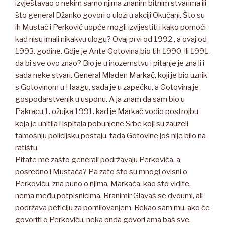
izvještavao o nekim samo njima znanim bitnim stvarima ili
što general Džanko govori o ulozi u akciji Okučani. Što su
ih Mustač i Perković uopće mogli izvijestiti i kako pomoći
kad nisu imali nikakvu ulogu? Ovaj prvi od 1992., a ovaj od
1993. godine. Gdje je Ante Gotovina bio tih 1990. ili 1991.
da bi sve ovo znao? Bio je u inozemstvu i pitanje je zna li i
sada neke stvari. General Mladen Markač, koji je bio uznik
s Gotovinom u Haagu, sada je u zapećku, a Gotovina je
gospodarstvenik u usponu. A ja znam da sam bio u
Pakracu 1. ožujka 1991. kad je Markač vodio postrojbu
koja je uhitila i ispitala pobunjene Srbe koji su zauzeli
tamošnju policijsku postaju, tada Gotovine još nije bilo na
ratištu.
Pitate me zašto generali podržavaju Perkovića, a
posredno i Mustača? Pa zato što su mnogi ovisni o
Perkoviću, zna puno o njima. Markača, kao što vidite,
nema među potpisnicima, Branimir Glavaš se dvoumi, ali
podržava peticiju za pomilovanjem. Rekao sam mu, ako će
govoriti o Perkoviću, neka onda govori ama baš sve.