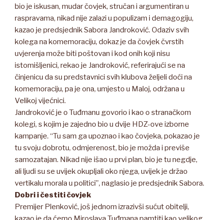
bio je iskusan, mudar čovjek, stručan i argumentiran u
raspravama, nikad nije zalazi u populizam i demagogiju,
kazao je predsjednik Sabora Jandroković. Odaziv svih
kolega na komemoraciju, dokaz je da čovjek čvrstih
uvjerenja može biti poštovan i kod onih koji nisu
istomišljenici, rekao je Jandroković, referirajući se na
činjenicu da su predstavnici svih klubova željeli doći na
komemoraciju, pa je ona, umjesto u Maloj, održana u
Velikoj vijećnici.
Jandroković je o Tuđmanu govorio i kao o stranačkom
kolegi, s kojim je zajedno bio u dvije HDZ-ove izborne
kampanje. “Tu sam ga upoznao i kao čovjeka, pokazao je
tu svoju dobrotu, odmjerenost, bio je možda i previše
samozatajan. Nikad nije išao u prvi plan, bio je tu negdje,
ali ljudi su se uvijek okupljali oko njega, uvijek je držao
vertikalu morala u politici”, naglasio je predsjednik Sabora.
Dobri i čestiti čovjek
Premijer Plenković, još jednom izrazivši sućut obitelji,
kazao je da ćemo Miroslava Tuđmana pamtiti kao velikog