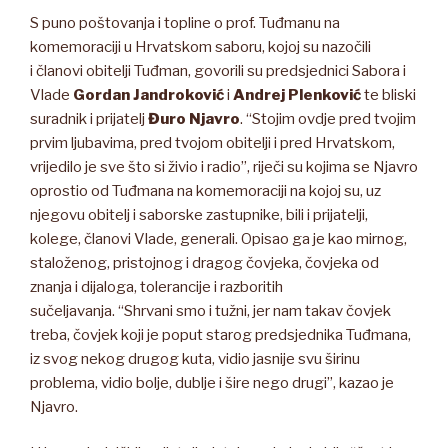
S puno poštovanja i topline o prof. Tuđmanu na
komemoraciji u Hrvatskom saboru, kojoj su nazočili
i članovi obitelji Tuđman, govorili su predsjednici Sabora i
Vlade
Gordan Jandroković
i
Andrej Plenković
te bliski
suradnik i prijatelj
Đuro Njavro
. “Stojim ovdje pred tvojim
prvim ljubavima, pred tvojom obitelji i pred Hrvatskom,
vrijedilo je sve što si živio i radio”, riječi su kojima se Njavro
oprostio od Tuđmana na komemoraciji na kojoj su, uz
njegovu obitelj i saborske zastupnike, bili i prijatelji,
kolege, članovi Vlade, generali. Opisao ga je kao mirnog,
staloženog, pristojnog i dragog čovjeka, čovjeka od
znanja i dijaloga, tolerancije i razboritih
sučeljavanja. “Shrvani smo i tužni, jer nam takav čovjek
treba, čovjek koji je poput starog predsjednika Tuđmana,
iz svog nekog drugog kuta, vidio jasnije svu širinu
problema, vidio bolje, dublje i šire nego drugi”, kazao je
Njavro.