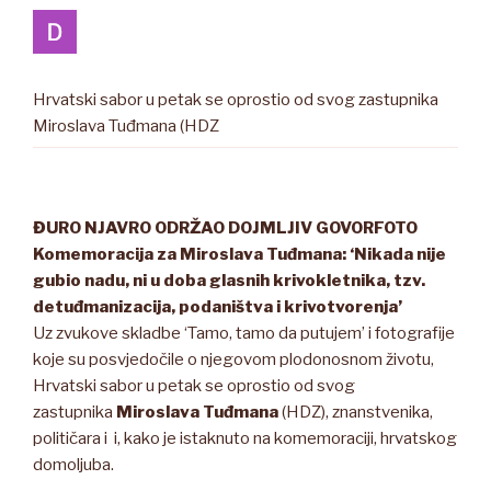
Hrvatski sabor u petak se oprostio od svog zastupnika
Miroslava Tuđmana (HDZ
ĐURO NJAVRO ODRŽAO DOJMLJIV GOVOR
FOTO
Komemoracija za Miroslava Tuđmana: ‘Nikada nije
gubio nadu, ni u doba glasnih krivokletnika, tzv.
detuđmanizacija, podaništva i krivotvorenja’
Uz zvukove skladbe ‘Tamo, tamo da putujem’ i fotografije
koje su posvjedočile o njegovom plodonosnom životu,
Hrvatski sabor u petak se oprostio od svog
zastupnika
Miroslava Tuđmana
(HDZ), znanstvenika,
političara i i, kako je istaknuto na komemoraciji, hrvatskog
domoljuba.