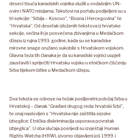
deseci tisuća kanadskih vojnika služili u ovdašnjim UN-
ovim i NATO misijama. Tekstovi na portalu podijeljeni su u
tri sekcije: “Srbija – Kosovo”, “Bosna i Hercegovina” te
“Hrvatska”. Od desetak izloženih tekstova iz hrvatske
sekcije, većina ih je posvećena zbivanjima u Medačkom
džepu iz rujna 1993. godine, kada su se kanadske
mirovne snage oružano sukobile s Hrvatskom vojskom.
Glavna teza tih članaka je da su kanadski vojnici uspjeli
zaustaviti i spriječiti Hrvatsku vojsku u etničkom čišćenju
Srba tijekom bitke u Medačkom džepu.
Dva teksta se odnose na težak poslijeratni položaj Srba u
Hrvatskoj – članak “Građani drugog reda: hrvatski Srbi”,
te onaj naslovljen s “Hrvatska nije zaštitila srpske
izbeglice: Etnička diskriminacija usporava povratak
izbjeglica”. U oba slučaja posrijedi su izvještaji Human
Rights Watcha (HRW), izvorno objavljeni još 1999. i