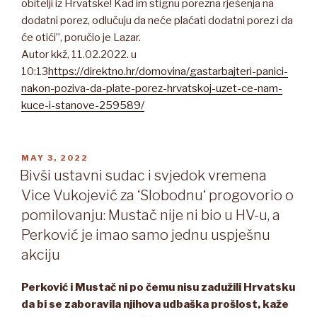
obitelji iz Hrvatske! Kad im stignu porezna rješenja na
dodatni porez, odlučuju da neće plaćati dodatni porez i da
će otići”, poručio je Lazar.
Autor kkž, 11.02.2022. u
10:13
https://direktno.hr/domovina/gastarbajteri-panici-
nakon-poziva-da-plate-porez-hrvatskoj-uzet-ce-nam-
kuce-i-stanove-259589/
POSTED
MAY 3, 2022
ON
Bivši ustavni sudac i svjedok vremena
Vice Vukojević za ‘Slobodnu‘ progovorio o
pomilovanju: Mustač nije ni bio u HV-u, a
Perković je imao samo jednu uspješnu
akciju
Perković i Mustač ni po čemu nisu zadužili Hrvatsku
da bi se zaboravila njihova udbaška prošlost, kaže