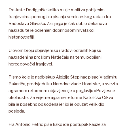
Fra Ante Dodig piše koliko mu je molitva pobijenim
franjevcima pomogla u pisanju seminarskog rada o fra
Radoslavu Glavašu. Za njega je čak dobio dekanovu
nagradu te je ocijenjen doprinosom hrvatskoj
historiografiji.
U ovom broju objavljeni su i radovi odraslih koji su
nagrađeni na prošlom Natječaju na temu pobijeni
hercegovački franjevci.
Pismo koje je nadbiskup Alojzije Stepinac pisao Vladimiru
Bakariću, predsjedniku Narodne vlade Hrvatske, u svezi s
agrarnom reformom objavljeno je u poglavlju »Povijesne
okolnosti«. Za vrijeme agrarne reforme Katolička Crkva
bila je posebno pogođena jer joj je oduzet velik dio
posjeda.
Fra Antonio Petric piše kako ide postupak kauze za