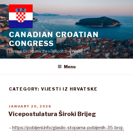
Skip
to
content
CANADIAN CROATIAN
CONGRESS
Uniting Croatians throughout the World
Menu
CATEGORY:
VIJESTI IZ HRVATSKE
POSTED
JANUARY 20, 2026
ON
Vicepostulatura Široki Brijeg
–
https://pobijeni.info/glasilo-stopama-pobijenih-35-broj-