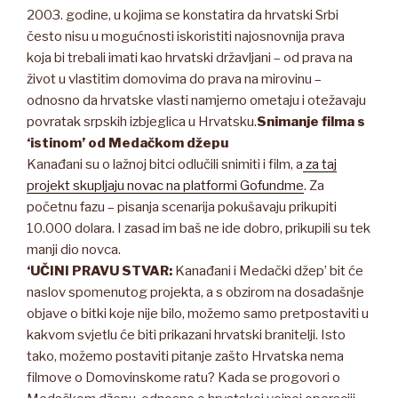
2003. godine, u kojima se konstatira da hrvatski Srbi
često nisu u mogućnosti iskoristiti najosnovnija prava
koja bi trebali imati kao hrvatski državljani – od prava na
život u vlastitim domovima do prava na mirovinu –
odnosno da hrvatske vlasti namjerno ometaju i otežavaju
povratak srpskih izbjeglica u Hrvatsku.
Snimanje filma s
‘istinom’ od Medačkom džepu
Kanađani su o lažnoj bitci odlučili snimiti i film, a
za taj
projekt skupljaju novac na platformi Gofundme
. Za
početnu fazu – pisanja scenarija pokušavaju prikupiti
10.000 dolara. I zasad im baš ne ide dobro, prikupili su tek
manji dio novca.
‘UČINI PRAVU STVAR:
Kanađani i Medački džep’ bit će
naslov spomenutog projekta, a s obzirom na dosadašnje
objave o bitki koje nije bilo, možemo samo pretpostaviti u
kakvom svjetlu će biti prikazani hrvatski branitelji. Isto
tako, možemo postaviti pitanje zašto Hrvatska nema
filmove o Domovinskome ratu? Kada se progovori o