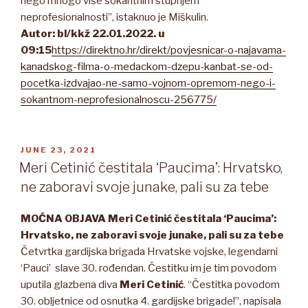
nego mnogo više šokantnim stupnjem
neprofesionalnosti”, istaknuo je Miškulin.
Autor: bl/kkž 22.01.2022. u
09:15
https://direktno.hr/direkt/povjesnicar-o-najavama-
kanadskog-filma-o-medackom-dzepu-kanbat-se-od-
pocetka-izdvajao-ne-samo-vojnom-opremom-nego-i-
sokantnom-neprofesionalnoscu-256775/
POSTED
JUNE 23, 2021
ON
Meri Cetinić čestitala ‘Paucima’: Hrvatsko,
ne zaboravi svoje junake, pali su za tebe
MOĆNA OBJAVA Meri Cetinić čestitala ‘Paucima’:
Hrvatsko, ne zaboravi svoje junake, pali su za tebe
Četvrtka gardijska brigada Hrvatske vojske, legendarni
‘Pauci’ slave 30. rođendan. Čestitku im je tim povodom
uputila glazbena diva
Meri Cetinić
. “Čestitka povodom
30. obljetnice od osnutka 4. gardijske brigade!”, napisala