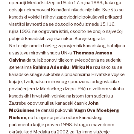
operaciji Medački džep od 9. do 17. rujna 1993., kako ga
opisuju neimenovani Kanađani, nikada nije bilo. Sve što su
kanadski vojnici i njihovi zapovjednici pokušavali prikazati
vlastitoj javnosti da se dogodilo noću između 15. i 16.
rujna 1993. ne odgovara istini, osobito ne onoj o najvećoj
pobjedi kanadskih vojnika nakon Korejskog rata.
No to nije omelo bivšeg zapovjednik kanadskog bataljuna
u sastavu mirovnih snaga UN-a
Thomasa Jamesa
Calvina
da tu laž ponovi tijekom svjedočenja na suđenju
generalima
Rahimu Ademiju
i
Mirku Norcu
kako su se
kanadske snage sukobile s pripadnicima Hrvatske vojske
koja je, tvrdi, nakon mirovnog sporazuma odugovlačila s
povlačenjem iz Medačkog džepa. Priču o velikom sukobu
kanadskih i hrvatskih vojnika na istom tom suđenju u
Zagrebu opovrgnuli su kanadski časnik
John
McGuinnes
te danski pukovnik
Vagn Ove Moebjerg
Nielsen
, no to nije spriječilo odbor kanadskog
parlamenta koji je proveo 1998. istragu o navodnom
okršaju kod Medaka da 2002. za “iznimno služenje