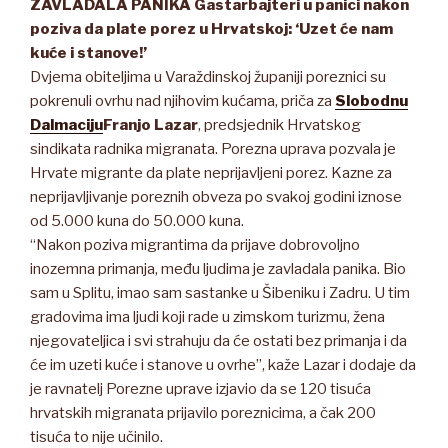
ZAVLADALA PANIKA Gastarbajteri u panici nakon
poziva da plate porez u Hrvatskoj: ‘Uzet će nam
kuće i stanove!’
Dvjema obiteljima u Varaždinskoj županiji poreznici su
pokrenuli ovrhu nad njihovim kućama, priča za
Slobodnu
Dalmaciju
Franjo Lazar
, predsjednik Hrvatskog
sindikata radnika migranata. Porezna uprava pozvala je
Hrvate migrante da plate neprijavljeni porez. Kazne za
neprijavljivanje poreznih obveza po svakoj godini iznose
od 5.000 kuna do 50.000 kuna.
“Nakon poziva migrantima da prijave dobrovoljno
inozemna primanja, među ljudima je zavladala panika. Bio
sam u Splitu, imao sam sastanke u Šibeniku i Zadru. U tim
gradovima ima ljudi koji rade u zimskom turizmu, žena
njegovateljica i svi strahuju da će ostati bez primanja i da
će im uzeti kuće i stanove u ovrhe”, kaže Lazar i dodaje da
je ravnatelj Porezne uprave izjavio da se 120 tisuća
hrvatskih migranata prijavilo poreznicima, a čak 200
tisuća to nije učinilo.