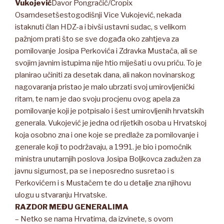
Vukojević
Davor Pongračić/Cropix
Osamdesetšestogodišnji Vice Vukojević, nekada
istaknuti član HDZ-a i bivši ustavni sudac, s velikom
pažnjom prati što se sve događa oko zahtjeva za
pomilovanje Josipa Perkovića i Zdravka Mustača, ali se
svojim javnim istupima nije htio miješati u ovu priču. To je
planirao učiniti za desetak dana, ali nakon novinarskog
nagovaranja pristao je malo ubrzati svoj umirovljenički
ritam, te nam je dao svoju procjenu ovog apela za
pomilovanje koji je potpisalo i šest umirovljenih hrvatskih
generala. Vukojević je jedna od rijetkih osoba u Hrvatskoj
koja osobno zna i one koje se predlaže za pomilovanje i
generale koji to podržavaju, a 1991. je bio i pomoćnik
ministra unutarnjih poslova Josipa Boljkovca zadužen za
javnu sigurnost, pa se i neposredno susretao i s
Perkovićem i s Mustačem te do u detalje zna njihovu
ulogu u stvaranju Hrvatske.
RAZDOR MEĐU GENERALIMA
– Netko se nama Hrvatima, da izvinete, s ovom