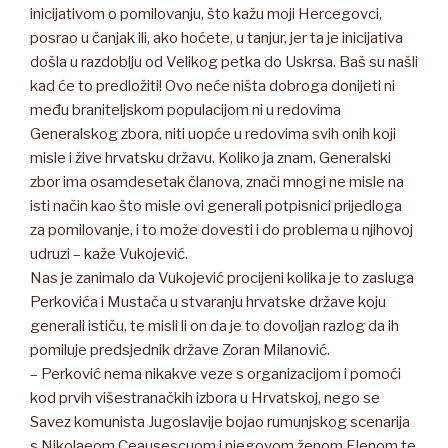
inicijativom o pomilovanju, što kažu moji Hercegovci,
posrao u čanjak ili, ako hoćete, u tanjur, jer ta je inicijativa
došla u razdoblju od Velikog petka do Uskrsa. Baš su našli
kad će to predložiti! Ovo neće ništa dobroga donijeti ni
među braniteljskom populacijom ni u redovima
Generalskog zbora, niti uopće u redovima svih onih koji
misle i žive hrvatsku državu. Koliko ja znam, Generalski
zbor ima osamdesetak članova, znači mnogi ne misle na
isti način kao što misle ovi generali potpisnici prijedloga
za pomilovanje, i to može dovesti i do problema u njihovoj
udruzi – kaže Vukojević.
Nas je zanimalo da Vukojević procijeni kolika je to zasluga
Perkovića i Mustača u stvaranju hrvatske države koju
generali ističu, te misli li on da je to dovoljan razlog da ih
pomiluje predsjednik države Zoran Milanović.
– Perković nema nikakve veze s organizacijom i pomoći
kod prvih višestranačkih izbora u Hrvatskoj, nego se
Savez komunista Jugoslavije bojao rumunjskog scenarija
s Nikolaeom Ceausescuom i njegovom ženom Elenom te