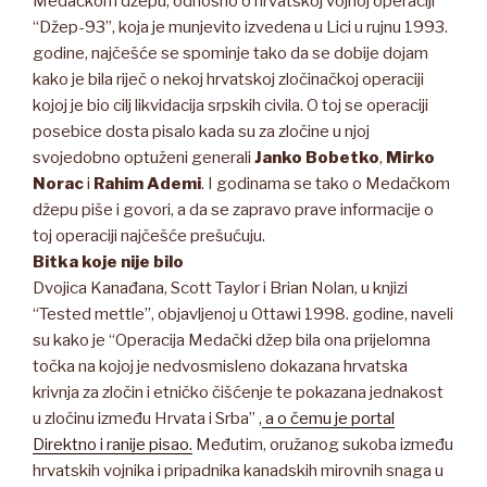
Medačkom džepu, odnosno o hrvatskoj vojnoj operaciji
“Džep-93”, koja je munjevito izvedena u Lici u rujnu 1993.
godine, najčešće se spominje tako da se dobije dojam
kako je bila riječ o nekoj hrvatskoj zločinačkoj operaciji
kojoj je bio cilj likvidacija srpskih civila. O toj se operaciji
posebice dosta pisalo kada su za zločine u njoj
svojedobno optuženi generali
Janko Bobetko
,
Mirko
Norac
i
Rahim Ademi
. I godinama se tako o Medačkom
džepu piše i govori, a da se zapravo prave informacije o
toj operaciji najčešće prešućuju.
Bitka koje nije bilo
Dvojica Kanađana, Scott Taylor i Brian Nolan, u knjizi
“Tested mettle”, objavljenoj u Ottawi 1998. godine, naveli
su kako je “Operacija Medački džep bila ona prijelomna
točka na kojoj je nedvosmisleno dokazana hrvatska
krivnja za zločin i etničko čišćenje te pokazana jednakost
u zločinu između Hrvata i Srba” ,
a o čemu je portal
Direktno i ranije pisao.
Međutim, oružanog sukoba između
hrvatskih vojnika i pripadnika kanadskih mirovnih snaga u