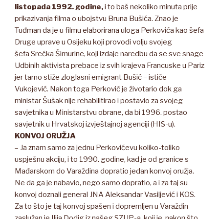
listopada 1992. godine,
i to baš nekoliko minuta prije
prikazivanja filma o ubojstvu Bruna Bušića. Znao je
Tuđman da je u filmu elaborirana uloga Perkovića kao šefa
Druge uprave u Osijeku koji provodi volju svojeg
šefa Srećka Šimurine, koji izdaje naredbu da se sve snage
Udbinih aktivista prebace iz svih krajeva Francuske u Pariz
jer tamo stiže zloglasni emigrant Bušić – ističe
Vukojević. Nakon toga Perković je životario dok ga
ministar Šušak nije rehabilitirao i postavio za svojeg
savjetnika u Ministarstvu obrane, da bi 1996. postao
savjetnik u Hrvatskoj izvještajnoj agenciji (HIS-u).
KONVOJ ORUŽJA
– Ja znam samo za jednu Perkovićevu koliko-toliko
uspješnu akciju, i to 1990. godine, kad je od granice s
Mađarskom do Varaždina dopratio jedan konvoj oružja.
Ne da ga je nabavio, nego samo dopratio, a i za taj su
konvoj doznali general JNA Aleksandar Vasiljević i KOS.
Za to što je taj konvoj spašen i dopremljen u Varaždin
zaslužan je Ilija Dodig iz našeg SZUP-a, koji je, nakon što