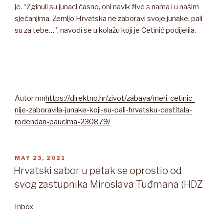
je. “Zginuli su junaci časno, oni navik žive s nama i u našim
sjećanjima. Zemljo Hrvatska ne zaboravi svoje junake, pali
su za tebe…”, navodi se u kolažu koji je Cetinić podijelila.
Autor mn
https://direktno.hr/zivot/zabava/meri-cetinic-
nije-zaboravila-junake-koji-su-pali-hrvatsku-cestitala-
rodendan-paucima-230879/
POSTED
MAY 23, 2021
ON
Hrvatski sabor u petak se oprostio od
svog zastupnika Miroslava Tuđmana (HDZ
Inbox