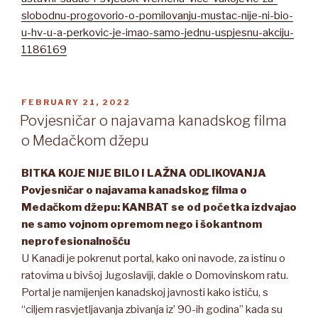
slobodnu-progovorio-o-pomilovanju-mustac-nije-ni-bio-
u-hv-u-a-perkovic-je-imao-samo-jednu-uspjesnu-akciju-
1186169
POSTED
FEBRUARY 21, 2022
ON
Povjesničar o najavama kanadskog filma
o Medačkom džepu
BITKA KOJE NIJE BILO I LAŽNA ODLIKOVANJA
Povjesničar o najavama kanadskog filma o
Medačkom džepu: KANBAT se od početka izdvajao
ne samo vojnom opremom nego i šokantnom
neprofesionalnošću
U Kanadi je pokrenut portal, kako oni navode, za istinu o
ratovima u bivšoj Jugoslaviji, dakle o Domovinskom ratu.
Portal je namijenjen kanadskoj javnosti kako ističu, s
“ciljem rasvjetljavanja zbivanja iz’ 90-ih godina” kada su