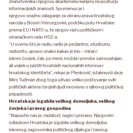
znanstvenika i njegovu akademsku karijeru na području
informacijskih znanosti. Spomenuo je i
njegovo snažno zalaganje za obranu prava hrvatskog
naroda u Bosni i Hercegovini, podršku putu Hrvatske
prema EU i NATO-u, te njegov rad u političkom i
stranačkom radu HDZ-a.
“U svemu što je radio, radio je pedantno, studiozno,
razborito, upravo onako kakav je bio – miran i
iskren čovjek, čak, po meni, možda i previše samozatajan,
ali uvijek u zaštiti hrvatskih nacionalnih interesa i
hrvatskog identiteta”, rekao je Plenković, istaknuvši da je
Miro Tuđman zbog toga uživao veliko poštovanje svih
političkih aktera i brojnih ljudi neovisno o njihovoj političkoj
pripadnosti.
Hrvatska je izgubila velikog domoljuba, velikog
čovjeka i pravog gospodina
“Napustio nas je, nažalost, naglo i prerano. Njegovim
odlaskom Hrvatska je izgubila velikog domoljuba,
iskrenog zagovornika političkog dijaloga i časnog