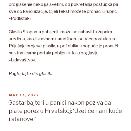
proglašenje nekoga svetim, od pokretanja postupka pa
sve do kanonizacije. Cijeli tekst možete pronaći u rubrici
»Podlistak«.
Glasilo Stopama pobijenih može se nabaviti u župnim
uredima, kao i izravnom narudžbom od Vicepostulature.
Prijašnje brojeve glasila, u pdf obliku, moguće je pronaći
na stranicama portala pobijeni.info, u poglavlju
»Izdavaštvo«.
Pogledajte dio glasila
POSTED
MAY 17, 2022
ON
Gastarbajteri u panici nakon poziva da
plate porez u Hrvatskoj: ‘Uzet će nam kuće
i stanove!’