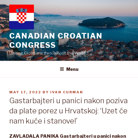
Skip
to
content
CANADIAN CROATIAN
CONGRESS
Uniting Croatians throughout the World
Menu
POSTED
MAY 17, 2022
BY
IVAN CURMAN
ON
Gastarbajteri u panici nakon poziva
da plate porez u Hrvatskoj: ‘Uzet će
nam kuće i stanove!’
ZAVLADALA PANIKA Gastarbajteri u panici nakon