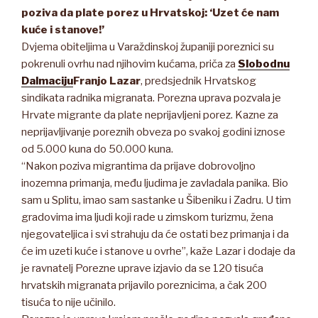
poziva da plate porez u Hrvatskoj: ‘Uzet će nam
kuće i stanove!’
Dvjema obiteljima u Varaždinskoj županiji poreznici su
pokrenuli ovrhu nad njihovim kućama, priča za
Slobodnu
Dalmaciju
Franjo Lazar
, predsjednik Hrvatskog
sindikata radnika migranata. Porezna uprava pozvala je
Hrvate migrante da plate neprijavljeni porez. Kazne za
neprijavljivanje poreznih obveza po svakoj godini iznose
od 5.000 kuna do 50.000 kuna.
“Nakon poziva migrantima da prijave dobrovoljno
inozemna primanja, među ljudima je zavladala panika. Bio
sam u Splitu, imao sam sastanke u Šibeniku i Zadru. U tim
gradovima ima ljudi koji rade u zimskom turizmu, žena
njegovateljica i svi strahuju da će ostati bez primanja i da
će im uzeti kuće i stanove u ovrhe”, kaže Lazar i dodaje da
je ravnatelj Porezne uprave izjavio da se 120 tisuća
hrvatskih migranata prijavilo poreznicima, a čak 200
tisuća to nije učinilo.