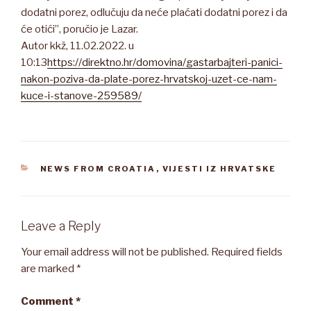
dodatni porez, odlučuju da neće plaćati dodatni porez i da
će otići”, poručio je Lazar.
Autor kkž, 11.02.2022. u
10:13
https://direktno.hr/domovina/gastarbajteri-panici-
nakon-poziva-da-plate-porez-hrvatskoj-uzet-ce-nam-
kuce-i-stanove-259589/
CATEGORIES
NEWS FROM CROATIA
,
VIJESTI IZ HRVATSKE
Leave a Reply
Your email address will not be published.
Required fields
are marked
*
Comment
*