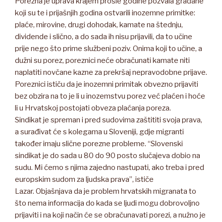
Porezna je uprava krajem prošle godine pozvala građane
koji su te i prijašnjih godina ostvarili inozemne primitke:
plaće, mirovine, drugi dohodak, kamate na štednju,
dividende i slično, a do sada ih nisu prijavili, da to učine
prije nego što prime službeni poziv. Onima koji to učine, a
dužni su porez, poreznici neće obračunati kamate niti
naplatiti novčane kazne za prekršaj nepravodobne prijave.
Poreznici ističu da je inozemni primitak obvezno prijaviti
bez obzira na to je li u inozemstvu porez već plaćen i hoće
li u Hrvatskoj postojati obveza plaćanja poreza.
Sindikat je spreman i pred sudovima zaštititi svoja prava,
a surađivat će s kolegama u Sloveniji, gdje migranti
također imaju slične porezne probleme. “Slovenski
sindikat je do sada u 80 do 90 posto slučajeva dobio na
sudu. Mi ćemo s njima zajedno nastupati, ako treba i pred
europskim sudom za ljudska prava”, ističe
Lazar. Objašnjava da je problem hrvatskih migranata to
što nema informacija do kada se ljudi mogu dobrovoljno
prijaviti i na koji način će se obračunavati porezi, a nužno je