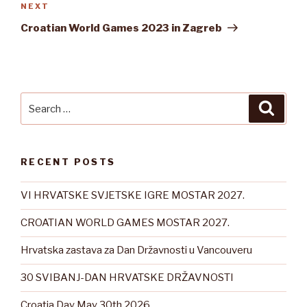
Next
NEXT
Post
Croatian World Games 2023 in Zagreb
Search
Searc
for:
RECENT POSTS
VI HRVATSKE SVJETSKE IGRE MOSTAR 2027.
CROATIAN WORLD GAMES MOSTAR 2027.
Hrvatska zastava za Dan Državnosti u Vancouveru
30 SVIBANJ-DAN HRVATSKE DRŽAVNOSTI
Croatia Day May 30th 2026