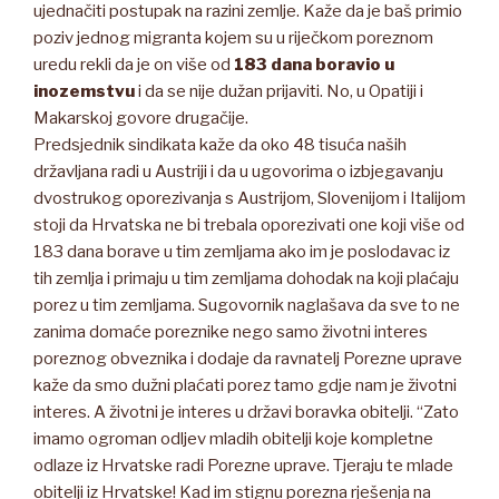
ujednačiti postupak na razini zemlje. Kaže da je baš primio
poziv jednog migranta kojem su u riječkom poreznom
uredu rekli da je on više od
183 dana boravio u
inozemstvu
i da se nije dužan prijaviti. No, u Opatiji i
Makarskoj govore drugačije.
Predsjednik sindikata kaže da oko 48 tisuća naših
državljana radi u Austriji i da u ugovorima o izbjegavanju
dvostrukog oporezivanja s Austrijom, Slovenijom i Italijom
stoji da Hrvatska ne bi trebala oporezivati one koji više od
183 dana borave u tim zemljama ako im je poslodavac iz
tih zemlja i primaju u tim zemljama dohodak na koji plaćaju
porez u tim zemljama. Sugovornik naglašava da sve to ne
zanima domaće poreznike nego samo životni interes
poreznog obveznika i dodaje da ravnatelj Porezne uprave
kaže da smo dužni plaćati porez tamo gdje nam je životni
interes. A životni je interes u državi boravka obitelji. “Zato
imamo ogroman odljev mladih obitelji koje kompletne
odlaze iz Hrvatske radi Porezne uprave. Tjeraju te mlade
obitelji iz Hrvatske! Kad im stignu porezna rješenja na