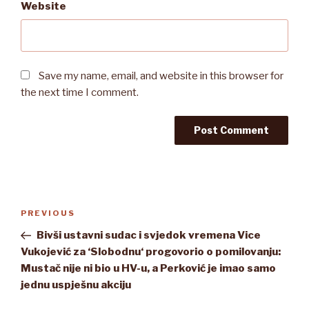
Website
Save my name, email, and website in this browser for
the next time I comment.
Post
Previous
PREVIOUS
navigation
Post
Bivši ustavni sudac i svjedok vremena Vice
Vukojević za ‘Slobodnu‘ progovorio o pomilovanju:
Mustač nije ni bio u HV-u, a Perković je imao samo
jednu uspješnu akciju