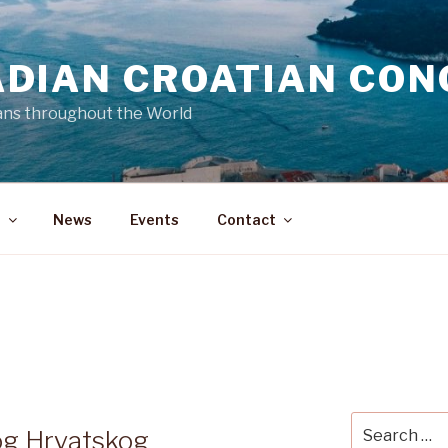
DIAN CROATIAN CON
ans throughout the World
a
News
Events
Contact
5
Search
og Hrvatskog
for: