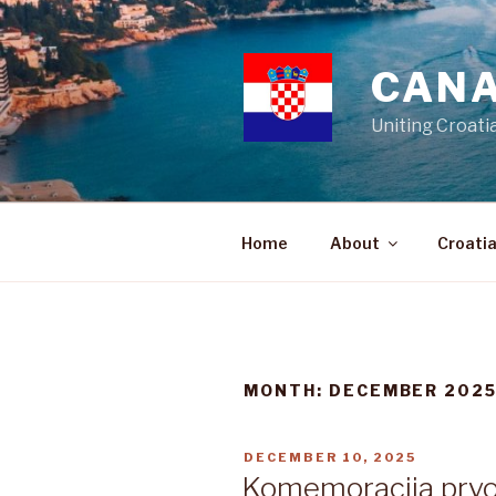
Skip
to
content
CANA
Uniting Croati
Home
About
Croati
MONTH:
DECEMBER 202
POSTED
DECEMBER 10, 2025
ON
Komemoracija prv