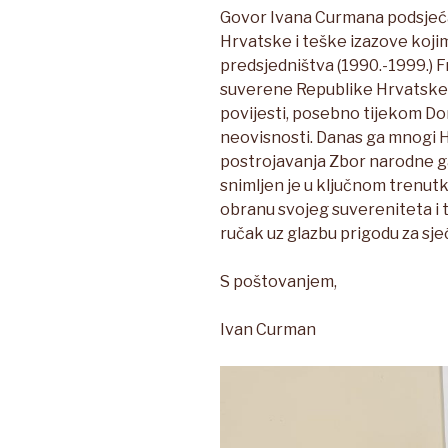
Govor Ivana Curmana podsjeća
Hrvatske i teške izazove koji
predsjedništva (1990.-1999.) 
suverene Republike Hrvatske, 
povijesti, posebno tijekom Do
neovisnosti. Danas ga mnogi Hr
postrojavanja Zbor narodne ga
snimljen je u ključnom trenut
obranu svojeg suvereniteta i te
ručak uz glazbu prigodu za sje
S poštovanjem,
Ivan Curman