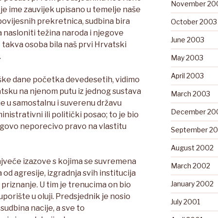
November 20
 je ime zauvijek upisano u temelje naše
povijesnih prekretnica, sudbina bira
October 2003
 nasloniti težina naroda i njegove
June 2003
 takva osoba bila naš prvi Hrvatski
.
May 2003
April 2003
eške dane početka devedesetih, vidimo
atsku na njenom putu iz jednog sustava
March 2003
cije u samostalnu i suverenu državu
December 20
istrativni ili politički posao; to je bio
jegovo neporecivo pravo na vlastitu
September 2
August 2002
ajveće izazove s kojima se suvremena
March 2002
od agresije, izgradnja svih institucija
January 2002
priznanje. U tim je trenucima on bio
 uporište u oluji. Predsjednik je nosio
July 2001
 sudbina nacije, a sve to