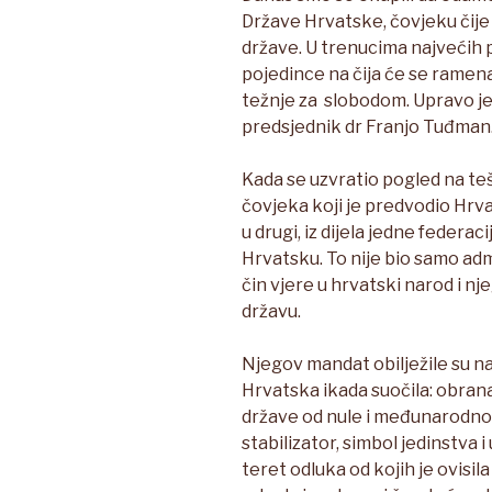
Države Hrvatske, čovjeku čije
države. U trenucima najvećih 
pojedince na čija će se ramena
težnje za slobodom. Upravo je
predsjednik dr Franjo Tuđman
Kada se uzvratio pogled na t
čovjeka koji je predvodio Hrv
u drugi, iz dijela jedne federa
Hrvatsku. To nije bio samo admin
čin vjere u hrvatski narod i n
državu.
Njegov mandat obilježile su n
Hrvatska ikada suočila: obrana 
države od nule i međunarodno 
stabilizator, simbol jedinstva i
teret odluka od kojih je ovisila