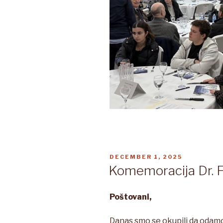
POSTED
DECEMBER 1, 2025
ON
Komemoracija Dr. 
Poštovani,
Danas smo se okupili da odam