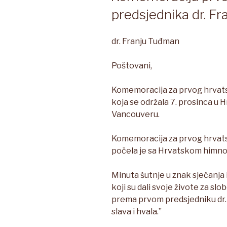
predsjednika dr. F
dr. Franju Tuđman
Poštovani,
Komemoracija za prvog hrvats
koja se održala 7. prosinca u H
Vancouveru.
Komemoracija za prvog hrvat
počela je sa Hrvatskom himno
Minuta šutnje u znak sjećanja
koji su dali svoje živote za s
prema prvom predsjedniku dr. 
slava i hvala.”