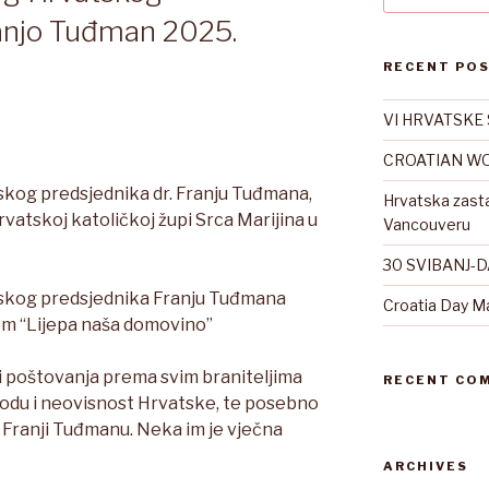
ranjo Tuđman 2025.
RECENT PO
VI HRVATSKE 
CROATIAN WO
kog predsjednika dr. Franju Tuđmana,
Hrvatska zast
rvatskoj katoličkoj župi Srca Marijina u
Vancouveru
30 SVIBANJ-
skog predsjednika Franju Tuđmana
Croatia Day M
m “Lijepa naša domovino”
 i poštovanja prema svim braniteljima
RECENT CO
lobodu i neovisnost Hrvatske, te posebno
Franji Tuđmanu. Neka im je vječna
ARCHIVES