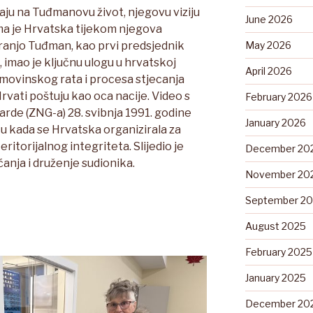
ju na Tuđmanovu život, njegovu viziju
June 2026
ma je Hrvatska tijekom njegova
Franjo Tuđman, kao prvi predsjednik
May 2026
imao je ključnu ulogu u hrvatskoj
April 2026
movinskog rata i procesa stjecanja
vati poštuju kao oca nacije. Video s
February 2026
rde (ZNG-a) 28. svibnja 1991. godine
January 2026
ku kada se Hrvatska organizirala za
ritorijalnog integriteta. Slijedio je
December 20
ćanja i druženje sudionika.
November 20
September 2
August 2025
February 2025
January 2025
December 20