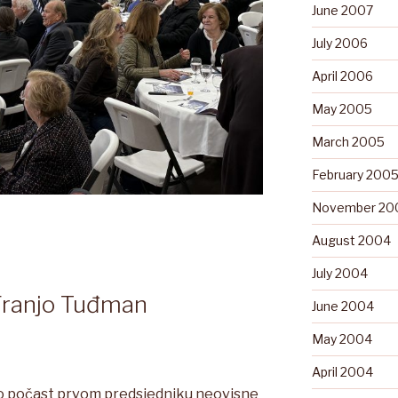
June 2007
July 2006
April 2006
May 2005
March 2005
February 200
November 20
August 2004
July 2004
Franjo Tuđman
June 2004
May 2004
April 2004
o počast prvom predsjedniku neovisne