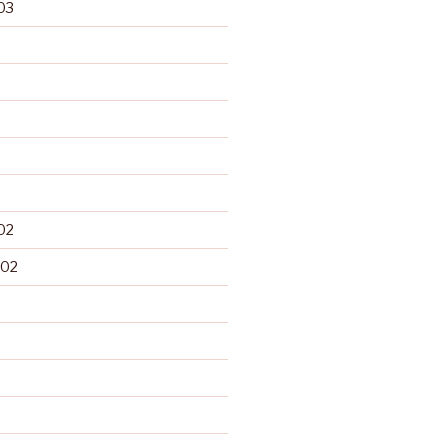
03
02
002