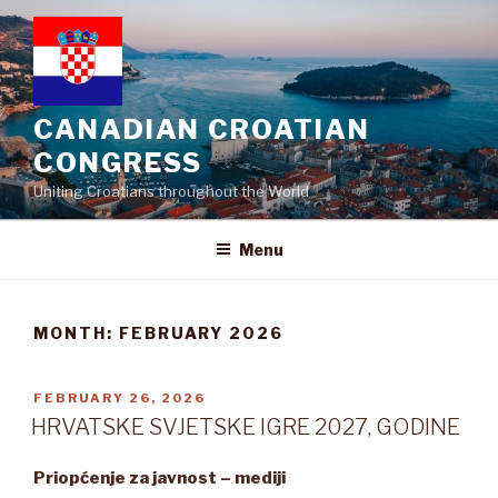
Skip
to
content
CANADIAN CROATIAN
CONGRESS
Uniting Croatians throughout the World
Menu
MONTH:
FEBRUARY 2026
POSTED
FEBRUARY 26, 2026
ON
HRVATSKE SVJETSKE IGRE 2027, GODINE
Priopćenje za javnost – mediji