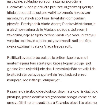
najvažnije, sukladno zdravom razumu, poručio je
Plenković. Vlada je odlučila preuzeti organizaciju jer nije
htjela dopustiti da ostane veliki jaz između hrvatskog
naroda, hrvatskih sportaša i hrvatskih domoljubnih
pjevača. Predsjednik Vlade Andrej Plenković istaknuo je
u izjavi novinarima da je Vlada, u skladu s Ustavom i
zakonima, najviše tijelo izvršne vlasti koje vodi unutarnju i
vanjsku politiku, ima jasne odgovornosti i radi ono što
svaka ozbiljna hrvatska Vlada treba raditi.
Politiku lijeve oporbe opisao je pritom kao prozirnu i
neutemeljenu, kao strategiju kaosa kojom u dvije i pol
godine žele uvjeriti ljude da u Hrvatskoj ništa ne valja i da
je situacija grozna, pa ponavljaju ”red fašizacije, red
korupcije, red inflacije i okupacije”.
Kazao je da je zbog ideološkog, dogmatskog i isključivog
pristupa, ljevica odlučila biti gospodar onoga kome će se
omogućiti ili ne omogućiti da u Zagrebu pjeva i to pjesme