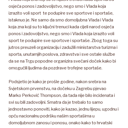
osjeća ponos i zadovoljstvo, nego smo i Vlada koja
izrazito voli sport te podupire sve sportove i sportaše,
istaknuo je. Ne samo da smo domoljubna Vlada i Vlada
koja zna koji su to ključni trenuci kada cijeli narod osjeća
ponos i zadovoljstvo, nego smo i Vlada koja izrazito voli
sport te podupire sve sportove i sportaše. Zbog toga su
jutros preuzeli organizaciju i zadužili ministarstva turizma i
sporta, unutarnjih poslova, zdravstva i sve ostale službe
da se na Trgu popodne organizira svečani doček kako bi
omogućili ljudima da pozdrave trofejne sportaše.
Podsjetio je kako je prošle godine, nakon srebra na
Svjetskom prvenstvu, na dočeku u Zagrebu pjevao
Marko Perković Thompson, da tada nije bilo incidenata i
svi su bili zadovoljni. Smatra da je trebalo to samo
jednostavno ponoviti, kako je kazao, jednu lijepu, ugodnu i
opću nacionalnu podršku našim sportašima u
domoljubnom zanosu i ponosu, onako kako to hrvatski