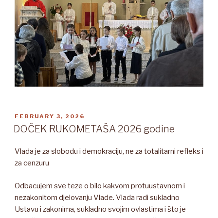
POSTED
FEBRUARY 3, 2026
ON
DOČEK RUKOMETAŠA 2026 godine
Vlada je za slobodu i demokraciju, ne za totalitarni refleks i
za cenzuru
Odbacujem sve teze o bilo kakvom protuustavnom i
nezakonitom djelovanju Vlade. Vlada radi sukladno
Ustavu i zakonima, sukladno svojim ovlastima i što je