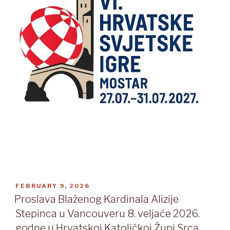
POSTED
FEBRUARY 9, 2026
ON
Proslava Blaženog Kardinala Alizije
Stepinca u Vancouveru 8. veljaće 2026.
godne u Hrvatskoj Katoličkoj Župi Srca