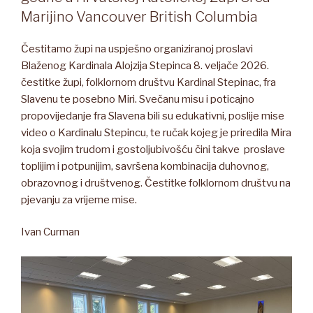
Marijino Vancouver British Columbia
Čestitamo župi na uspješno organiziranoj proslavi
Blaženog Kardinala Alojzija Stepinca 8. veljače 2026.
čestitke župi, folklornom društvu Kardinal Stepinac, fra
Slavenu te posebno Miri. Svečanu misu i poticajno
propovijedanje fra Slavena bili su edukativni, poslije mise
video o Kardinalu Stepincu, te ručak kojeg je priredila Mira
koja svojim trudom i gostoljubivošću čini takve proslave
toplijim i potpunijim, savršena kombinacija duhovnog,
obrazovnog i društvenog. Čestitke folklornom društvu na
pjevanju za vrijeme mise.
Ivan Curman