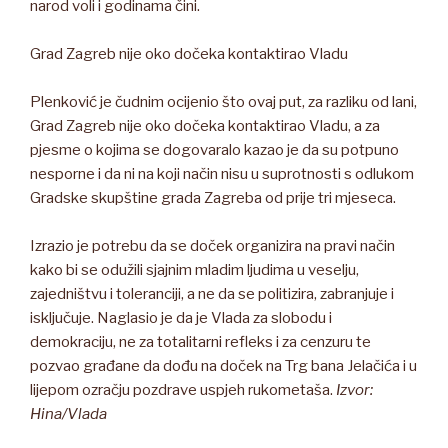
narod voli i godinama čini.
Grad Zagreb nije oko dočeka kontaktirao Vladu
Plenković je čudnim ocijenio što ovaj put, za razliku od lani,
Grad Zagreb nije oko dočeka kontaktirao Vladu, a za
pjesme o kojima se dogovaralo kazao je da su potpuno
nesporne i da ni na koji način nisu u suprotnosti s odlukom
Gradske skupštine grada Zagreba od prije tri mjeseca.
Izrazio je potrebu da se doček organizira na pravi način
kako bi se odužili sjajnim mladim ljudima u veselju,
zajedništvu i toleranciji, a ne da se politizira, zabranjuje i
isključuje. Naglasio je da je Vlada za slobodu i
demokraciju, ne za totalitarni refleks i za cenzuru te
pozvao građane da dođu na doček na Trg bana Jelačića i u
lijepom ozračju pozdrave uspjeh rukometaša.
Izvor:
Hina/Vlada