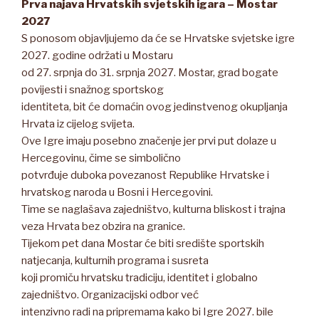
Prva najava Hrvatskih svjetskih igara – Mostar
2027
S ponosom objavljujemo da će se Hrvatske svjetske igre
2027. godine održati u Mostaru
od 27. srpnja do 31. srpnja 2027. Mostar, grad bogate
povijesti i snažnog sportskog
identiteta, bit će domaćin ovog jedinstvenog okupljanja
Hrvata iz cijelog svijeta.
Ove Igre imaju posebno značenje jer prvi put dolaze u
Hercegovinu, čime se simbolično
potvrđuje duboka povezanost Republike Hrvatske i
hrvatskog naroda u Bosni i Hercegovini.
Time se naglašava zajedništvo, kulturna bliskost i trajna
veza Hrvata bez obzira na granice.
Tijekom pet dana Mostar će biti središte sportskih
natjecanja, kulturnih programa i susreta
koji promiču hrvatsku tradiciju, identitet i globalno
zajedništvo. Organizacijski odbor već
intenzivno radi na pripremama kako bi Igre 2027. bile