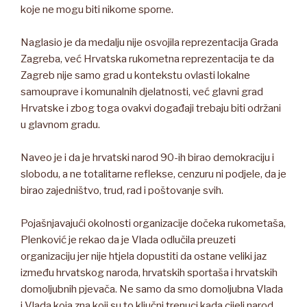
koje ne mogu biti nikome sporne.
Naglasio je da medalju nije osvojila reprezentacija Grada
Zagreba, već Hrvatska rukometna reprezentacija te da
Zagreb nije samo grad u kontekstu ovlasti lokalne
samouprave i komunalnih djelatnosti, već glavni grad
Hrvatske i zbog toga ovakvi događaji trebaju biti održani
u glavnom gradu.
Naveo je i da je hrvatski narod 90-ih birao demokraciju i
slobodu, a ne totalitarne reflekse, cenzuru ni podjele, da je
birao zajedništvo, trud, rad i poštovanje svih.
Pojašnjavajući okolnosti organizacije dočeka rukometaša,
Plenković je rekao da je Vlada odlučila preuzeti
organizaciju jer nije htjela dopustiti da ostane veliki jaz
između hrvatskog naroda, hrvatskih sportaša i hrvatskih
domoljubnih pjevača. Ne samo da smo domoljubna Vlada
i Vlada koja zna koji su to ključni trenuci kada cijeli narod