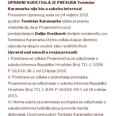
UPRAVNI SUD
STIGLA JE PRESUDA Tomislav
Karamarko nije bio u sukobu interesa!
Presudom Upravnog suda od 24 veljače 2021
godine
Tomislav Karamarko
dobio je pravnu
statisfakciju da je Povjerenstvo pod
predsjedanjem
Dalije Orešković
donijelo nezakonitu i po
Tomislava Karamarka štetnu odluku koja je direktno
utjecala na njegov osobni, tako i politički život.
Upravni sud navodi u svojoj presudi:
I. Poništava se odluka Povjerenstva za odlučivanje o
sukobu interesa Republike Hrvatske Broj: 711-1-1008-
P-163/16-36-1 od 15 lipnja 2016.
II. Poništava se odluka o pokretanju postupka
Povjerenstva za odlučivanje o sukobu interesa Republike
Hrvatske Broj: 711-1-834-P-163/16-09-1 od 18 svibnja
2015.
III. Nema uvjeta za pokretanje postupka za odlučivanje o
sukobu interesa tužitelja zbog povrede načela
djelovanja. Ovom presudom Tomislav Karamarko nema