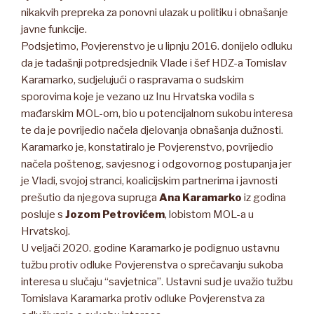
nikakvih prepreka za ponovni ulazak u politiku i obnašanje
javne funkcije.
Podsjetimo, Povjerenstvo je u lipnju 2016. donijelo odluku
da je tadašnji potpredsjednik Vlade i šef HDZ-a Tomislav
Karamarko, sudjelujući o raspravama o sudskim
sporovima koje je vezano uz Inu Hrvatska vodila s
mađarskim MOL-om, bio u potencijalnom sukobu interesa
te da je povrijedio načela djelovanja obnašanja dužnosti.
Karamarko je, konstatiralo je Povjerenstvo, povrijedio
načela poštenog, savjesnog i odgovornog postupanja jer
je Vladi, svojoj stranci, koalicijskim partnerima i javnosti
prešutio da njegova supruga
Ana Karamarko
iz godina
posluje s
Jozom Petrovićem
, lobistom MOL-a u
Hrvatskoj.
U veljači 2020. godine Karamarko je podignuo ustavnu
tužbu protiv odluke Povjerenstva o sprečavanju sukoba
interesa u slučaju “savjetnica”. Ustavni sud je uvažio tužbu
Tomislava Karamarka protiv odluke Povjerenstva za