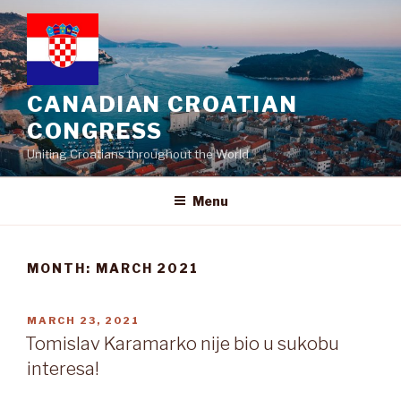
Skip
to
content
CANADIAN CROATIAN
CONGRESS
Uniting Croatians throughout the World
Menu
MONTH:
MARCH 2021
POSTED
MARCH 23, 2021
ON
Tomislav Karamarko nije bio u sukobu
interesa!