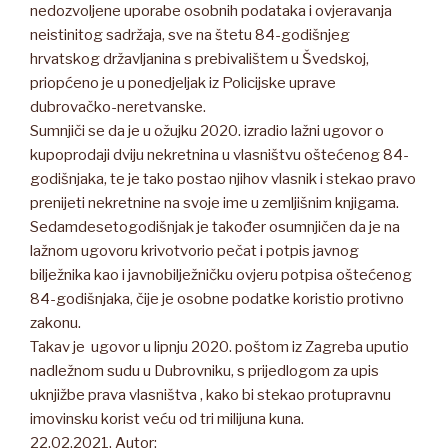
nedozvoljene uporabe osobnih podataka i ovjeravanja
neistinitog sadržaja, sve na štetu 84-godišnjeg
hrvatskog državljanina s prebivalištem u Švedskoj,
priopćeno je u ponedjeljak iz Policijske uprave
dubrovačko-neretvanske.
Sumnjiči se da je u ožujku 2020. izradio lažni ugovor o
kupoprodaji dviju nekretnina u vlasništvu oštećenog 84-
godišnjaka, te je tako postao njihov vlasnik i stekao pravo
prenijeti nekretnine na svoje ime u zemljišnim knjigama.
Sedamdesetogodišnjak je također osumnjičen da je na
lažnom ugovoru krivotvorio pečat i potpis javnog
bilježnika kao i javnobilježničku ovjeru potpisa oštećenog
84-godišnjaka, čije je osobne podatke koristio protivno
zakonu.
Takav je ugovor u lipnju 2020. poštom iz Zagreba uputio
nadležnom sudu u Dubrovniku, s prijedlogom za upis
uknjižbe prava vlasništva , kako bi stekao protupravnu
imovinsku korist veću od tri milijuna kuna.
22.02.2021. Autor: