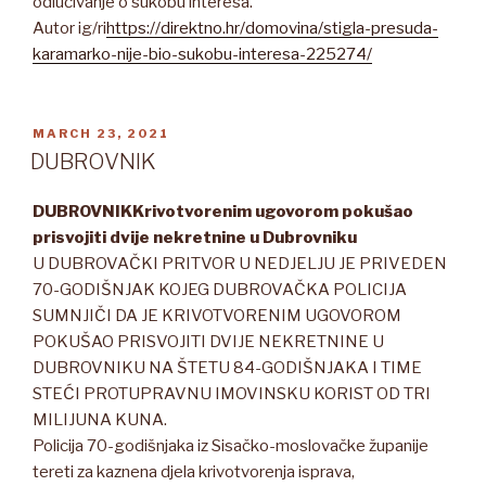
odlučivanje o sukobu interesa.
Autor ig/ri
https://direktno.hr/domovina/stigla-presuda-
karamarko-nije-bio-sukobu-interesa-225274/
POSTED
MARCH 23, 2021
ON
DUBROVNIK
DUBROVNIK
Krivotvorenim ugovorom pokušao
prisvojiti dvije nekretnine u Dubrovniku
U DUBROVAČKI PRITVOR U NEDJELJU JE PRIVEDEN
70-GODIŠNJAK KOJEG DUBROVAČKA POLICIJA
SUMNJIČI DA JE KRIVOTVORENIM UGOVOROM
POKUŠAO PRISVOJITI DVIJE NEKRETNINE U
DUBROVNIKU NA ŠTETU 84-GODIŠNJAKA I TIME
STEĆI PROTUPRAVNU IMOVINSKU KORIST OD TRI
MILIJUNA KUNA.
Policija 70-godišnjaka iz Sisačko-moslovačke županije
tereti za kaznena djela krivotvorenja isprava,