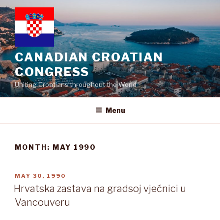
Skip
to
content
CANADIAN CROATIAN
CONGRESS
Uniting Croatians throughout the World
Menu
MONTH:
MAY 1990
POSTED
MAY 30, 1990
ON
Hrvatska zastava na gradsoj vjećnici u
Vancouveru