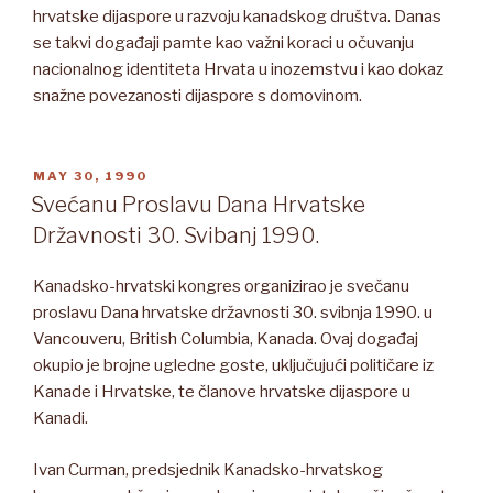
hrvatske dijaspore u razvoju kanadskog društva. Danas
se takvi događaji pamte kao važni koraci u očuvanju
nacionalnog identiteta Hrvata u inozemstvu i kao dokaz
snažne povezanosti dijaspore s domovinom.
POSTED
MAY 30, 1990
ON
Svećanu Proslavu Dana Hrvatske
Državnosti 30. Svibanj 1990.
Kanadsko-hrvatski kongres organizirao je svečanu
proslavu Dana hrvatske državnosti 30. svibnja 1990. u
Vancouveru, British Columbia, Kanada. Ovaj događaj
okupio je brojne ugledne goste, uključujući političare iz
Kanade i Hrvatske, te članove hrvatske dijaspore u
Kanadi.
Ivan Curman, predsjednik Kanadsko-hrvatskog