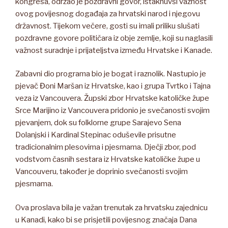
kongresa, održao je pozdravni govor, istaknuvši važnost
ovog povijesnog događaja za hrvatski narod i njegovu
državnost. Tijekom večere, gosti su imali priliku slušati
pozdravne govore političara iz obje zemlje, koji su naglasili
važnost suradnje i prijateljstva između Hrvatske i Kanade.
Zabavni dio programa bio je bogat i raznolik. Nastupio je
pjevač Đoni Maršan iz Hrvatske, kao i grupa Tvrtko i Tajna
veza iz Vancouvera. Župski zbor Hrvatske katoličke župe
Srce Marijino iz Vancouvera pridonio je svečanosti svojim
pjevanjem, dok su folklorne grupe Sarajevo Sena
Dolanjski i Kardinal Stepinac oduševile prisutne
tradicionalnim plesovima i pjesmama. Dječji zbor, pod
vodstvom časnih sestara iz Hrvatske katoličke župe u
Vancouveru, također je doprinio svečanosti svojim
pjesmama.
Ova proslava bila je važan trenutak za hrvatsku zajednicu
u Kanadi, kako bi se prisjetili povijesnog značaja Dana