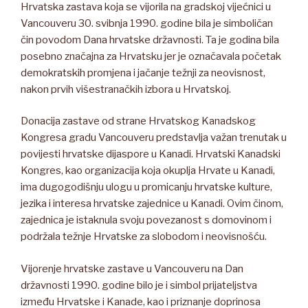
Hrvatska zastava koja se vijorila na gradskoj vijećnici u
Vancouveru 30. svibnja 1990. godine bila je simboličan
čin povodom Dana hrvatske državnosti. Ta je godina bila
posebno značajna za Hrvatsku jer je označavala početak
demokratskih promjena i jačanje težnji za neovisnost,
nakon prvih višestranačkih izbora u Hrvatskoj.
Donacija zastave od strane Hrvatskog Kanadskog
Kongresa gradu Vancouveru predstavlja važan trenutak u
povijesti hrvatske dijaspore u Kanadi. Hrvatski Kanadski
Kongres, kao organizacija koja okuplja Hrvate u Kanadi,
ima dugogodišnju ulogu u promicanju hrvatske kulture,
jezika i interesa hrvatske zajednice u Kanadi. Ovim činom,
zajednica je istaknula svoju povezanost s domovinom i
podržala težnje Hrvatske za slobodom i neovisnošću.
Vijorenje hrvatske zastave u Vancouveru na Dan
državnosti 1990. godine bilo je i simbol prijateljstva
između Hrvatske i Kanade, kao i priznanje doprinosa