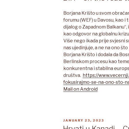
Borjana Krišto u svom obrać
forumu (WEF) u Davosu, kao i 
dijalog o Zapadnom Balkanu“, 
kao odgovor na globalnu krizu 
Više nego ikada prije svjesni
nas ujedinjuje, a ne na ono što 
Borjana Krišto i dodala da Bo
Berlinskom procesu kao teme
konkurentna i stabilna europ
društva.
https://www.vecernji.
fokusirajmo-se-na-ono-sto-n
Mail on Android
POSTED
JANUARY 23, 2023
ON
Hrvati u Kanadi – C