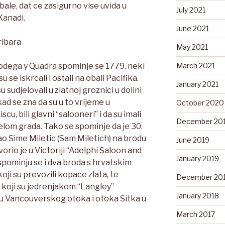
bale, dat ce zasigurno vise uvida u
July 2021
Kanadi.
June 2021
ribara
May 2021
dega y Quadra spominje se 1779. neki
March 2021
u se iskrcali i ostali na obali Pacifika.
January 2021
 sudjelovali u zlatnoj groznici u dolini
ad se zna da su u to vrijeme u
October 2020
scu, bili glavni “salooneri” i da su imali
December 20
jelom grada. Tako se spominje da je 30.
gao Sime Miletic (Sam Miletich) na brodu
June 2019
vorio je u Victoriji “Adelphi Saloon and
January 2019
 spominju se i dva broda s hrvatskim
koji su prevozili kopace zlata, te
December 20
 koji su jedrenjakom “Langley”
January 2018
dju Vancouverskog otoka i otoka Sitka u
March 2017