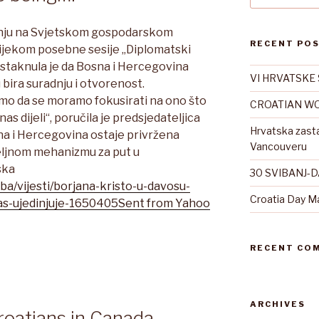
anju na Svjetskom gospodarskom
RECENT PO
tijekom posebne sesije „Diplomatski
istaknula je da Bosna i Hercegovina
VI HRVATSKE 
bira suradnju i otvorenost.
 smo da se moramo fokusirati na ono što
CROATIAN WO
nas dijeli“, poručila je predsjedateljica
Hrvatska zast
sna i Hercegovina ostaje privržena
Vancouveru
ljnom mehanizmu za put u
ska
30 SVIBANJ-
ba/vijesti/borjana-kristo-u-davosu-
Croatia Day M
as-ujedinjuje-1650405
Sent from Yahoo
RECENT CO
ARCHIVES
roatians in Canada