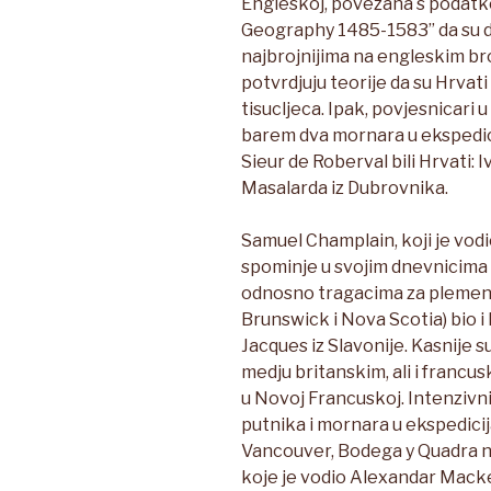
Engleskoj, povezana s podatkom
Geography 1485-1583” da su d
najbrojnijima na engleskim b
potvrdjuju teorije da su Hrvati
tisucljeca. Ipak, povjesnicari 
barem dva mornara u ekspedicij
Sieur de Roberval bili Hrvati: 
Masalarda iz Dubrovnika.
Samuel Champlain, koji je vodio
spominje u svojim dnevnicima 
odnosno tragacima za plemeni
Brunswick i Nova Scotia) bio i 
Jacques iz Slavonije. Kasnij
medju britanskim, ali i francu
u Novoj Francuskoj. Intenzivni
putnika i mornara u ekspedici
Vancouver, Bodega y Quadra na
koje je vodio Alexandar Mack