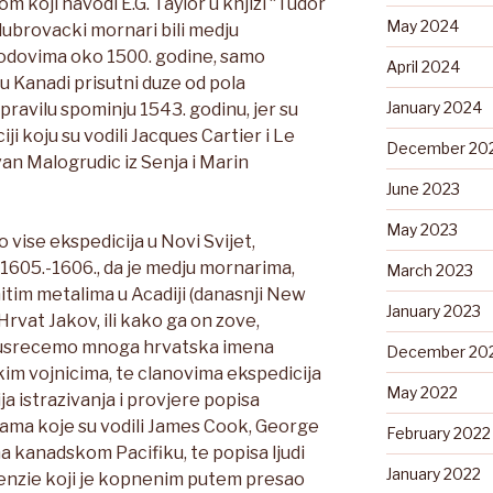
 koji navodi E.G. Taylor u knjizi “Tudor
May 2024
ubrovacki mornari bili medju
rodovima oko 1500. godine, samo
April 2024
 u Kanadi prisutni duze od pola
January 2024
u pravilu spominju 1543. godinu, jer su
i koju su vodili Jacques Cartier i Le
December 20
Ivan Malogrudic iz Senja i Marin
June 2023
May 2023
 vise ekspedicija u Novi Svijet,
1605.-1606., da je medju mornarima,
March 2023
tim metalima u Acadiji (danasnji New
January 2023
Hrvat Jakov, ili kako ga on zove,
e susrecemo mnoga hrvatska imena
December 20
skim vojnicima, te clanovima ekspedicija
May 2022
ja istrazivanja i provjere popisa
jama koje su vodili James Cook, George
February 2022
 kanadskom Pacifiku, te popisa ljudi
January 2022
enzie koji je kopnenim putem presao