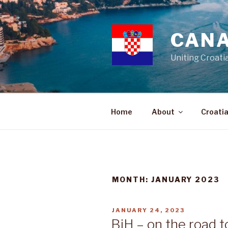
Skip
to
content
CANA
Uniting Croati
Home
About
Croati
MONTH:
JANUARY 2023
POSTED
JANUARY 24, 2023
ON
BiH – on the road t