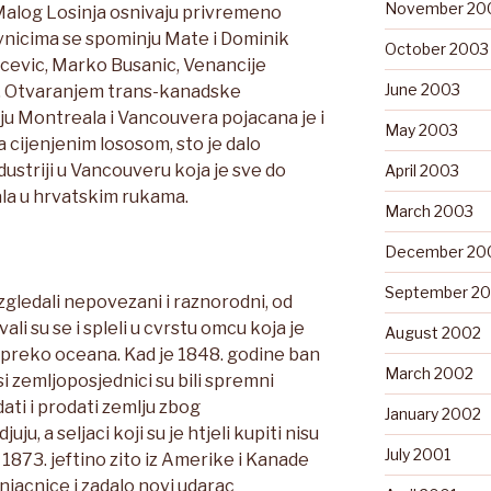
November 20
 Malog Losinja osnivaju privremeno
vnicima se spominju Mate i Dominik
October 2003
icevic, Marko Busanic, Venancije
June 2003
gi. Otvaranjem trans-kanadske
ju Montreala i Vancouvera pojacana je i
May 2003
 cijenjenim lososom, sto je dalo
ustriji u Vancouveru koja je sve do
April 2003
ala u hrvatskim rukama.
March 2003
December 20
September 2
izgledali nepovezani i raznorodni, od
ali su se i spleli u cvrstu omcu koja je
August 2002
 preko oceana. Kad je 1848. godine ban
March 2002
i zemljoposjednici su bili spremni
ti i prodati zemlju zbog
January 2002
ju, a seljaci koji su je htjeli kupiti nisu
July 2001
 1873. jeftino zito iz Amerike i Kanade
njacnice i zadalo novi udarac