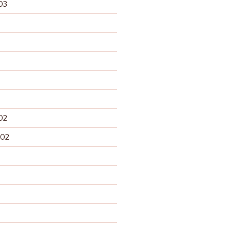
03
02
002