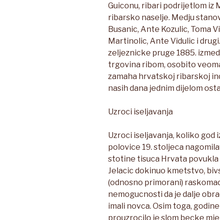
Guiconu, ribari podrijetlom iz
ribarsko naselje. Medju stano
Busanic, Ante Kozulic, Toma V
Martinolic, Ante Vidulic i dru
zeljeznicke pruge 1885. izmed
trgovina ribom, osobito veoma
zamaha hrvatskoj ribarskoj ind
nasih dana jednim dijelom ost
Uzroci iseljavanja
Uzroci iseljavanja, koliko god 
polovice 19. stoljeca nagomilav
stotine tisuca Hrvata povukla
Jelacic dokinuo kmetstvo, bivs
(odnosno primorani) raskomada
nemogucnosti da je dalje obradju
imali novca. Osim toga, godine
prouzrocilo je slom becke mje