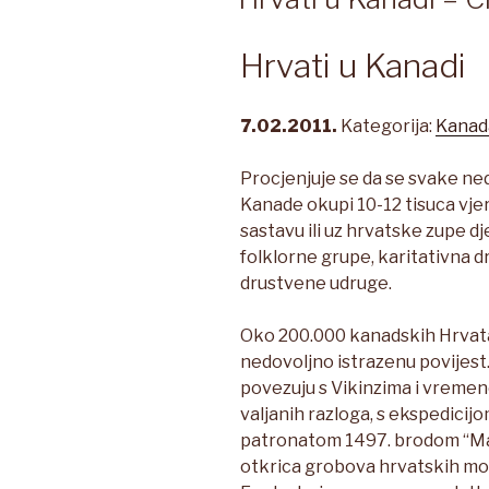
Hrvati u Kanadi
7.02.2011.
Kategorija:
Kanad
Procjenjuje se da se svake ne
Kanade okupi 10-12 tisuca vjer
sastavu ili uz hrvatske zupe dj
folklorne grupe, karitativna dr
drustvene udruge.
Oko 200.000 kanadskih Hrvata 
nedovoljno istrazenu povijest.
povezuju s Vikinzima i vremen
valjanih razloga, s ekspedicij
patronatom 1497. brodom “Ma
otkrica grobova hrvatskih morn