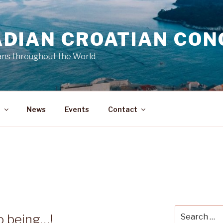
DIAN CROATIAN CON
ans throughout the World
a
News
Events
Contact
Search
o being…!
for: