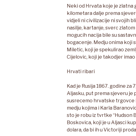
Neki od Hrvata koje je zlatna 
kilometara dalje prema sjeveru
vidjeli ni civilizacije ni svojih b
nasilje, kartanje, sverc zlatom
mogucih nacija bile su sastavni
bogacenje. Medju onima koji su
Miletic, koji je spekulirao zem
Cijelovic, koji je takodjer imao 
Hrvati ribari
Kad je Rusija 1867. godine za 
Aljasku, put prema sjeveru je p
susrecemo hrvatske trgovce k
medju kojima i Karla Baranovic
sto je robu iz tvrtke “Hudson B
Boskovica, koji je u Aljasci ku
dolara, da bi ih u Victoriji pro