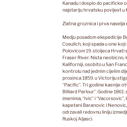
Kanadu i dospio do pacificke o
najstariju hrvatsku povijest u 
Zlatna groznica i prva naselja 
Medju posadom ekspedicije Bo
Cosulich, koji spada u one koji s
Polovicom 19. stoljeca Hrvati su
Fraser River. Nista neobicno, k
Kaliforniji, osobito u San Franci
kontrolu nad jednim cijelim di
prosinca 1859. u Victoriju sti
“Pacific”. Tri godine kasnije ot
Billiard Parlour”. Godine 1861.
imenima, “Ivic” i “Vacorsovic”, 
kapetani Baranovic i Nenovic,
odrzavali redovnu liniju izme
Ruskoj Aljasci.