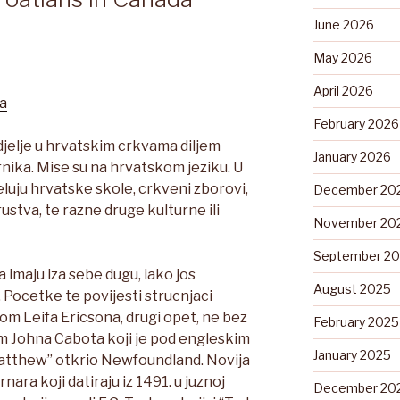
June 2026
May 2026
April 2026
a
February 2026
djelje u hrvatskim crkvama diljem
January 2026
nika. Mise su na hrvatskom jeziku. U
eluju hrvatske skole, crkveni zborovi,
December 20
ustva, te razne druge kulturne ili
November 20
September 2
imaju iza sebe dugu, iako jos
August 2025
 Pocetke te povijesti strucnjaci
om Leifa Ericsona, drugi opet, ne bez
February 2025
om Johna Cabota koji je pod engleskim
January 2025
tthew” otkrio Newfoundland. Novija
ara koji datiraju iz 1491. u juznoj
December 20