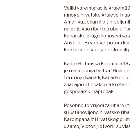
Veliki val emigracije krajem 19
mnoge hrvatske krajeve i napu
Ameriku. Jedan dio tih iseljenik
najprije kao ribari na obale Pac
kanadske pruge donoseci sa so
Austrije i Hrvatske, potom kao 
kao farmeri koji su se skrasil
Kad je Britanska Kolumbija 187
je i najmocnija tvrtka “Hudson
teritorije Kanadi, Kanada se p
znacajno utjecalo i na kretanj
gospodarski napredak.
Posebno to vrijedi za ribare i
su ustanovljene hrvatske ribar
Karompana iz Hrvatskog primorj
u samoj Victoriji otvorili su vla