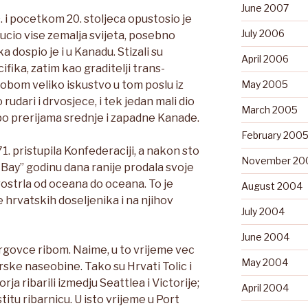
June 2007
. i pocetkom 20. stoljeca opustosio je
July 2006
cio vise zemalja svijeta, posebno
a dospio je i u Kanadu. Stizali su
April 2006
ifika, zatim kao graditelji trans-
bom veliko iskustvo u tom poslu iz
May 2005
rudari i drvosjece, i tek jedan mali dio
March 2005
i po prerijama srednje i zapadne Kanade.
February 200
1. pristupila Konfederaciji, a nakon sto
November 20
 Bay” godinu dana ranije prodala svoje
rostrla od oceana do oceana. To je
August 2004
e hrvatskih doseljenika i na njihov
July 2004
June 2004
 trgovce ribom. Naime, u to vrijeme vec
May 2004
ske naseobine. Tako su Hrvati Tolic i
a ribarili izmedju Seattlea i Victorije;
April 2004
stitu ribarnicu. U isto vrijeme u Port