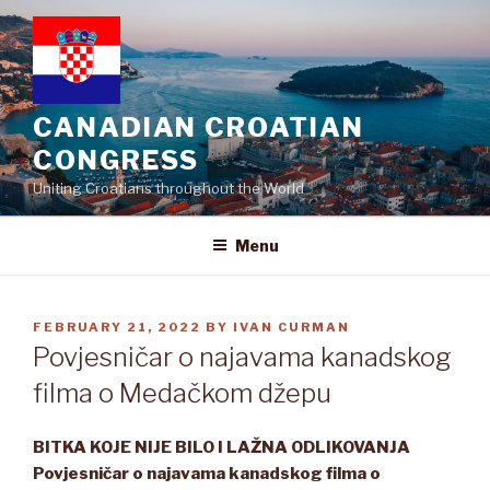
Skip
to
content
CANADIAN CROATIAN
CONGRESS
Uniting Croatians throughout the World
Menu
POSTED
FEBRUARY 21, 2022
BY
IVAN CURMAN
ON
Povjesničar o najavama kanadskog
filma o Medačkom džepu
BITKA KOJE NIJE BILO I LAŽNA ODLIKOVANJA
Povjesničar o najavama kanadskog filma o