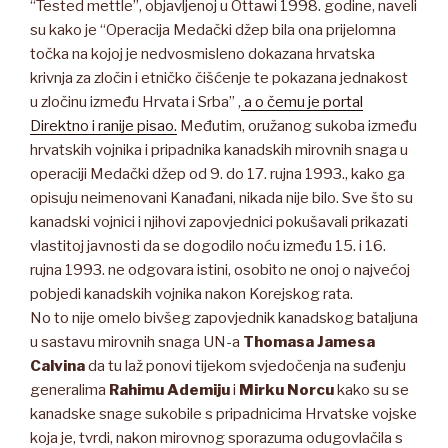
“Tested mettle”, objavljenoj u Ottawi 1998. godine, naveli
su kako je “Operacija Medački džep bila ona prijelomna
točka na kojoj je nedvosmisleno dokazana hrvatska
krivnja za zločin i etničko čišćenje te pokazana jednakost
u zločinu između Hrvata i Srba” ,
a o čemu je portal
Direktno i ranije pisao.
Međutim, oružanog sukoba između
hrvatskih vojnika i pripadnika kanadskih mirovnih snaga u
operaciji Medački džep od 9. do 17. rujna 1993., kako ga
opisuju neimenovani Kanađani, nikada nije bilo. Sve što su
kanadski vojnici i njihovi zapovjednici pokušavali prikazati
vlastitoj javnosti da se dogodilo noću između 15. i 16.
rujna 1993. ne odgovara istini, osobito ne onoj o najvećoj
pobjedi kanadskih vojnika nakon Korejskog rata.
No to nije omelo bivšeg zapovjednik kanadskog bataljuna
u sastavu mirovnih snaga UN-a
Thomasa Jamesa
Calvina
da tu laž ponovi tijekom svjedočenja na suđenju
generalima
Rahimu Ademiju
i
Mirku Norcu
kako su se
kanadske snage sukobile s pripadnicima Hrvatske vojske
koja je, tvrdi, nakon mirovnog sporazuma odugovlačila s