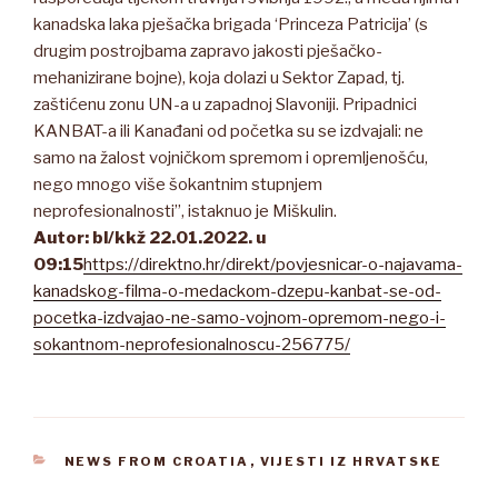
kanadska laka pješačka brigada ‘Princeza Patricija’ (s
drugim postrojbama zapravo jakosti pješačko-
mehanizirane bojne), koja dolazi u Sektor Zapad, tj.
zaštićenu zonu UN-a u zapadnoj Slavoniji. Pripadnici
KANBAT-a ili Kanađani od početka su se izdvajali: ne
samo na žalost vojničkom spremom i opremljenošću,
nego mnogo više šokantnim stupnjem
neprofesionalnosti”, istaknuo je Miškulin.
Autor: bl/kkž 22.01.2022. u
09:15
https://direktno.hr/direkt/povjesnicar-o-najavama-
kanadskog-filma-o-medackom-dzepu-kanbat-se-od-
pocetka-izdvajao-ne-samo-vojnom-opremom-nego-i-
sokantnom-neprofesionalnoscu-256775/
CATEGORIES
NEWS FROM CROATIA
,
VIJESTI IZ HRVATSKE