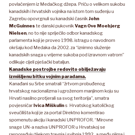
povlačenjem iz Medačkog džepa. Priču o velikom sukobu
kanadskih i hrvatskih vojnika na istom tom suđenju u
Zagrebu opovrgnuli su kanadski časnik
John
McGuinnes
te danski pukovnik
Vagn Ove Moebjerg
Nielsen
, no to nije spriječilo odbor kanadskog
parlamenta koji je proveo 1998. istragu o navodnom
okršaju kod Medaka da 2002. za “iznimno služenje
kanadskih snaga u vrijeme sukoba pod izravnom vatrom”
odlikuje cijeli pješački bataljun.
Kanadske postrojbe redovito obilježavaju
izmišljenu bitku vojnim paradama.
Kanađani su Srbe smatrali “žrtvom probuđenog
hrvatskog nacionalizma i ugroženom manjinom koju su
Hrvati nasilno protjerali sa svog teritorija”, smatra
povjesničar
Ivica Miškulin
s Hrvatskog katoličkog
sveučilišta koji je za portal Direktno komentirao
spomenutu akciju i kanadski UNPROFOR. “Mirovne
snage UN-a naziva UNPROFOR u Hrvatskoj se
raspoređuju tijekom travnja i svibnja 1992., a među njima i