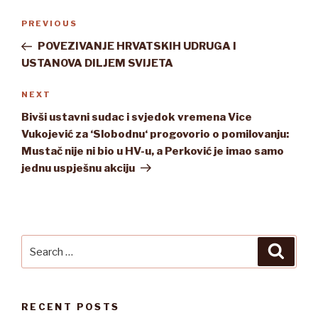
Post
Previous
PREVIOUS
navigation
Post
POVEZIVANJE HRVATSKIH UDRUGA I
USTANOVA DILJEM SVIJETA
Next
NEXT
Post
Bivši ustavni sudac i svjedok vremena Vice
Vukojević za ‘Slobodnu‘ progovorio o pomilovanju:
Mustač nije ni bio u HV-u, a Perković je imao samo
jednu uspješnu akciju
Search
Searc
for:
RECENT POSTS