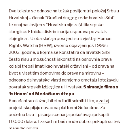
Dva teksta se odnose na težak poslijeratni položaj Srba u
Hrvatskoj – članak “Građani drugog reda: hrvatski Srbi”,
te onaj naslovljen s “Hrvatska nije zaštitila srpske
izbeglice: Etnička diskriminacija usporava povratak
izbjeglica”. U oba slučaja posrijedi su izvještaji Human
Rights Watcha (HRW), izvorno objavljeni još 1999. i
2003. godine, u kojima se konstatira da hrvatski Srbi
često nisu u mogućnosti iskoristiti najosnovnija prava
koja bi trebali imati kao hrvatski državljani – od prava na
život u vlastitim domovima do prava na mirovinu –
odnosno da hrvatske vlasti namjerno ometaju i otežavaju
povratak srpskih izbjeglica u Hrvatsku.
Snimanje filma s
‘istinom’ od Medačkom džepu
Kanađani su o lažnoj bitci odlučili snimiti i film, a
za taj
projekt skupljaju novac na platformi Gofundme
. Za
početnu fazu – pisanja scenarija pokušavaju prikupiti
10.000 dolara. I zasad im baš ne ide dobro, prikupili su tek
manji dio novca.