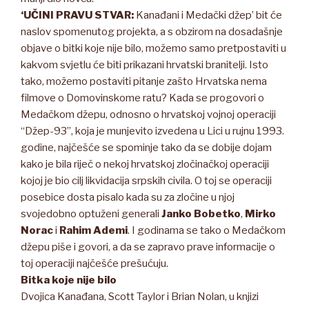
‘UČINI PRAVU STVAR:
Kanađani i Medački džep’ bit će
naslov spomenutog projekta, a s obzirom na dosadašnje
objave o bitki koje nije bilo, možemo samo pretpostaviti u
kakvom svjetlu će biti prikazani hrvatski branitelji. Isto
tako, možemo postaviti pitanje zašto Hrvatska nema
filmove o Domovinskome ratu? Kada se progovori o
Medačkom džepu, odnosno o hrvatskoj vojnoj operaciji
“Džep-93”, koja je munjevito izvedena u Lici u rujnu 1993.
godine, najčešće se spominje tako da se dobije dojam
kako je bila riječ o nekoj hrvatskoj zločinačkoj operaciji
kojoj je bio cilj likvidacija srpskih civila. O toj se operaciji
posebice dosta pisalo kada su za zločine u njoj
svojedobno optuženi generali
Janko Bobetko
,
Mirko
Norac
i
Rahim Ademi
. I godinama se tako o Medačkom
džepu piše i govori, a da se zapravo prave informacije o
toj operaciji najčešće prešućuju.
Bitka koje nije bilo
Dvojica Kanađana, Scott Taylor i Brian Nolan, u knjizi