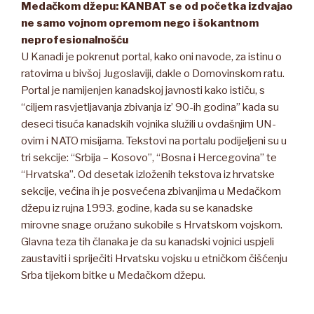
Medačkom džepu: KANBAT se od početka izdvajao
ne samo vojnom opremom nego i šokantnom
neprofesionalnošću
U Kanadi je pokrenut portal, kako oni navode, za istinu o
ratovima u bivšoj Jugoslaviji, dakle o Domovinskom ratu.
Portal je namijenjen kanadskoj javnosti kako ističu, s
“ciljem rasvjetljavanja zbivanja iz’ 90-ih godina” kada su
deseci tisuća kanadskih vojnika služili u ovdašnjim UN-
ovim i NATO misijama. Tekstovi na portalu podijeljeni su u
tri sekcije: “Srbija – Kosovo”, “Bosna i Hercegovina” te
“Hrvatska”. Od desetak izloženih tekstova iz hrvatske
sekcije, većina ih je posvećena zbivanjima u Medačkom
džepu iz rujna 1993. godine, kada su se kanadske
mirovne snage oružano sukobile s Hrvatskom vojskom.
Glavna teza tih članaka je da su kanadski vojnici uspjeli
zaustaviti i spriječiti Hrvatsku vojsku u etničkom čišćenju
Srba tijekom bitke u Medačkom džepu.