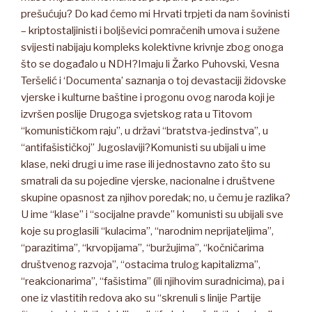
prešućuju? Do kad ćemo mi Hrvati trpjeti da nam šovinisti
– kriptostaljinisti i boljševici pomračenih umova i sužene
svijesti nabijaju kompleks kolektivne krivnje zbog onoga
što se događalo u NDH?Imaju li Žarko Puhovski, Vesna
Teršelić i ‘Documenta’ saznanja o toj devastaciji židovske
vjerske i kulturne baštine i progonu ovog naroda koji je
izvršen poslije Drugoga svjetskog rata u Titovom
“komunističkom raju”, u državi “bratstva-jedinstva”, u
“antifašističkoj” Jugoslaviji?Komunisti su ubijali u ime
klase, neki drugi u ime rase ili jednostavno zato što su
smatrali da su pojedine vjerske, nacionalne i društvene
skupine opasnost za njihov poredak; no, u čemu je razlika?
U ime “klase” i “socijalne pravde” komunisti su ubijali sve
koje su proglasili “kulacima”, “narodnim neprijateljima”,
“parazitima”, “krvopijama”, “buržujima”, “kočničarima
društvenog razvoja”, “ostacima trulog kapitalizma”,
“reakcionarima”, “fašistima” (ili njihovim suradnicima), pa i
one iz vlastitih redova ako su “skrenuli s linije Partije