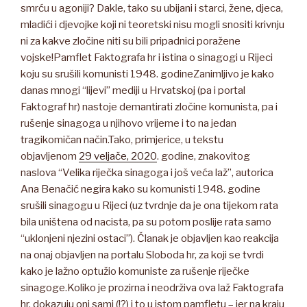
smrću u agoniji? Dakle, tako su ubijani i starci, žene, djeca,
mladići i djevojke koji ni teoretski nisu mogli snositi krivnju
ni za kakve zločine niti su bili pripadnici poražene
vojske!Pamflet Faktografa hr i istina o sinagogi u Rijeci
koju su srušili komunisti 1948. godineZanimljivo je kako
danas mnogi “lijevi” mediji u Hrvatskoj (pa i portal
Faktograf hr) nastoje demantirati zločine komunista, pa i
rušenje sinagoga u njihovo vrijeme i to na jedan
tragikomičan način.Tako, primjerice, u tekstu
objavljenom
29 veljače, 2020
. godine, znakovitog
naslova “Velika riječka sinagoga i još veća laž”, autorica
Ana Benačić negira kako su komunisti 1948. godine
srušili sinagogu u Rijeci (uz tvrdnje da je ona tijekom rata
bila uništena od nacista, pa su potom poslije rata samo
“uklonjeni njezini ostaci”). Članak je objavljen kao reakcija
na onaj objavljen na portalu Sloboda hr, za koji se tvrdi
kako je lažno optužio komuniste za rušenje riječke
sinagoge.Koliko je prozirna i neodrživa ova laž Faktografa
hr, dokazuju oni sami (!?) i to u istom pamfletu – jer na kraju