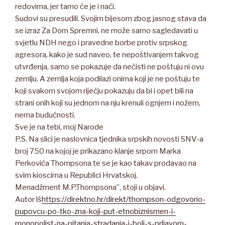
redovima, jer tamo će je i naći.
Sudovi su presudili. Svojim bijesom zbog jasnog stava da
se izraz Za Dom Spremni, ne može samo sagledavati u
svjetlu NDH nego i pravedne borbe protiv srpskog
agresora, kako je sud naveo, te nepoštivanjem takvog
utvrđenja, samo se pokazuje da nečisti ne poštuju ni ovu
zemlju. A zemlja koja podilazi onima koji je ne poštuju te
koji svakom svojom riječju pokazuju da bi i opet bili na
strani onih koji su jednom na nju krenuli ognjem i nožem,
nema budućnosti.
Sve je na tebi, moj Narode
P.S. Na slici je naslovnica tjednika srpskih novosti SNV-a
broj 750 na kojoj je prikazano klanje srpom Marka
Perkovića Thompsona te se je kao takav prodavao na
svim kioscima u Republici Hrvatskoj.
Menadžment M.P.Thompsona”, stoji u objavi.
Autor lš
https://direktno.hr/direkt/thompson-odgovorio-
pupovcu-po-tko-zna-koji-put-etnobiznismen-i-
monopolist-na-pitanja-stradanja-i-boli-s-prljavom-