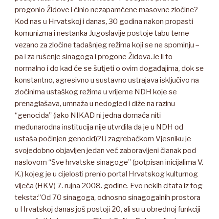
progonio Židove i činio nezapamćene masovne zločine?
Kod nas u Hrvatskoj i danas, 30 godina nakon propasti
komunizma i nestanka Jugoslavije postoje tabu teme
vezano za zločine tadašnjeg režima koji se ne spominju –
pa i za rušenje sinagoga i progone Židova.Je li to
normalno i do kad će se šutjeti o ovim događajima, dok se
konstantno, agresivno u sustavno ustrajava isključivo na
zločinima ustaškog režima u vrijeme NDH koje se
prenaglašava, umnaža u nedogled i diže na razinu
“genocida” (iako NIKAD ni jedna domaća niti
međunarodna institucija nije utvrdila da je u NDH od
ustaša počinjen genocid)?U zagrebačkom Vjesniku je
svojedobno objavljen jedan već zaboravljeni članak pod
naslovom “Sve hrvatske sinagoge” (potpisan inicijalima V.
K.) kojeg je u cijelosti prenio portal Hrvatskog kulturnog
vijeća (HKV) 7. rujna 2008. godine. Evo nekih citata iz tog
teksta:”Od 70 sinagoga, odnosno sinagogalnih prostora
u Hrvatskoj danas još postoji 20, ali su u obrednoj funkciji