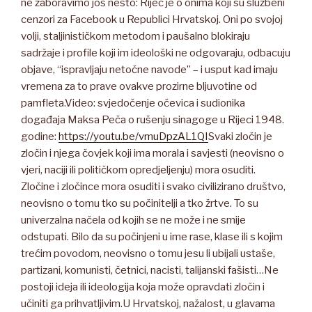
ne zaboravimo još nešto: Riječ je o onima koji su službeni
cenzori za Facebook u Republici Hrvatskoj. Oni po svojoj
volji, staljinističkom metodom i paušalno blokiraju
sadržaje i profile koji im ideološki ne odgovaraju, odbacuju
objave, “ispravljaju netočne navode” – i usput kad imaju
vremena za to prave ovakve prozirne bljuvotine od
pamfleta.Video: svjedočenje očevica i sudionika
događaja Maksa Peča o rušenju sinagoge u Rijeci 1948.
godine:
https://youtu.be/vmuDpzAL1QI
Svaki zločin je
zločin i njega čovjek koji ima morala i savjesti (neovisno o
vjeri, naciji ili političkom opredjeljenju) mora osuditi.
Zločine i zločince mora osuditi i svako civilizirano društvo,
neovisno o tomu tko su počinitelji a tko žrtve. To su
univerzalna načela od kojih se ne može i ne smije
odstupati. Bilo da su počinjeni u ime rase, klase ili s kojim
trećim povodom, neovisno o tomu jesu li ubijali ustaše,
partizani, komunisti, četnici, nacisti, talijanski fašisti…Ne
postoji ideja ili ideologija koja može opravdati zločin i
učiniti ga prihvatljivim.U Hrvatskoj, nažalost, u glavama