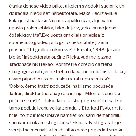
članka donose video prilog u kojem svjedok i sudionik tih
događaja, riječki šef inšpektorata, Maks Peč izjavljuje
kako je istina da su Nijemci zapalili crkvu, ali je vatru
ugasio prolom oblaka, tako da je izgorio “samo jedan
ćošak krovišta”.Evo uostalom dijela prijepisa iz
spomenutog video priloga, pa neka čitatelji sami
prosude:”Tri godine nakon svršetka rata, 1948., ja sam
bio šef inšpektorata općine Rijeka, kad me je zvao
gradonačelnik i rekao: ‘Komitet je odredio da treba
sinagogu srušiti, jer ne treba crkava, ne treba ništa’. Ja koji
nisam pripadao nikom, malo u strahu, pa sam rek’o:
‘Dobro, ćemo tražit’ poduzeće, našli smo poduzeće
Jadran, direktor Jadrana je bio inžinjer Milorad Doričić…i
počela se rušit’… Tako da se ta sinagoga srušila i sad se
tamo podigla jedna velika zgrada…”Eto, kod Faktografa
hr je i to moguće: Objave pamflet koji sami demantiraju
snimkom u okviru istog članka! Ekipa iz Faktografa hr je
vjerojatno računala s tim da nitko neće pogledati snimku. I