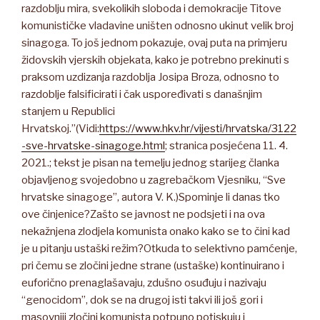
razdoblju mira, svekolikih sloboda i demokracije Titove
komunističke vladavine uništen odnosno ukinut velik broj
sinagoga. To još jednom pokazuje, ovaj puta na primjeru
židovskih vjerskih objekata, kako je potrebno prekinuti s
praksom uzdizanja razdoblja Josipa Broza, odnosno to
razdoblje falsificirati i čak uspoređivati s današnjim
stanjem u Republici
Hrvatskoj.”(Vidi:
https://www.hkv.hr/vijesti/hrvatska/3122
-sve-hrvatske-sinagoge.html
; stranica posjećena 11. 4.
2021.; tekst je pisan na temelju jednog starijeg članka
objavljenog svojedobno u zagrebačkom Vjesniku, “Sve
hrvatske sinagoge”, autora V. K.)Spominje li danas tko
ove činjenice?Zašto se javnost ne podsjeti i na ova
nekažnjena zlodjela komunista onako kako se to čini kad
je u pitanju ustaški režim?Otkuda to selektivno pamćenje,
pri čemu se zločini jedne strane (ustaške) kontinuirano i
euforično prenaglašavaju, zdušno osuđuju i nazivaju
“genocidom”, dok se na drugoj isti takvi ili još gori i
masovniji zločini komunista potpuno potiskuju i