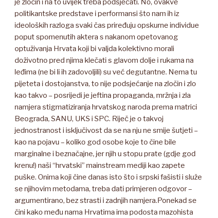
je zločin i na to uvijek treba podsjećati. No, ovakve
politikantske predstave i performansi što nam ih iz
ideoloških razloga svaki čas priređuju opskurne individue
poput spomenutih aktera s nakanom opetovanog
optuživanja Hrvata koji bi valjda kolektivno morali
doživotno pred njima klečati s glavom dolje i rukama na
leđima (ne bi li ih zadovoljili) su već degutantne. Nema tu
pijeteta i dostojanstva, to nije podsjećanje na zločin i zlo
kao takvo – posrijedi je jeftina propaganda, mržnja i zla
namjera stigmatiziranja hrvatskog naroda prema matrici
Beograda, SANU, UKS i SPC. Riječ je o takvoj
jednostranost i isključivost da se na nju ne smije šutjeti –
kao na pojavu – koliko god osobe koje to čine bile
marginalne i beznačajne, jer njih u stopu prate (gdje god
krenu!) naši “hrvatski” mainstream mediji kao zapete
puške. Onima koji čine danas isto što i srpski fašisti i služe
se njihovim metodama, treba dati primjeren odgovor –
argumentirano, bez strasti i zadnjih namjera.Ponekad se
čini kako među nama Hrvatima ima podosta mazohista