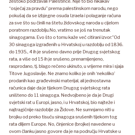
žestoko podržavali Palestince. Nije to bio nikakav
“osjećaj za pravdu” prema palestinskom narodu, nego
pokušaj da se izbjegne osuda Izraela i polaganje računa
za sve što su činili na štetu židovskog naroda u cijelom
poratnom razdoblju.No, vratimo se još na trenutak
sinagogama. Evo što o tomu kaže već citirani izvor:”Od
30 sinagoga izgrađenih u Hrvatskoj u razdoblju od 1836.
do 1935., 4 ih je srušeno davno prije Drugog svjetskog
rata, a više od 15 ih je srušeno, prenamijenjeno,
rasprodano, tj. blago rečeno ukinuto, u vrijeme mira i sjaja
Titove Jugoslavije. Ne znamo koliko je onih ‘nekoliko’
prodanih kao građevinski materijal, ali jednostavna
računica daje da je tijekom Drugog svjetskog rata
uništeno do 11 sinagoga. Nedvojbeno je da je Drugi
svjetski rat u Europi, jasno, i u Hrvatskoj, bio najteže i
najtragičnije razdoblje za Židove. Ne sumnjamo niti u
brojku od preko tisuću sinagoga srušenih tijekom tog
rata diljem Europe. No, činjenice (brojke) navedene u
ovom članku jasno govore da je na području Hrvatske u