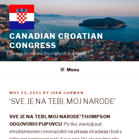
Skip
to
content
CANADIAN CROATIAN
CONGRESS
Uniting Croatians throughout the World
Menu
POSTED
MAY 23, 2021
BY
IVAN CURMAN
ON
‘SVE JE NA TEBI, MOJ NARODE’
SVE JE NA TEBI, MOJ NARODE
’
THOMPSON
ODGOVORIO PUPOVCU
‘Po tko zna koji put
etnobiznismen i monopolist na pitanja stradanja i boli s