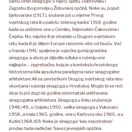
samo četiri sinagoge: u Rijeci, Splitu, Dubrovniku i
Zagrebu (bogomolja u Židovskoj općini). Neke su, poput
bjelovarske (1917.), srušene još u vrijeme Prvog
svjetskog rata ili u paležu ‘zelenog kadra’ 1918. godine
kada su uništene one u Cerniku, Srijemskim Čakovcima i
Čepinu. No, najviše ih je stradalo u Drugom svjetskom
ratu, kada ih je diljem Europe razoreno više od tisuću. Već
u travnju 1941. spaljena je osječka gornjogradska
sinagoga, a ubrzo je slijedila odluka o rušenju one
najljepše – zagrebačke, koja je u kontekstu hrvatskoga
historicizma bila apsolutna paradigma naše sinagogalne
arhitekture.Ali sa završetkom Drugog svjetskog rata nisu
okončana i rušenja sinagoga u Hrvatskoj. Moglo bi se reći
da je tu još dugi niz godina sistematski uništavana
sinagogalna arhitektura. Sinagoga u Iloku srušena je
1948./49., u Osijeku 1950., velika sinagoga u Vukovaru
1958., a mala 1965. godine, ona u Karlovcu oko 1960., a u
Kutini 1968./69. Neke je sinagoge ‘kao nepotrebne’
prodao tada nadležan ‘Savez jevrejskih opština