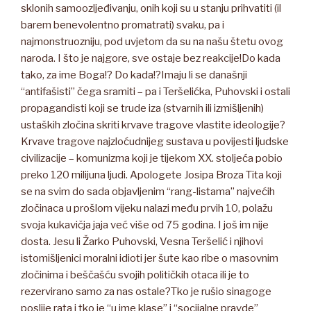
sklonih samoozljeđivanju, onih koji su u stanju prihvatiti (il
barem benevolentno promatrati) svaku, pa i
najmonstruozniju, pod uvjetom da su na našu štetu ovog
naroda. I što je najgore, sve ostaje bez reakcije!Do kada
tako, za ime Boga!? Do kada!?Imaju li se današnji
“antifašisti” čega sramiti – pa i Teršelićka, Puhovski i ostali
propagandisti koji se trude iza (stvarnih ili izmišljenih)
ustaških zločina skriti krvave tragove vlastite ideologije?
Krvave tragove najzloćudnijeg sustava u povijesti ljudske
civilizacije – komunizma koji je tijekom XX. stoljeća pobio
preko 120 milijuna ljudi. Apologete Josipa Broza Tita koji
se na svim do sada objavljenim “rang-listama” najvećih
zločinaca u prošlom vijeku nalazi među prvih 10, polažu
svoja kukavičja jaja već više od 75 godina. I još im nije
dosta. Jesu li Žarko Puhovski, Vesna Teršelić i njihovi
istomišljenici moralni idioti jer šute kao ribe o masovnim
zločinima i beščašću svojih političkih otaca ili je to
rezervirano samo za nas ostale?Tko je rušio sinagoge
poslije rata i tko je “u ime klase” i “socijalne pravde”