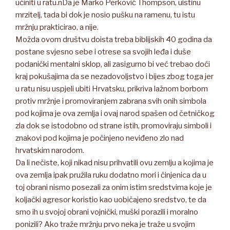
učiniti u ratu.nDa je Marko Perković Thompson, uistinu
mrzitelj, tada bi dok je nosio pušku na ramenu, tu istu
mržnju prakticirao, a nije.
Možda ovom društvu doista treba biblijskih 40 godina da
postane svjesno sebe i otrese sa svojih leđa i duše
podanički mentalni sklop, ali zasigurno bi već trebao doći
kraj pokušajima da se nezadovoljstvo i bijes zbog toga jer
u ratu nisu uspjeli ubiti Hrvatsku, prikriva lažnom borbom
protiv mržnje i promoviranjem zabrana svih onih simbola
pod kojima je ova zemlja i ovaj narod spašen od četničkog
zla dok se istodobno od strane istih, promoviraju simboli i
znakovi pod kojima je počinjeno neviđeno zlo nad
hrvatskim narodom.
Da li nečiste, koji nikad nisu prihvatili ovu zemlju a kojima je
ova zemlja ipak pružila ruku dodatno mori i činjenica da u
toj obrani nismo posezali za onim istim sredstvima koje je
koljački agresor koristio kao uobičajeno sredstvo, te da
smo ih u svojoj obrani vojnički, muški porazili i moralno
ponizili? Ako traže mržnju prvo neka je traže u svojim