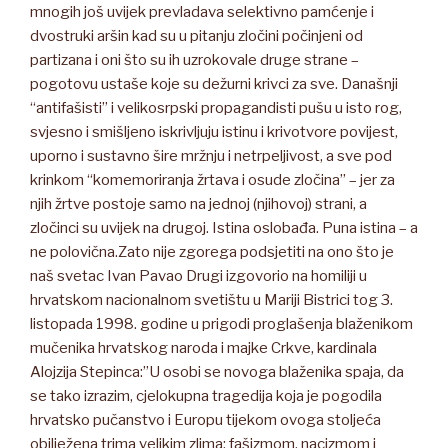
mnogih još uvijek prevladava selektivno pamćenje i
dvostruki aršin kad su u pitanju zločini počinjeni od
partizana i oni što su ih uzrokovale druge strane –
pogotovu ustaše koje su dežurni krivci za sve. Današnji
“antifašisti” i velikosrpski propagandisti pušu u isto rog,
svjesno i smišljeno iskrivljuju istinu i krivotvore povijest,
uporno i sustavno šire mržnju i netrpeljivost, a sve pod
krinkom “komemoriranja žrtava i osude zločina” – jer za
njih žrtve postoje samo na jednoj (njihovoj) strani, a
zločinci su uvijek na drugoj. Istina oslobađa. Puna istina – a
ne polovična.Zato nije zgorega podsjetiti na ono što je
naš svetac Ivan Pavao Drugi izgovorio na homiliji u
hrvatskom nacionalnom svetištu u Mariji Bistrici tog 3.
listopada 1998. godine u prigodi proglašenja blaženikom
mučenika hrvatskog naroda i majke Crkve, kardinala
Alojzija Stepinca:”U osobi se novoga blaženika spaja, da
se tako izrazim, cjelokupna tragedija koja je pogodila
hrvatsko pučanstvo i Europu tijekom ovoga stoljeća
obilježena trima velikim zlima: fašizmom, nacizmom i