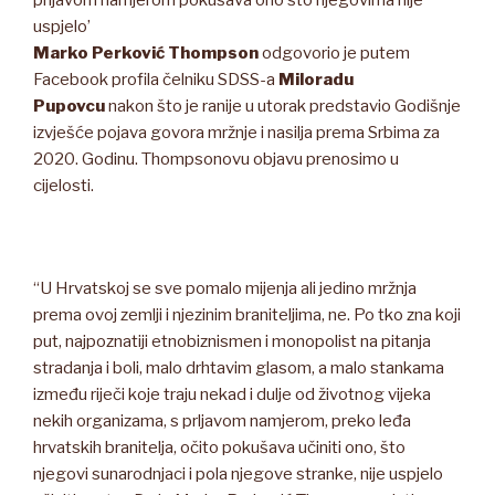
prljavom namjerom pokušava ono što njegovima nije
uspjelo’
Marko Perković Thompson
odgovorio je putem
Facebook profila čelniku SDSS-a
Miloradu
Pupovcu
nakon što je ranije u utorak predstavio Godišnje
izvješće pojava govora mržnje i nasilja prema Srbima za
2020. Godinu. Thompsonovu objavu prenosimo u
cijelosti.
“U Hrvatskoj se sve pomalo mijenja ali jedino mržnja
prema ovoj zemlji i njezinim braniteljima, ne. Po tko zna koji
put, najpoznatiji etnobiznismen i monopolist na pitanja
stradanja i boli, malo drhtavim glasom, a malo stankama
između riječi koje traju nekad i dulje od životnog vijeka
nekih organizama, s prljavom namjerom, preko leđa
hrvatskih branitelja, očito pokušava učiniti ono, što
njegovi sunarodnjaci i pola njegove stranke, nije uspjelo