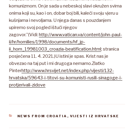
komunizmom. On je sada u nebeskoj slavi okružen svima
onima koji su, kao i on, dobar boj bili, kaleći svoju vjeru u
kušnjama i nevoljama. U njega danas s pouzdanjem
upiremo svoj pogled ištući njegov
zagovor.”(Vidi:
http://www.vatican.va/content/john-paul-
ii/hr/homilies/1998/documents/hf_jp-
ii_hom_19981003_croazia-beatification.html
; stranica
posjećena 11. 4. 2021.)U istini je spas. Krist nas je
obvezao na taj put i mi drugoga nemamo.Zlatko
Pinter
http://www.hrsvijet.net/index.php/vijesti/132-
hrvatska/59643-i-titovi-su-komunisti-rusili-sinagoge-i-
protjerivali-zidove
CATEGORIES
NEWS FROM CROATIA
,
VIJESTI IZ HRVATSKE