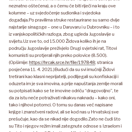
neznatno oštećena), a o čemu će biti riječi na kraju ove
kolumne – uz svjedočenje sudionika i svjedoka
događaja.Po pravilima struke restaurirane su samo dvije
najstarije sinagoge – one u Daruvaru i u Dubrovniku – i to
iz vanjskopolitičkih razloga, zbog ugleda Jugoslavije u
svijetu.Uz sve to, od 15.000 Židova koliko ih je na
području Jugoslavije preživjelo Drugi svjetski rat, Titovi
komunisti su protjerali njih preko polovice (8.500).
(Opširnije:
https://hrcak.srce.hr/file/197848
; stranica
posjećena 11. 4. 2021.)Budući da su svi imućniji Židovi
tretirani kao klasni neprijatelji, podlijegali su konfiskaciji i
oduzeta im je sva imovina, a prije napuštanja zemlje morali
su potpisati kako se te imovine odriču “dragovoljno”, te
da za istu neće potraživati nikakvu naknadu – kako oni,
tako i njihovi potomci. O tomu su danas već napisane
knjige i znanstveni radovi, ali se kod nas u Hrvatskoj sve
prešućuje, kao da se nikad nije dogodilo.Zato ne čudi što
su Tito i njegov režim imali zategnute odnose s Izraelom i