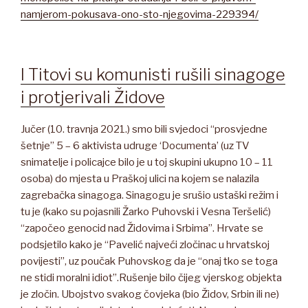
namjerom-pokusava-ono-sto-njegovima-229394/
I Titovi su komunisti rušili sinagoge
i protjerivali Židove
Jučer (10. travnja 2021.) smo bili svjedoci “prosvjedne
šetnje” 5 – 6 aktivista udruge ‘Documenta’ (uz TV
snimatelje i policajce bilo je u toj skupini ukupno 10 – 11
osoba) do mjesta u Praškoj ulici na kojem se nalazila
zagrebačka sinagoga. Sinagogu je srušio ustaški režim i
tu je (kako su pojasnili Žarko Puhovski i Vesna Teršelić)
“započeo genocid nad Židovima i Srbima”. Hrvate se
podsjetilo kako je “Pavelić najveći zločinac u hrvatskoj
povijesti”, uz poučak Puhovskog da je “onaj tko se toga
ne stidi moralni idiot”.Rušenje bilo čijeg vjerskog objekta
je zločin. Ubojstvo svakog čovjeka (bio Židov, Srbin ili ne)