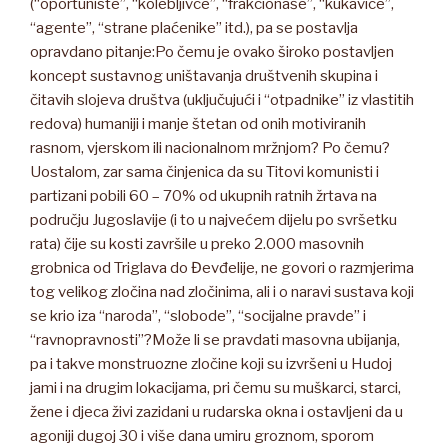
(“oportuniste”, “kolebljivce”, “frakcionaše”, “kukavice”,
“agente”, “strane plaćenike” itd.), pa se postavlja
opravdano pitanje:Po čemu je ovako široko postavljen
koncept sustavnog uništavanja društvenih skupina i
čitavih slojeva društva (uključujući i “otpadnike” iz vlastitih
redova) humaniji i manje štetan od onih motiviranih
rasnom, vjerskom ili nacionalnom mržnjom? Po čemu?
Uostalom, zar sama činjenica da su Titovi komunisti i
partizani pobili 60 – 70% od ukupnih ratnih žrtava na
području Jugoslavije (i to u najvećem dijelu po svršetku
rata) čije su kosti završile u preko 2.000 masovnih
grobnica od Triglava do Đevđelije, ne govori o razmjerima
tog velikog zločina nad zločinima, ali i o naravi sustava koji
se krio iza “naroda”, “slobode”, “socijalne pravde” i
“ravnopravnosti”?Može li se pravdati masovna ubijanja,
pa i takve monstruozne zločine koji su izvršeni u Hudoj
jami i na drugim lokacijama, pri čemu su muškarci, starci,
žene i djeca živi zazidani u rudarska okna i ostavljeni da u
agoniji dugoj 30 i više dana umiru groznom, sporom