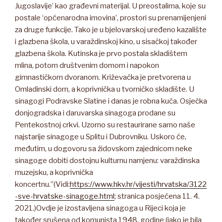
Jugoslavije’ kao građevni materijal. U preostalima, koje su
postale ‘općenarodna imovina’, prostori su prenamijenjeni
za druge funkcije. Tako je u bjelovarskoj uređeno kazalište
i glazbena škola, u varaždinskoj kino, u sisačkoj također
glazbena škola. Kutinska je prvo postala skladištem
mlina, potom društvenim domom i napokon
gimnastičkom dvoranom. Križevačka je pretvorena u
Omladinski dom, a koprivnička u tvorničko skladište. U
sinagogi Podravske Slatine i danas je robna kuća. Osječka
donjogradska i daruvarska sinagoga prodane su
Pentekostnoj crkvi. Uzorno su restaurirane samo naše
najstarije sinagoge u Splitu i Dubrovniku. Uskoro će,
međutim, u dogovoru sa židovskom zajednicom neke
sinagoge dobiti dostojnu kulturnu namjenu: varaždinska
muzejsku, a koprivnička
koncertnu.”(Vidi:
https://www.hkv.hr/vijesti/hrvatska/3122
-sve-hrvatske-sinagoge.html
; stranica posjećena 11. 4.
2021.)Ovdje je izostavljena sinagoga u Rijeci koja je
također srušena od komunista 1948. godine (iako je bila