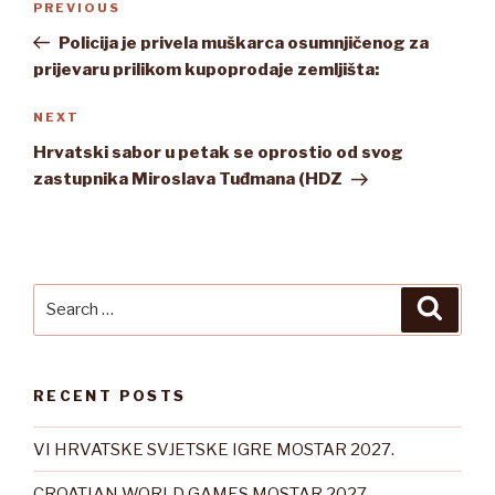
Previous
PREVIOUS
navigation
Post
Policija je privela muškarca osumnjičenog za
prijevaru prilikom kupoprodaje zemljišta:
Next
NEXT
Post
Hrvatski sabor u petak se oprostio od svog
zastupnika Miroslava Tuđmana (HDZ
Search
Searc
for:
RECENT POSTS
VI HRVATSKE SVJETSKE IGRE MOSTAR 2027.
CROATIAN WORLD GAMES MOSTAR 2027.