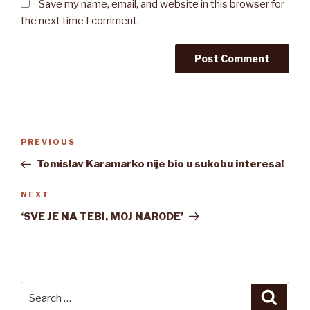
Save my name, email, and website in this browser for
the next time I comment.
Post
Previous
PREVIOUS
navigation
Post
Tomislav Karamarko nije bio u sukobu interesa!
Next
NEXT
Post
‘SVE JE NA TEBI, MOJ NARODE’
Search
Searc
for: