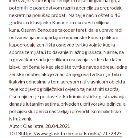
ime svoje tvrtke kupio zemljišta te se uknjižio na njih, a
potom ih je posredstvom raznih agencija za preprodaju
nekretnina pokušao prodati. Na taj je način oštetio 46-
godišnju državljanku Kanade za oko šest milijuna
kuna. Osumnjičenog se također tereti da je upravo radi
ostvarivanja nepripadajuće imovinske koristi prilikom
kupoprodaje zemljišta osnovao tvrtku koja je kupila
sporna zemljišta, i to davanjem lažnog iskaza. Naime, na
trgovačkom sudu je prilikom osnivanja tvrtke dao lažnu
izjavu, pri čemu je kao sjedište tvrtke naveo adresu jedne
ženske osobe, iako je znao da njegova tvrtka nije bila u
ikakvim odnosima s tom adresom niti vlasnicom objekta
te je kod javnog bilježnika i ovjerio taj neistiniti sadržaj.
Osumnjičeni je po dovršetku kriminalističkog istraživanja,
danas u jutarnjim satima, priveden u pritvorsku jedinicu, a
policijski službenici nastavljaju provoditi kriminalističko
istraživanje.
Autor: Glas Istre, 28.04.2021
10:19
https://www.glasistre.hr/crna-kronika/-717242?