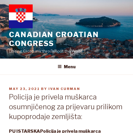
Skip
to
content
CANADIAN CROATIAN
CONGRESS
Uniting Croatians throughout the World
Menu
POSTED
MAY 23, 2021
BY
IVAN CURMAN
ON
Policija je privela muškarca
osumnjičenog za prijevaru prilikom
kupoprodaje zemljišta:
PU ISTARSKA
Policija je privela muškarca