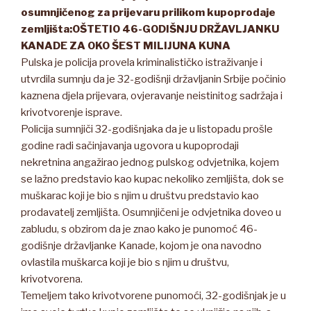
osumnjičenog za prijevaru prilikom kupoprodaje
zemljišta:
OŠTETIO 46-GODIŠNJU DRŽAVLJANKU
KANADE ZA OKO ŠEST MILIJUNA KUNA
Pulska je policija provela kriminalističko istraživanje i
utvrdila sumnju da je 32-godišnji državljanin Srbije počinio
kaznena djela prijevara, ovjeravanje neistinitog sadržaja i
krivotvorenje isprave.
Policija sumnjiči 32-godišnjaka da je u listopadu prošle
godine radi sačinjavanja ugovora u kupoprodaji
nekretnina angažirao jednog pulskog odvjetnika, kojem
se lažno predstavio kao kupac nekoliko zemljišta, dok se
muškarac koji je bio s njim u društvu predstavio kao
prodavatelj zemljišta. Osumnjičeni je odvjetnika doveo u
zabludu, s obzirom da je znao kako je punomoć 46-
godišnje državljanke Kanade, kojom je ona navodno
ovlastila muškarca koji je bio s njim u društvu,
krivotvorena.
Temeljem tako krivotvorene punomoći, 32-godišnjak je u