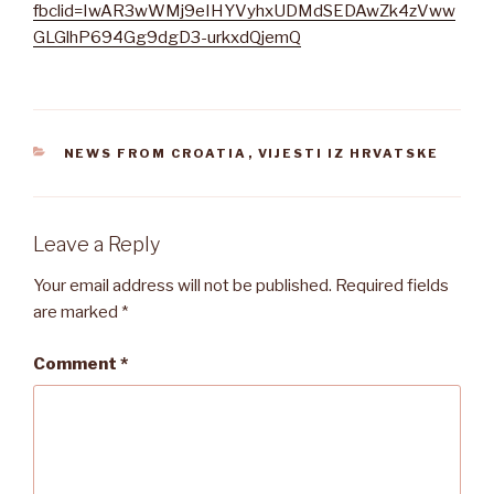
fbclid=IwAR3wWMj9eIHYVyhxUDMdSEDAwZk4zVww
GLGlhP694Gg9dgD3-urkxdQjemQ
CATEGORIES
NEWS FROM CROATIA
,
VIJESTI IZ HRVATSKE
Leave a Reply
Your email address will not be published.
Required fields
are marked
*
Comment
*