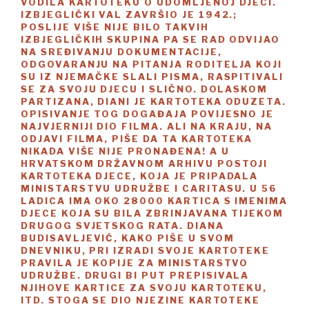
VODILA KARTOTEKU O UDOMLJENOJ DJECI.
IZBJEGLIČKI VAL ZAVRŠIO JE 1942.;
POSLIJE VIŠE NIJE BILO TAKVIH
IZBJEGLIČKIH SKUPINA PA SE RAD ODVIJAO
NA SREĐIVANJU DOKUMENTACIJE,
ODGOVARANJU NA PITANJA RODITELJA KOJI
SU IZ NJEMAČKE SLALI PISMA, RASPITIVALI
SE ZA SVOJU DJECU I SLIČNO. DOLASKOM
PARTIZANA, DIANI JE KARTOTEKA ODUZETA.
OPISIVANJE TOG DOGAĐAJA POVIJESNO JE
NAJVJERNIJI DIO FILMA. ALI NA KRAJU, NA
ODJAVI FILMA, PIŠE DA TA KARTOTEKA
NIKADA VIŠE NIJE PRONAĐENA! A U
HRVATSKOM DRŽAVNOM ARHIVU POSTOJI
KARTOTEKA DJECE, KOJA JE PRIPADALA
MINISTARSTVU UDRUŽBE I CARITASU. U 56
LADICA IMA OKO 28000 KARTICA S IMENIMA
DJECE KOJA SU BILA ZBRINJAVANA TIJEKOM
DRUGOG SVJETSKOG RATA. DIANA
BUDISAVLJEVIĆ, KAKO PIŠE U SVOM
DNEVNIKU, PRI IZRADI SVOJE KARTOTEKE
PRAVILA JE KOPIJE ZA MINISTARSTVO
UDRUŽBE. DRUGI BI PUT PREPISIVALA
NJIHOVE KARTICE ZA SVOJU KARTOTEKU,
ITD. STOGA SE DIO NJEZINE KARTOTEKE