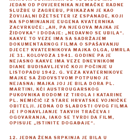
JEDAN OD POVJERENIKA NJEMAČKE RADNE
SLUŽBE U ZAGREBU, PRIKAZAN JE KAO
ŽOVIJALNI DŽETSETER IZ ESPANADE, KOJI
NA SPOMINJANJE EUGENA KVATERNIKA
ZACVRKUĆE: „AH, PA NJEGOVA MAJKA JE
ŽIDOVKA“ I DODAJE: „NEDAVNO SE UBILA“.
KAKVE TO VEZE IMA SA SADRŽAJEM
DOKUMENTARNOG FILMA O SPAŠAVANJU
DJECE? KVATERNIKOVA MAJKA OLGA, UMRLA
JE 31. KOLOVOZA 1941. GODINE PA JE
NEJASNO KAKVE IMA VEZE DNEVNIKOM
DIANE BUDISAVLJEVIĆ KOJI POČINJE U
LISTOPADU 1942. G. VEZA KVATERNIKOVE
MAJKE SA ŽIDOVSTVOM POTPUNO JE
NEJASNA: MAJKA JOJ JE BILA DORA PL.
MARTINI, KĆI AUSTROUGARSKOG
PUKOVNIKA RODOM IZ TIROLA I KATARINE
PL. NEMIČIĆ IZ STARE HRVATSKE VOJNIČKE
OBITELJI. JEDNA OD SLABOSTI OVOG FILMA
JE I PONAVLJANJE TAKVIH TRAČEVA I
OGOVARANJA, IAKO SE TVRDI DA FILM,
OPISUJE „ISTINITE DOGAĐAJE“.
12. JEDNA ŽENA SRPKINJA JE BILA U