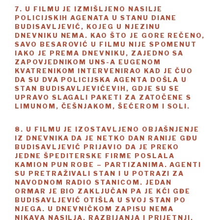
7. U FILMU JE IZMIŠLJENO NASILJE
POLICIJSKIH AGENATA U STANU DIANE
BUDISAVLJEVIĆ, KOJEG U NJEZINU
DNEVNIKU NEMA. KAO ŠTO JE GORE REČENO,
SAVO BESAROVIĆ U FILMU NIJE SPOMENUT
IAKO JE PREMA DNEVNIKU, ZAJEDNO SA
ZAPOVJEDNIKOM UNS-A EUGENOM
KVATRENIKOM INTERVENIRAO KAD JE ČUO
DA SU DVA POLICIJSKA AGENTA DOŠLA U
STAN BUDISAVLJEVIĆEVIH, GDJE SU SE
UPRAVO SLAGALI PAKETI ZA ZATOČENE S
LIMUNOM, ČEŠNJAKOM, ŠEĆEROM I SOLI.
8. U FILMU JE IZOSTAVLJENO OBJAŠNJENJE
IZ DNEVNIKA DA JE NETKO DAN RANIJE GĐU
BUDISAVLJEVIĆ PRIJAVIO DA JE PREKO
JEDNE ŠPEDITERSKE FIRME POSLALA
KAMION PUN ROBE – PARTIZANIMA. AGENTI
SU PRETRAŽIVALI STAN I U POTRAZI ZA
NAVODNOM RADIO STANICOM. JEDAN
ORMAR JE BIO ZAKLJUČAN PA JE KĆI GĐE
BUDISAVLJEVIĆ OTIŠLA U SVOJ STAN PO
NJEGA. U DNEVNIČKOM ZAPISU NEMA
NIKAVA NASILJA, RAZBIJANJA I PRIJETNJI.