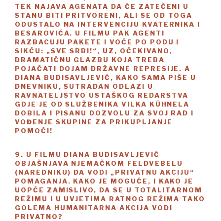
TEK NAJAVA AGENATA DA ĆE ZATEČENI U
STANU BITI PRITVORENI, ALI SE OD TOGA
ODUSTALO NA INTERVENCIJU KVATERNIKA I
BESAROVIĆA. U FILMU PAK AGENTI
RAZBACUJU PAKETE I VOĆE PO PODU I
SIKĆU: „SVE SRBI!“, UZ, OČEKIVANO,
DRAMATIČNU GLAZBU KOJA TREBA
POJAČATI DOJAM DRŽAVNE REPRESIJE. A
DIANA BUDISAVLJEVIĆ, KAKO SAMA PIŠE U
DNEVNIKU, SUTRADAN ODLAZI U
RAVNATELJSTVO USTAŠKOG REDARSTVA
GDJE JE OD SLUŽBENIKA VILKA KÜHNELA
DOBILA I PISANU DOZVOLU ZA SVOJ RAD I
VOĐENJE SKUPINE ZA PRIKUPLJANJE
POMOĆI!
9. U FILMU DIANA BUDISAVLJEVIĆ
OBJAŠNJAVA NJEMAČKOM FELDVEBELU
(NAREDNIKU) DA VODI „PRIVATNU AKCIJU“
POMAGANJA. KAKO JE MOGUĆE, I KAKO JE
UOPĆE ZAMISLIVO, DA SE U TOTALITARNOM
REŽIMU I U UVJETIMA RATNOG REŽIMA TAKO
GOLEMA HUMANITARNA AKCIJA VODI
PRIVATNO?