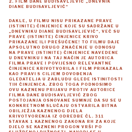
2. FILM DANE BUDISAVLJEVIĆ „DNEVNIK
DIANE BUDISAVLJEVIĆ“
DAKLE, U FILMU NISU PRIKAZANE PRAVE
(ISTINITE) ČINJENICE KOJE SU SADRŽANE U
„DNEVNIKU DIANE BUDISAVLJEVIĆ“, VEĆ SU
PRAVE (ISTINITE) ČINJENICE KRIVO
PRIKAZANE ILI PREŠUĆENE! TO FILMU DAJE
APSOLUTNO DRUGO ZNAČENJE U ODNOSU
NA PRAVE (ISTINITE) ČINJENICE NAVEDENE
U DNEVNIKU I NA TAJ NAČIN JE AUTORICA
FILMA PRAVE I POVIJESNO RELEVANTNE
ČINJENICE KRIVOTVORILA I FILM PRIKAZALA
KAO PRAVI S CILJEM DOVOĐENJA
GLEDATELJA U ZABLUDU GLEDE ISTINITOSTI
TIH ČINJENICA. ZBOG TOGA PODNOSIMO
OVU KAZNENU PRIJAVU PROTIV AUTORICE
FILMA DANE BUDISAVLJEVIĆ ZBOG
POSTOJANJA OSNOVANE SUMNJE DA SU SE U
KONKRETNOM SLUČAJU OSTVARILA BITNA
OBILJEŽJA KAZNENOG DJELA
KRIVOTVORENJA IZ ODREDBE ČL. 311
STAVAK 1 KAZNENOG ZAKONA RH ZA KOJE
DJELO SE KAZNENI PROGON VRŠI PO
SLUŽBENOJ DUŽNOSTI, NAVODI SE U