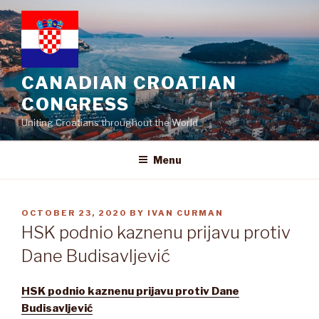
Skip
to
content
CANADIAN CROATIAN
CONGRESS
Uniting Croatians throughout the World
Menu
POSTED
OCTOBER 23, 2020
BY
IVAN CURMAN
ON
HSK podnio kaznenu prijavu protiv
Dane Budisavljević
HSK podnio kaznenu prijavu protiv Dane
Budisavljević