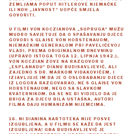
ZEMLJAMA POPUT HITLEROVE NJEMAČKE
ILI NDH „JAVNOST“ UOPĆE SMJELA
GOVORITI.
U FILMI VON KOCZIANOVA „SUPRUGA“ MUŽU
MUDRO SAVJETUJE DA O SPAŠAVANJU DJECE
GOVORI S GLAISE VON HORSTENAUOM,
NJEMAČKIM GENERALOM PRI PAVELIĆEVOJ
VLADI. PREMA ORIGINALNOM DNEVNIKU
(UPRAVO ISTOGA TOGA 12. LIPNJA 1942.),
VON KOCZIAN ZOVE NA RAZGOVOR U
„ESPLANADU“ DIANU BUDISAVLJEVIĆ, ALI
ZAJEDNO S DR. MARKOM VIDAKOVIĆEM, I
IZJAVLJUJE IM DA JE O OSLOBAĐANJU DJECE
IZ LOGORA RAZGOVARAO, NE S GLAISE VON
HORSTENAUOM, NEGO SA SLAVKOM
KVATERNIKOM. DA SE NE BI VIDJELO DA JE
BRIGA ZA DJECU BILA USTAŠKA, AUTORI
FILMA DAJU HUMANIZAM NIJEMCIMA.
16. NI DIANINA KARTOTEKA NIJE POSVE
IZGUBLJENA, A U FILMU SE KAŽE DA JEST
IZGUBLJENA! GĐA BUDISAVLJEVIĆ JE