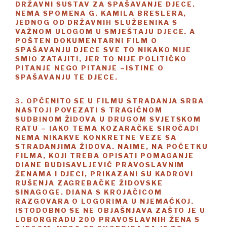
DRŽAVNI SUSTAV ZA SPAŠAVANJE DJECE.
NEMA SPOMENA G. KAMILA BRESLERA,
JEDNOG OD DRŽAVNIH SLUŽBENIKA S
VAŽNOM ULOGOM U SMJEŠTAJU DJECE. A
POŠTEN DOKUMENTARNI FILM O
SPAŠAVANJU DJECE SVE TO NIKAKO NIJE
SMIO ZATAJITI, JER TO NIJE POLITIČKO
PITANJE NEGO PITANJE –ISTINE O
SPAŠAVANJU TE DJECE.
3. OPĆENITO SE U FILMU STRADANJA SRBA
NASTOJI POVEZATI S TRAGIČNOM
SUDBINOM ŽIDOVA U DRUGOM SVJETSKOM
RATU – IAKO TEMA KOZARAČKE SIROČADI
NEMA NIKAKVE KONKRETNE VEZE SA
STRADANJIMA ŽIDOVA. NAIME, NA POČETKU
FILMA, KOJI TREBA OPISATI POMAGANJE
DIANE BUDISAVLJEVIĆ PRAVOSLAVNIM
ŽENAMA I DJECI, PRIKAZANI SU KADROVI
RUŠENJA ZAGREBAČKE ŽIDOVSKE
SINAGOGE. DIANA S KROJAČICOM
RAZGOVARA O LOGORIMA U NJEMAČKOJ.
ISTODOBNO SE NE OBJAŠNJAVA ZAŠTO JE U
LOBORGRADU 200 PRAVOSLAVNIH ŽENA S