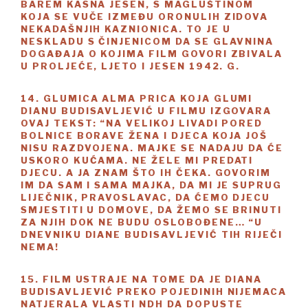
BAREM KASNA JESEN, S MAGLUŠTINOM
KOJA SE VUČE IZMEĐU ORONULIH ZIDOVA
NEKADAŠNJIH KAZNIONICA. TO JE U
NESKLADU S ČINJENICOM DA SE GLAVNINA
DOGAĐAJA O KOJIMA FILM GOVORI ZBIVALA
U PROLJEĆE, LJETO I JESEN 1942. G.
14. GLUMICA ALMA PRICA KOJA GLUMI
DIANU BUDISAVLJEVIĆ U FILMU IZGOVARA
OVAJ TEKST: “NA VELIKOJ LIVADI PORED
BOLNICE BORAVE ŽENA I DJECA KOJA JOŠ
NISU RAZDVOJENA. MAJKE SE NADAJU DA ĆE
USKORO KUĆAMA. NE ŽELE MI PREDATI
DJECU. A JA ZNAM ŠTO IH ČEKA. GOVORIM
IM DA SAM I SAMA MAJKA, DA MI JE SUPRUG
LIJEČNIK, PRAVOSLAVAC, DA ĆEMO DJECU
SMJESTITI U DOMOVE, DA ŽEMO SE BRINUTI
ZA NJIH DOK NE BUDU OSLOBOĐENE… “U
DNEVNIKU DIANE BUDISAVLJEVIĆ TIH RIJEČI
NEMA!
15. FILM USTRAJE NA TOME DA JE DIANA
BUDISAVLJEVIĆ PREKO POJEDINIH NIJEMACA
NATJERALA VLASTI NDH DA DOPUSTE