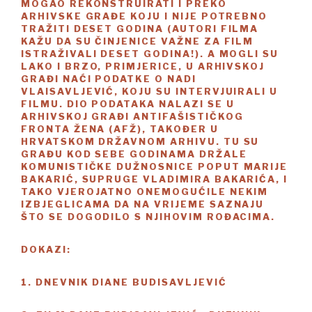
MOGAO REKONSTRUIRATI I PREKO
ARHIVSKE GRAĐE KOJU I NIJE POTREBNO
TRAŽITI DESET GODINA (AUTORI FILMA
KAŽU DA SU ČINJENICE VAŽNE ZA FILM
ISTRAŽIVALI DESET GODINA!). A MOGLI SU
LAKO I BRZO, PRIMJERICE, U ARHIVSKOJ
GRAĐI NAĆI PODATKE O NADI
VLAISAVLJEVIĆ, KOJU SU INTERVJUIRALI U
FILMU. DIO PODATAKA NALAZI SE U
ARHIVSKOJ GRAĐI ANTIFAŠISTIČKOG
FRONTA ŽENA (AFŽ), TAKOĐER U
HRVATSKOM DRŽAVNOM ARHIVU. TU SU
GRAĐU KOD SEBE GODINAMA DRŽALE
KOMUNISTIČKE DUŽNOSNICE POPUT MARIJE
BAKARIĆ, SUPRUGE VLADIMIRA BAKARIĆA, I
TAKO VJEROJATNO ONEMOGUĆILE NEKIM
IZBJEGLICAMA DA NA VRIJEME SAZNAJU
ŠTO SE DOGODILO S NJIHOVIM ROĐACIMA.
DOKAZI:
1. DNEVNIK DIANE BUDISAVLJEVIĆ