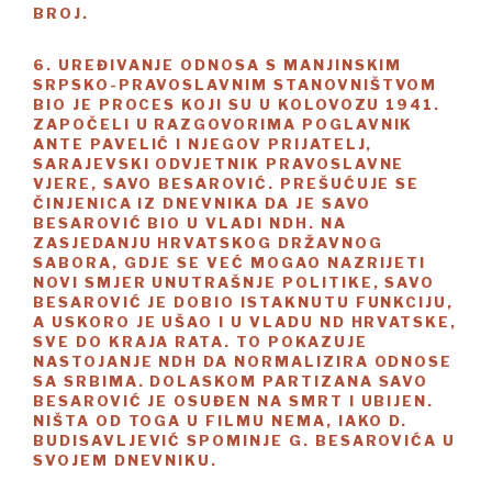
BROJ.
6. UREĐIVANJE ODNOSA S MANJINSKIM
SRPSKO-PRAVOSLAVNIM STANOVNIŠTVOM
BIO JE PROCES KOJI SU U KOLOVOZU 1941.
ZAPOČELI U RAZGOVORIMA POGLAVNIK
ANTE PAVELIĆ I NJEGOV PRIJATELJ,
SARAJEVSKI ODVJETNIK PRAVOSLAVNE
VJERE, SAVO BESAROVIĆ. PREŠUĆUJE SE
ČINJENICA IZ DNEVNIKA DA JE SAVO
BESAROVIĆ BIO U VLADI NDH. NA
ZASJEDANJU HRVATSKOG DRŽAVNOG
SABORA, GDJE SE VEĆ MOGAO NAZRIJETI
NOVI SMJER UNUTRAŠNJE POLITIKE, SAVO
BESAROVIĆ JE DOBIO ISTAKNUTU FUNKCIJU,
A USKORO JE UŠAO I U VLADU ND HRVATSKE,
SVE DO KRAJA RATA. TO POKAZUJE
NASTOJANJE NDH DA NORMALIZIRA ODNOSE
SA SRBIMA. DOLASKOM PARTIZANA SAVO
BESAROVIĆ JE OSUĐEN NA SMRT I UBIJEN.
NIŠTA OD TOGA U FILMU NEMA, IAKO D.
BUDISAVLJEVIĆ SPOMINJE G. BESAROVIĆA U
SVOJEM DNEVNIKU.