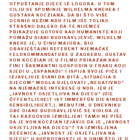
OTPUŠTANJE DJECE IZ LOGORA. U TOM
CILJU SE SPOMINJE WILHELMA KNEHEA I
GUSTAVA KOCZIANA. DA BI ŠTO VIŠE
OCRNIO REŽIM NDH FILM IDE TOLIKO
STRAŠNO DALEKO DA TE NIJEMCE
PRIKAZUJE GOTOVO KAO HUMANISTE KOJI
POMAŽU DIANI BUDISAVLJEVIĆ. WILHELM
KNEHE JE, U ČINU MAJORA, BIO
OBAVJEŠTAJNI REFERENT NJEMAČKE
FELDKOMMANDATURE U ZAGREBU. GUSTAV
VON KOCZIAN JE U FILMU PRIKAZAN KAO
FINI I ŠARMANTNI GOSPODIN U FRAKU KOJI
SJEDI U „ESPANADI“ I ISPIJA SVOJE PIĆE I
IZJAVLJUJE DIANI DA BITA „SITUACIJA S
DJECOM“ MOGLA DJELOVATI „NEGATIVNO“
NA NJEMAČKE INTERESE U NDH, JER JE
„JAVNOST OSJETLJIVA NA DJECU“ (DIE
ÖFFENTLICHEIT IST IMMERFÜR DIE KINDER
SENSIBILISIERT,). MEĐUTIM, U DNEVNIKU
GĐE DIANE BUDISAVLJEVIĆ SE VIDI DA JE
TAJ RAZGOVOR IZMIŠLJEN! TAMO NE PIŠE
DA JE VON KOCZIAN IZJAVIO DA JE „JAVNOST
OSJETLJIVA NA DJECU“? TA IZMIŠLJENA
REČENICA „JAVNOST JE OSJETLJIVA NA
DJECU“ U SUPROTNOSTI JE S ONIM ŠTO JE U