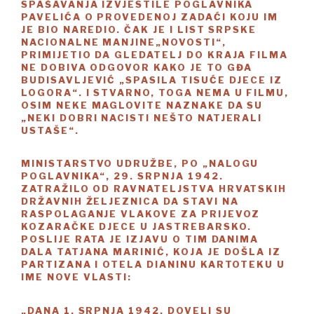
SPAŠAVANJA IZVJESTILE POGLAVNIKA
PAVELIĆA O PROVEDENOJ ZADAĆI KOJU IM
JE BIO NAREDIO. ČAK JE I LIST SRPSKE
NACIONALNE MANJINE„NOVOSTI“,
PRIMIJETIO DA GLEDATELJ DO KRAJA FILMA
NE DOBIVA ODGOVOR KAKO JE TO GĐA
BUDISAVLJEVIĆ „SPASILA TISUĆE DJECE IZ
LOGORA“. I STVARNO, TOGA NEMA U FILMU,
OSIM NEKE MAGLOVITE NAZNAKE DA SU
„NEKI DOBRI NACISTI NEŠTO NATJERALI
USTAŠE“.
MINISTARSTVO UDRUŽBE, PO „NALOGU
POGLAVNIKA“, 29. SRPNJA 1942.
ZATRAŽILO OD RAVNATELJSTVA HRVATSKIH
DRŽAVNIH ŽELJEZNICA DA STAVI NA
RASPOLAGANJE VLAKOVE ZA PRIJEVOZ
KOZARAČKE DJECE U JASTREBARSKO.
POSLIJE RATA JE IZJAVU O TIM DANIMA
DALA TATJANA MARINIĆ, KOJA JE DOŠLA IZ
PARTIZANA I OTELA DIANINU KARTOTEKU U
IME NOVE VLASTI:
„DANA 1. SRPNJA 1942. DOVELI SU