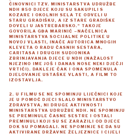
ČINOVNICI TZV. MINISTARSTVA UDRUŽBE
NDH 850 DJECE KOJU SU SAKUPILI S
KOZARE I OKOLNIH SELA TE ODVELI U
STARU GRADIŠKU, A IZ STARE GRADIŠKE
DOVELI U JASTREBARSKO.“ TAKOJE
GOVORILA GĐA MARINIĆ –NAČELNICA
MINISTARSTVA SOCIJALNE POLITIKE U
NOVOJ VLASTI, INAČE AUTORICA MNOGIH
KLEVETA O RADU ČASNIH SESTARA,
CARITASA I DRUGIH SUDIONIKA
ZBRINJAVANJA DJECE U NDH (NAŽALOST
NJEZINO IME JOŠ I DANAS NOSE NEKI DJEČJI
VRTIĆI). DAKLEJE ČAK I ONA SPOMENULA
DJELOVANJE USTAŠKE VLASTI, A FILM TO
IZOSTAVLJA.
2. U FILMU SE NE SPOMINJU LIJEČNICI KOJE
JE U POMOĆ DJECI SLALO MINISTARSTVO
ZDRAVSTVA, NI DRUGE AKTIVNOSTI
MINISTARSTVA UDRUŽBE NDH. NE SPOMINJU
SE PREMINULE ČASNE SESTRE I OSTALI
PREMINULI KOJI SU SE ZARAZILI OD DJECE
DOK SU POMAGALI. NE SPOMINJE SE DA SU
AKTIVIRANE DRŽAVNE ŽELJEZNICE I CIJELI