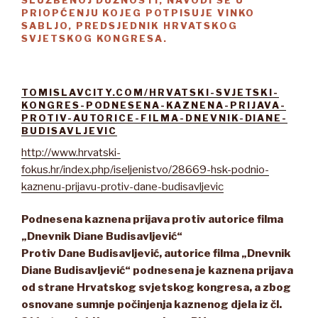
PRIOPĆENJU KOJEG POTPISUJE VINKO
SABLJO, PREDSJEDNIK HRVATSKOG
SVJETSKOG KONGRESA.
TOMISLAVCITY.COM/HRVATSKI-SVJETSKI-
KONGRES-PODNESENA-KAZNENA-PRIJAVA-
PROTIV-AUTORICE-FILMA-DNEVNIK-DIANE-
BUDISAVLJEVIC
http://www.hrvatski-
fokus.hr/index.php/iseljenistvo/28669-hsk-podnio-
kaznenu-prijavu-protiv-dane-budisavljevic
Podnesena kaznena prijava protiv autorice filma
„Dnevnik Diane Budisavljević“
Protiv Dane Budisavljević, autorice filma „Dnevnik
Diane Budisavljević“ podnesena je kaznena prijava
od strane Hrvatskog svjetskog kongresa, a zbog
osnovane sumnje počinjenja kaznenog djela iz čl.