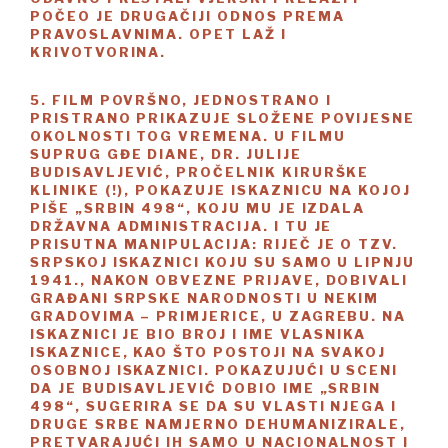
POČEO JE DRUGAČIJI ODNOS PREMA
PRAVOSLAVNIMA. OPET LAŽ I
KRIVOTVORINA.
5. FILM POVRŠNO, JEDNOSTRANO I
PRISTRANO PRIKAZUJE SLOŽENE POVIJESNE
OKOLNOSTI TOG VREMENA. U FILMU
SUPRUG GĐE DIANE, DR. JULIJE
BUDISAVLJEVIĆ, PROČELNIK KIRURŠKE
KLINIKE (!), POKAZUJE ISKAZNICU NA KOJOJ
PIŠE „SRBIN 498“, KOJU MU JE IZDALA
DRŽAVNA ADMINISTRACIJA. I TU JE
PRISUTNA MANIPULACIJA: RIJEČ JE O TZV.
SRPSKOJ ISKAZNICI KOJU SU SAMO U LIPNJU
1941., NAKON OBVEZNE PRIJAVE, DOBIVALI
GRAĐANI SRPSKE NARODNOSTI U NEKIM
GRADOVIMA – PRIMJERICE, U ZAGREBU. NA
ISKAZNICI JE BIO BROJ I IME VLASNIKA
ISKAZNICE, KAO ŠTO POSTOJI NA SVAKOJ
OSOBNOJ ISKAZNICI. POKAZUJUĆI U SCENI
DA JE BUDISAVLJEVIĆ DOBIO IME „SRBIN
498“, SUGERIRA SE DA SU VLASTI NJEGA I
DRUGE SRBE NAMJERNO DEHUMANIZIRALE,
PRETVARAJUĆI IH SAMO U NACIONALNOST I