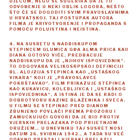
DJECOM, NEGO SE SUGERIRA DA JE TO
ODVOĐENJE U NEKI OBLIK LOGORA, NEŠTO
ŠTO ĆE SE DOGODITI SVIM PRAVOSLAVNIMA
U HRVATSKOJ. TAJ POSTUPAK AUTORA
FILMA JE KRIVOTVORENJE I PROPAGANDA S
POMOĆU POLUISTINA I NEISTINA.
4. NA SUSRETU S NADBISKUPOM
STEPINCEM GLUMICA GĐA ALMA PRICA KAO
DIANA GOTOVO VIČE, PREDBACUJE
NADBISKUPU DA JE „NJIHOV ISPOVJEDNIK“.
TO ODGOVARA VELIKOSRPSKOJ DEFINICIJI
BL. ALOJZIJA STEPINCA KAO „USTAŠKOG
VIKARA“ KOJI JE „PRAVOSLAVCE
POKRŠTAVAO“. FILM PRIKAZUJE STEPINCA
KAO KUKAVICU, KOLEBLJIVCA I „USTAŠKOG
ISPOVJEDNIKA“, A ISTINA JE DA SE RADI O
DOBROTVORU RAZINE BLAŽENIKA I SVECA.
U FILMU SE STEPINAC PRED DIANOM
ZBUNJENO POVLAČI PREMA PROZORU I
ZAMUCKUJUĆI GOVORI DA JE BIO PROTIV
VJERSKIH PRELAZAKA POD PRIJETNJOM
ORUŽJEM… U DNEVNIKU TAJ SUSRET NOSI
DATUM 26. SVIBNJA 1942., A TADA SU VEĆ
ODAVNO PRESTALI VJERSKI PRELAZI I