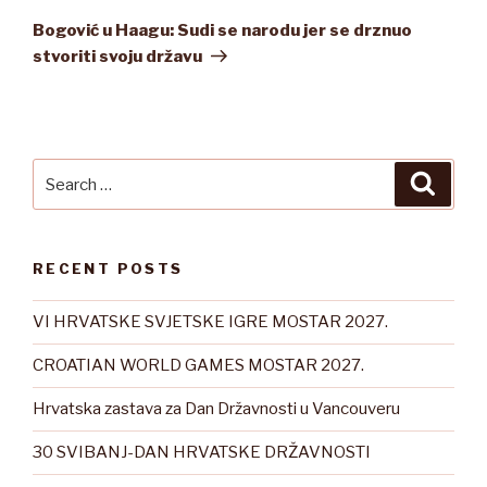
Post
Bogović u Haagu: Sudi se narodu jer se drznuo
stvoriti svoju državu
Search
Searc
for:
RECENT POSTS
VI HRVATSKE SVJETSKE IGRE MOSTAR 2027.
CROATIAN WORLD GAMES MOSTAR 2027.
Hrvatska zastava za Dan Državnosti u Vancouveru
30 SVIBANJ-DAN HRVATSKE DRŽAVNOSTI