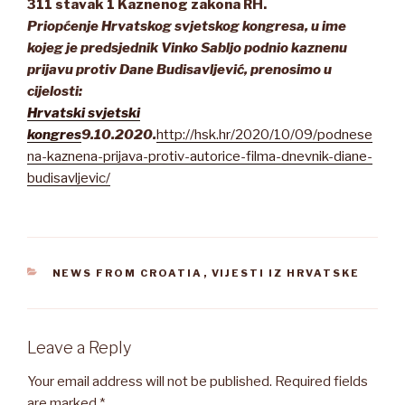
311 stavak 1 Kaznenog zakona RH.
Priopćenje Hrvatskog svjetskog kongresa, u ime
kojeg je predsjednik Vinko Sabljo podnio kaznenu
prijavu protiv Dane Budisavljević, prenosimo u
cijelosti:
Hrvatski svjetski
kongres
9.10.2020.
http://hsk.hr/2020/10/09/podnese
na-kaznena-prijava-protiv-autorice-filma-dnevnik-diane-
budisavljevic/
CATEGORIES
NEWS FROM CROATIA
,
VIJESTI IZ HRVATSKE
Leave a Reply
Your email address will not be published.
Required fields
are marked
*