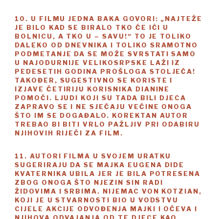
10. U FILMU JEDNA BAKA GOVORI: „NAJTEŽE
JE BILO KAD SE BIRALO TKO ĆE IĆI U
BOLNICU, A TKO U – SAVU!“ TO JE TOLIKO
DALEKO OD DNEVNIKA I TOLIKO SRAMOTNO
PODMETANJE DA SE MOŽE SVRSTATI SAMO
U NAJODURNIJE VELIKOSRPSKE LAŽI IZ
PEDESETIH GODINA PROŠLOGA STOLJEĆA!
TAKOĐER, SUGESTIVNO SE KORISTE I
IZJAVE ČETIRIJU KORISNIKA DIANINE
POMOĆI. LJUDI KOJI SU TADA BILI DJECA
ZAPRAVO SE I NE SJEĆAJU VEĆINE ONOGA
ŠTO IM SE DOGAĐALO. KOREKTAN AUTOR
TREBAO BI BITI VRLO PAŽLJIV PRI ODABIRU
NJIHOVIH RIJEČI ZA FILM.
11. AUTORI FILMA U SVOJEM URATKU
SUGERIRAJU DA SE MAJKA EUGENA DIDE
KVATERNIKA UBILA JER JE BILA POTRESENA
ZBOG ONOGA ŠTO NJEZIN SIN RADI
ŽIDOVIMA I SRBIMA. NIJEMAC VON KOTZIAN,
KOJI JE U STVARNOSTI BIO U VODSTVU
CIJELE AKCIJE ODVOĐENJA MAJKI I OČEVA I
NJIHOVA ODVAJANJA OD TE DJECE KAO