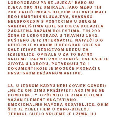
LOBORGRADU PA SE „SJEĆA“ KAKO SU
DJECA OKO NJE UMIRALA, IAKO MEĐU TIH
200 ZATOČENICA S DJECOM BIO VRLO MALI
BROJ SMRTNIH SLUČAJEVA, SVAKAKO
NEUSPOREDIV S POSTOCIMA U DRUGIM
SABIRALIŠTIMA GDJE SU DJECA DOLAZILA
ZARAŽENA RAZNIM BOLESTIMA. TIH 200
ŽENA IZ LOBORGRADA U TRAVNJU 1942.
PUŠTENO JE IZ INTERNACIJE. NAJVEĆI DIO
UPUĆEN JE VLAKOM U BEOGRAD GDJE SU
DALE IZJAVE NEDIĆEVOM UREDU ZA
IZBJEGLICE. OPISALE U ZA TO RATNO
VRIJEME, RAZMJERNO PODNOŠLJIVE UVJETE
ŽIVOTA U LOBORU. POTVRĐUJU TO I
DOKUMENTI KOJE JE MOGUĆE PRONAĆI U
HRVATSKOM DRŽAVNOM ARHIVU.
13. U JEDNOM KADRU NEKI ČOVJEK GOVORI:
„NE ĆE ONI ZIMU PREŽIVJETI AKO IM SE NE
POMOGNE…“. OPĆENITO JE ZIMA U FILMU
VAŽAN ELEMENT SUGESTIVNO-
EMOCIONALNIH NAPORA REDATELJICE. OSIM
ŠTO JE CIJELI FILM U CRNO-BIJELOJ
TEHNICI, CIJELO VRIJEME JE I ZIMA, ILI