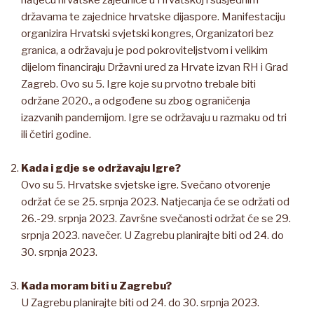
natječu hrvatske zajednice u Hrvatskoj i susjednim
državama te zajednice hrvatske dijaspore. Manifestaciju
organizira Hrvatski svjetski kongres, Organizatori bez
granica, a održavaju je pod pokroviteljstvom i velikim
dijelom financiraju Državni ured za Hrvate izvan RH i Grad
Zagreb. Ovo su 5. Igre koje su prvotno trebale biti
održane 2020., a odgođene su zbog ograničenja
izazvanih pandemijom. Igre se održavaju u razmaku od tri
ili četiri godine.
Kada i gdje se održavaju Igre?
Ovo su 5. Hrvatske svjetske igre. Svečano otvorenje
održat će se 25. srpnja 2023. Natjecanja će se održati od
26.-29. srpnja 2023. Završne svečanosti održat će se 29.
srpnja 2023. navečer. U Zagrebu planirajte biti od 24. do
30. srpnja 2023.
Kada moram biti u Zagrebu?
U Zagrebu planirajte biti od 24. do 30. srpnja 2023.