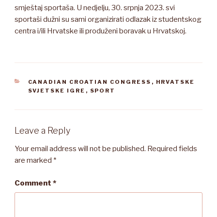
smještaj sportaša. U nedjelju, 30. srpnja 2023. svi
sportaši dužni su sami organizirati odlazak iz studentskog
centra i/ili Hrvatske ili produženi boravak u Hrvatskoj.
CATEGORIES
CANADIAN CROATIAN CONGRESS
,
HRVATSKE
SVJETSKE IGRE
,
SPORT
Leave a Reply
Your email address will not be published.
Required fields
are marked
*
Comment
*