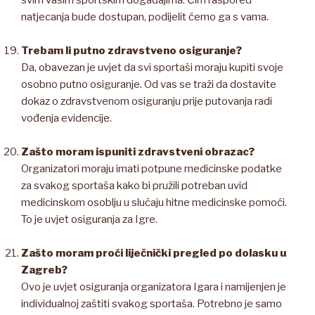
svim vašim sportskim događajima. Čim raspored
natjecanja bude dostupan, podijelit ćemo ga s vama.
Trebam li putno zdravstveno osiguranje?
Da, obavezan je uvjet da svi sportaši moraju kupiti svoje
osobno putno osiguranje. Od vas se traži da dostavite
dokaz o zdravstvenom osiguranju prije putovanja radi
vođenja evidencije.
Zašto moram ispuniti zdravstveni obrazac?
Organizatori moraju imati potpune medicinske podatke
za svakog sportaša kako bi pružili potreban uvid
medicinskom osoblju u slučaju hitne medicinske pomoći.
To je uvjet osiguranja za Igre.
Zašto moram proći liječnički pregled po dolasku u
Zagreb?
Ovo je uvjet osiguranja organizatora Igara i namijenjen je
individualnoj zaštiti svakog sportaša. Potrebno je samo