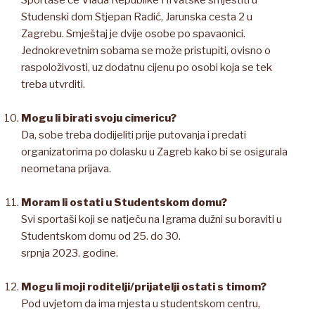
Sportaše će Vlada Republike Hrvatske smjestiti u
Studenski dom Stjepan Radić, Jarunska cesta 2 u
Zagrebu. Smještaj je dvije osobe po spavaonici.
Jednokrevetnim sobama se može pristupiti, ovisno o
raspoloživosti, uz dodatnu cijenu po osobi koja se tek
treba utvrditi.
Mogu li birati svoju cimericu?
Da, sobe treba dodijeliti prije putovanja i predati
organizatorima po dolasku u Zagreb kako bi se osigurala
neometana prijava.
Moram li ostati u Studentskom domu?
Svi sportaši koji se natječu na Igrama dužni su boraviti u
Studentskom domu od 25. do 30.
srpnja 2023. godine.
Mogu li moji roditelji/prijatelji ostati s timom?
Pod uvjetom da ima mjesta u studentskom centru,