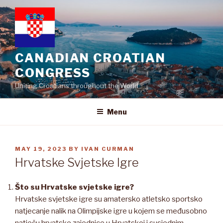
Skip
to
content
CANADIAN CROATIAN
CONGRESS
Uniting Croatians throughout the World
Menu
POSTED
MAY 19, 2023
BY
IVAN CURMAN
ON
Hrvatske Svjetske Igre
Što su Hrvatske svjetske igre?
Hrvatske svjetske igre su amatersko atletsko sportsko
natjecanje nalik na Olimpijske igre u kojem se međusobno