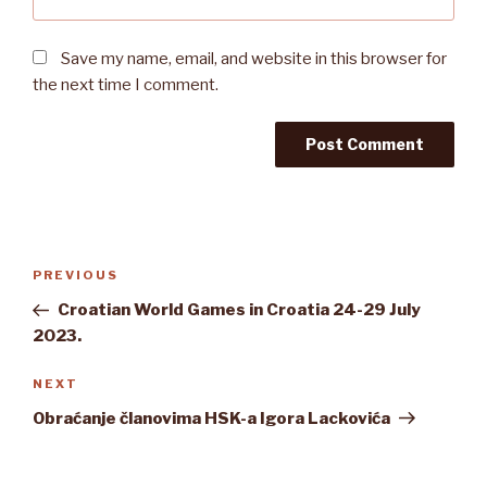
Save my name, email, and website in this browser for
the next time I comment.
Post
Previous
PREVIOUS
navigation
Post
Croatian World Games in Croatia 24-29 July
2023.
Next
NEXT
Post
Obraćanje članovima HSK-a Igora Lackovića