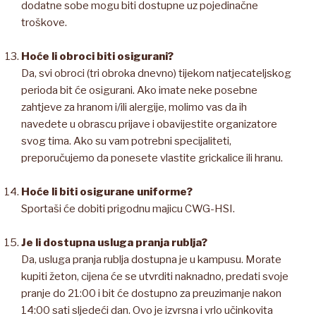
dodatne sobe mogu biti dostupne uz pojedinačne
troškove.
Hoće li obroci biti osigurani?
Da, svi obroci (tri obroka dnevno) tijekom natjecateljskog
perioda bit će osigurani. Ako imate neke posebne
zahtjeve za hranom i/ili alergije, molimo vas da ih
navedete u obrascu prijave i obavijestite organizatore
svog tima. Ako su vam potrebni specijaliteti,
preporučujemo da ponesete vlastite grickalice ili hranu.
Hoće li biti osigurane uniforme?
Sportaši će dobiti prigodnu majicu CWG-HSI.
Je li dostupna usluga pranja rublja?
Da, usluga pranja rublja dostupna je u kampusu. Morate
kupiti žeton, cijena će se utvrditi naknadno, predati svoje
pranje do 21:00 i bit će dostupno za preuzimanje nakon
14:00 sati sljedeći dan. Ovo je izvrsna i vrlo učinkovita