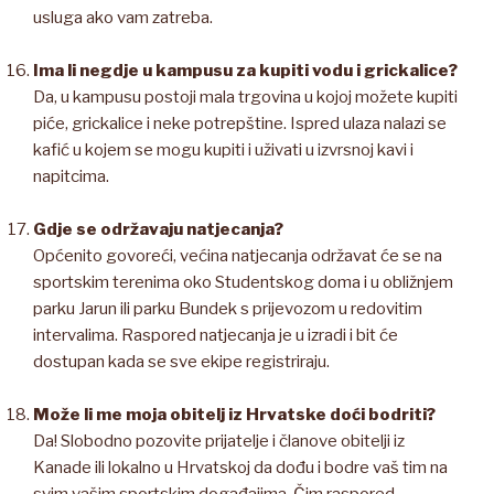
usluga ako vam zatreba.
Ima li negdje u kampusu za kupiti vodu i grickalice?
Da, u kampusu postoji mala trgovina u kojoj možete kupiti
piće, grickalice i neke potrepštine. Ispred ulaza nalazi se
kafić u kojem se mogu kupiti i uživati u izvrsnoj kavi i
napitcima.
Gdje se održavaju natjecanja?
Općenito govoreći, većina natjecanja održavat će se na
sportskim terenima oko Studentskog doma i u obližnjem
parku Jarun ili parku Bundek s prijevozom u redovitim
intervalima. Raspored natjecanja je u izradi i bit će
dostupan kada se sve ekipe registriraju.
Može li me moja obitelj iz Hrvatske doći bodriti?
Da! Slobodno pozovite prijatelje i članove obitelji iz
Kanade ili lokalno u Hrvatskoj da dođu i bodre vaš tim na