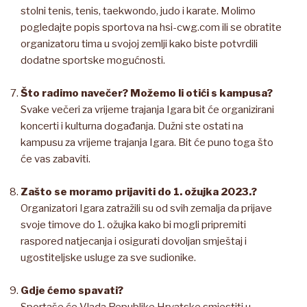
stolni tenis, tenis, taekwondo, judo i karate. Molimo
pogledajte popis sportova na hsi-cwg.com ili se obratite
organizatoru tima u svojoj zemlji kako biste potvrdili
dodatne sportske mogućnosti.
Što radimo navečer? Možemo li otići s kampusa?
Svake večeri za vrijeme trajanja Igara bit će organizirani
koncerti i kulturna događanja. Dužni ste ostati na
kampusu za vrijeme trajanja Igara. Bit će puno toga što
će vas zabaviti.
Zašto se moramo prijaviti do 1. ožujka 2023.?
Organizatori Igara zatražili su od svih zemalja da prijave
svoje timove do 1. ožujka kako bi mogli pripremiti
raspored natjecanja i osigurati dovoljan smještaj i
ugostiteljske usluge za sve sudionike.
Gdje ćemo spavati?