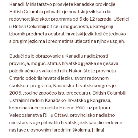
Kanadi. Ministarstvo prosvjete kanadske provincije
British Columbia prihvatilo je hrvatski jezik kao dio
redovnog školskog programa od 5 do 12 razreda. Učenici
u British Columbiji bit će u mogućnosti, u kategoriji
izbornih predmeta odabrati hrvatski jezik, koji će jednako
s drugim jezicima i predmetima utjecati na njihov uspjeh.
Budući da je obrazovanje u Kanadi u nadležnosti
provincija, mogući status hrvatskog jezika se rješava
pojedinačno u svakoj od njih. Nakon što je provincija
Ontario odobrila hrvatski jezik u svom redovnom
školskom programu, Kanadsko-hrvatski kongres je
2005. godine započeo istu proceduru u British Columbiji.
Ustrajnim radom Kanadsko-hrvatskog kongresa,
koordinatorice projekta Helene Prlić i uz potporu
Veleposlanstva RH u Ottawi, provincijsko nadležno
ministarstvo je prihvatilo hrvatski jezik kao dio redovne
nastave u osnovnim i srednjim školama. [Hina]