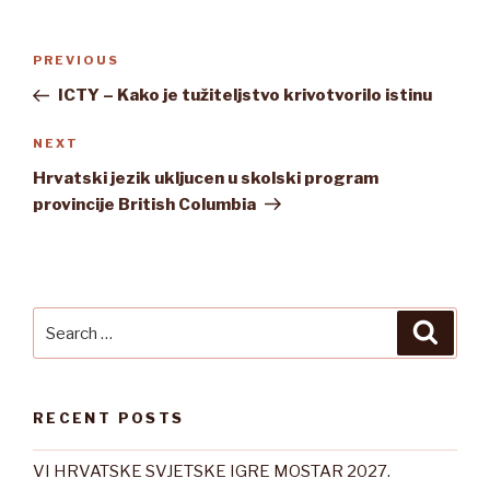
Post
Previous
PREVIOUS
navigation
Post
ICTY – Kako je tužiteljstvo krivotvorilo istinu
Next
NEXT
Post
Hrvatski jezik ukljucen u skolski program
provincije British Columbia
Search
Searc
for:
RECENT POSTS
VI HRVATSKE SVJETSKE IGRE MOSTAR 2027.