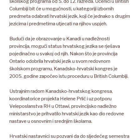
školskog programa od 5. do 12. razreda. Učenici u British
Columbiji bit će u mogućnosti, u kategoriji izbornih
predmeta odabrati hrvatski jezik, koji će jednako s drugim
jezicima i predmetima utjecati na njihov uspjeh.
Budući da je obrazovanje u Kanadi u nadležnosti
provincija, mogući status hrvatskog jezika se rješava
pojedinačno u svakoj od njih. Nakon što je provincija
Ontario odobrila hrvatski jezik u svom redovnom
školskom programu, Kanadsko-hrvatski kongres je
2005. godine započeo istu proceduru u British Columbiji.
Ustrajnim radom Kanadsko-hrvatskog kongresa,
koordinatorice projekta Helene Prlić i uz potporu
Veleposlanstva RH u Ottawi, provincijsko nadležno
ministarstvo je prihvatilo hrvatski jezik kao dio redovne
nastave u osnovnim i srednjim školama.
Hrvatski nastavnici su pozvani da do sljedećeg semestra