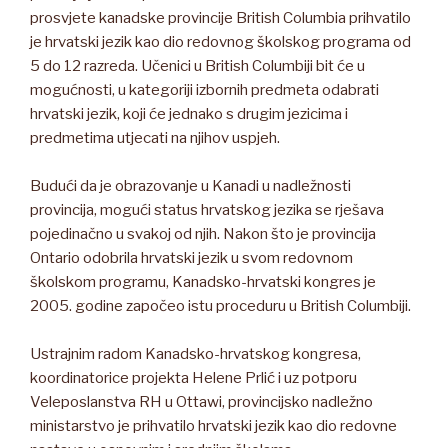
prosvjete kanadske provincije British Columbia prihvatilo
je hrvatski jezik kao dio redovnog školskog programa od
5 do 12 razreda. Učenici u British Columbiji bit će u
mogućnosti, u kategoriji izbornih predmeta odabrati
hrvatski jezik, koji će jednako s drugim jezicima i
predmetima utjecati na njihov uspjeh.
Budući da je obrazovanje u Kanadi u nadležnosti
provincija, mogući status hrvatskog jezika se rješava
pojedinačno u svakoj od njih. Nakon što je provincija
Ontario odobrila hrvatski jezik u svom redovnom
školskom programu, Kanadsko-hrvatski kongres je
2005. godine započeo istu proceduru u British Columbiji.
Ustrajnim radom Kanadsko-hrvatskog kongresa,
koordinatorice projekta Helene Prlić i uz potporu
Veleposlanstva RH u Ottawi, provincijsko nadležno
ministarstvo je prihvatilo hrvatski jezik kao dio redovne