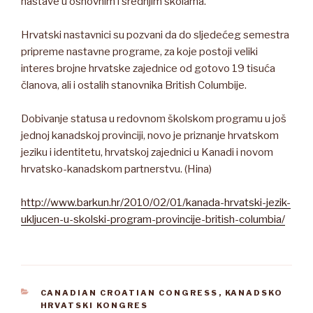
nastave u osnovnim i srednjim školama.
Hrvatski nastavnici su pozvani da do sljedećeg semestra
pripreme nastavne programe, za koje postoji veliki
interes brojne hrvatske zajednice od gotovo 19 tisuća
članova, ali i ostalih stanovnika British Columbije.
Dobivanje statusa u redovnom školskom programu u još
jednoj kanadskoj provinciji, novo je priznanje hrvatskom
jeziku i identitetu, hrvatskoj zajednici u Kanadi i novom
hrvatsko-kanadskom partnerstvu. (Hina)
http://www.barkun.hr/2010/02/01/kanada-hrvatski-jezik-
ukljucen-u-skolski-program-provincije-british-columbia/
CATEGORIES
CANADIAN CROATIAN CONGRESS
,
KANADSKO
HRVATSKI KONGRES