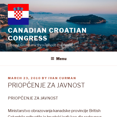
Skip
to
content
CANADIAN CROATIAN
CONGRESS
Uniting Croatians throughout the World
Menu
POSTED
MARCH 23, 2010
BY
IVAN CURMAN
ON
PRIOPĆENJE ZA JAVNOST
PRIOPĆENJE ZA JAVNOST
Ministarstvo obrazovanja kanadske provincije British