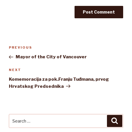
Post
Previous
PREVIOUS
navigation
Post
Mayor of the City of Vancouver
Next
NEXT
Post
Komemoracija za pok.Franju Tuđmana, prvog
Hrvatskog Predsednika
Search
Searc
for: