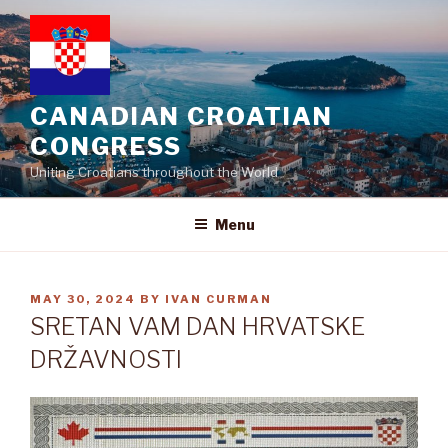
Skip
to
content
CANADIAN CROATIAN
CONGRESS
Uniting Croatians throughout the World
Menu
POSTED
MAY 30, 2024
BY
IVAN CURMAN
ON
SRETAN VAM DAN HRVATSKE
DRŽAVNOSTI